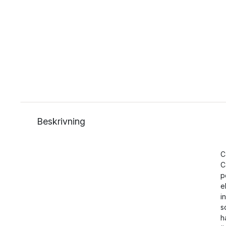
Beskrivning
C
C
p
e
i
s
h