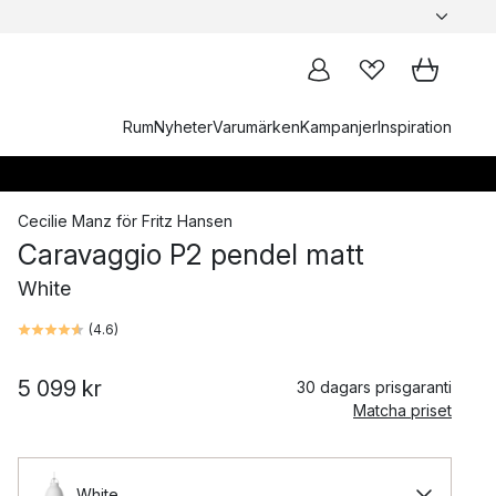
Rum
Nyheter
Varumärken
Kampanjer
Inspiration
Cecilie Manz
för
Fritz Hansen
Caravaggio P2 pendel matt
White
(
4.6
)
5 099 kr
30 dagars prisgaranti
Matcha priset
White