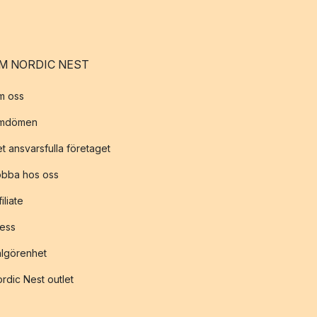
M NORDIC NEST
m oss
mdömen
t ansvarsfulla företaget
obba hos oss
filiate
ess
lgörenhet
rdic Nest outlet