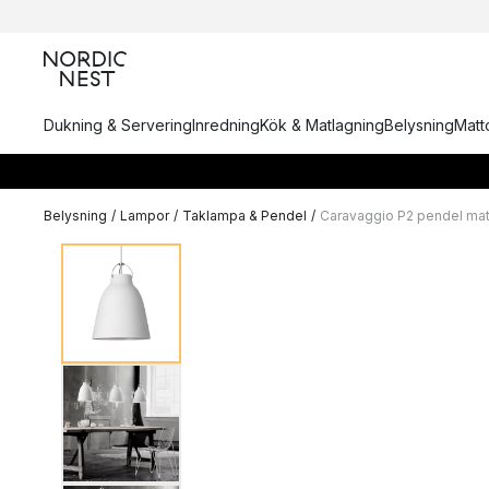
Dukning & Servering
Inredning
Kök & Matlagning
Belysning
Matto
Belysning
/
Lampor
/
Taklampa & Pendel
/
Caravaggio P2 pendel mat