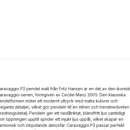
aravaggio P2 pendel matt från Fritz Hansen är en del av den ikonis
aravaggio-serien, formgiven av Cecilie Manz 2005. Den klassiska
endelformen möter ett modernt uttryck med matta kulörer och
leganta detaljer, vilket gör pendeln till en stilren och trendmedveten
nredningsdetalj. Pendeln ger ett nedåtriktat, bländfritt ljus samtidigt
om öppningen upptill sprider ett mjukt ljus uppåt, vilket skapar en
armonisk och inbjudande atmosfär. Caravaggio P2 passar perfekt