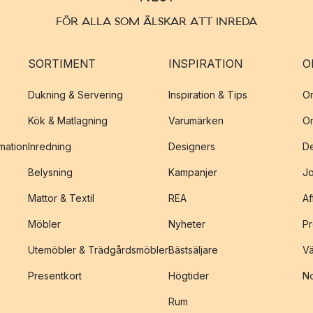
FÖR ALLA SOM ÄLSKAR ATT INREDA
SORTIMENT
INSPIRATION
O
Dukning & Servering
Inspiration & Tips
O
Kök & Matlagning
Varumärken
O
amation
Inredning
Designers
De
Belysning
Kampanjer
J
Mattor & Textil
REA
Af
Möbler
Nyheter
Pr
Utemöbler & Trädgårdsmöbler
Bästsäljare
Vä
Presentkort
Högtider
No
Rum