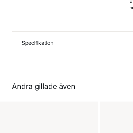
ö
m
Specifikation
Andra gillade även