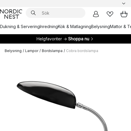
Dukning & Servering
Inredning
Kök & Matlagning
Belysning
Mattor & Te
Helgfavoriter →
Shoppa nu
Belysning
/
Lampor
/
Bordslampa
/
Cobra bordslampa