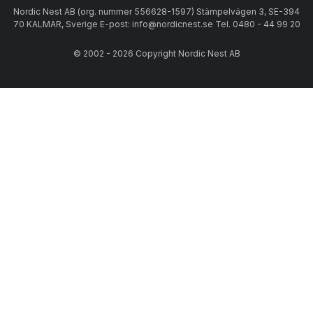
Nordic Nest AB (org. nummer 556628-1597) Stämpelvägen 3, SE-394
70 KALMAR, Sverige E-post: info@nordicnest.se Tel. 0480 - 44 99 20
© 2002 - 2026 Copyright Nordic Nest AB