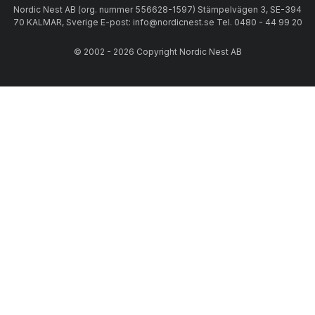
Nordic Nest AB (org. nummer 556628-1597) Stämpelvägen 3, SE-394
70 KALMAR, Sverige E-post: info@nordicnest.se Tel. 0480 - 44 99 20
© 2002 - 2026 Copyright Nordic Nest AB