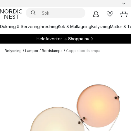
Dukning & Servering
Inredning
Kök & Matlagning
Belysning
Mattor & Te
Helgfavoriter →
Shoppa nu
Belysning
/
Lampor
/
Bordslampa
/
Coppia bordslampa