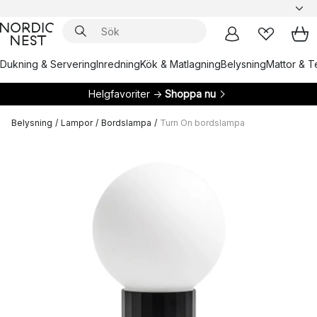
Dukning & Servering
Inredning
Kök & Matlagning
Belysning
Mattor & Te
Helgfavoriter →
Shoppa nu
Belysning
/
Lampor
/
Bordslampa
/
Turn On bordslampa