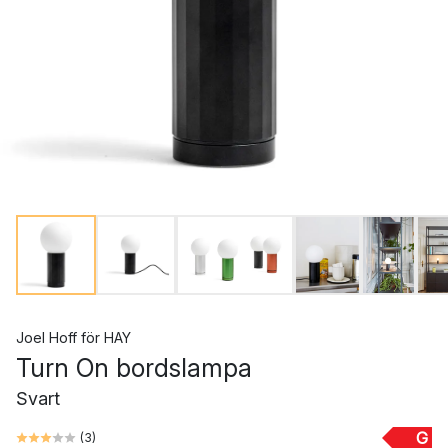
Joel Hoff
för
HAY
Turn On bordslampa
Svart
G
(
3
)