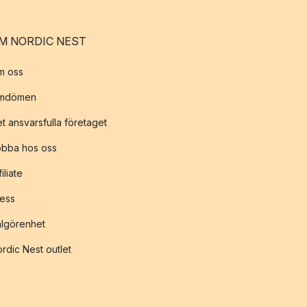
M NORDIC NEST
m oss
mdömen
t ansvarsfulla företaget
obba hos oss
filiate
ess
lgörenhet
rdic Nest outlet