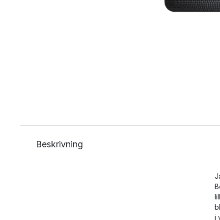
Beskrivning
J
B
l
b
i