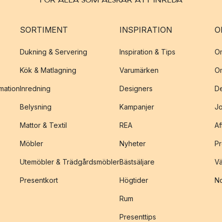
SORTIMENT
INSPIRATION
O
Dukning & Servering
Inspiration & Tips
O
Kök & Matlagning
Varumärken
O
amation
Inredning
Designers
De
Belysning
Kampanjer
J
Mattor & Textil
REA
Af
Möbler
Nyheter
Pr
Utemöbler & Trädgårdsmöbler
Bästsäljare
Vä
Presentkort
Högtider
No
Rum
Presenttips