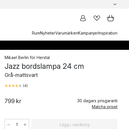
Rum
Nyheter
Varumärken
Kampanjer
Inspiration
Mikael Berlin
för
Herstal
Jazz bordslampa 24 cm
Grå-mattsvart
(
4
)
799 kr
30 dagars prisgaranti
Matcha priset
Lägg i varukorg