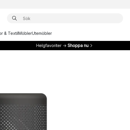
r & Textil
Möbler
Utemöbler
Helgfavoriter →
Shoppa nu