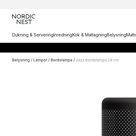
Dukning & Servering
Inredning
Kök & Matlagning
Belysning
Matto
Belysning
/
Lampor
/
Bordslampa
/
Jazz bordslampa 24 cm