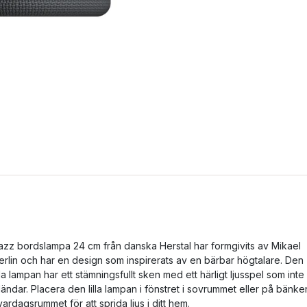
azz bordslampa 24 cm från danska Herstal har formgivits av Mikael
erlin och har en design som inspirerats av en bärbar högtalare. Den
illa lampan har ett stämningsfullt sken med ett härligt ljusspel som inte
ländar. Placera den lilla lampan i fönstret i sovrummet eller på bänke
 vardagsrummet för att sprida ljus i ditt hem.