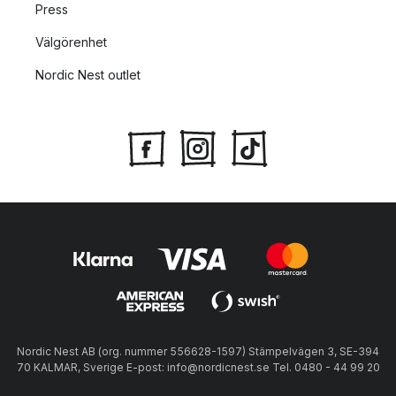
Press
Välgörenhet
Nordic Nest outlet
Nordic Nest AB (org. nummer 556628-1597) Stämpelvägen 3, SE-394
70 KALMAR, Sverige E-post: info@nordicnest.se Tel. 0480 - 44 99 20