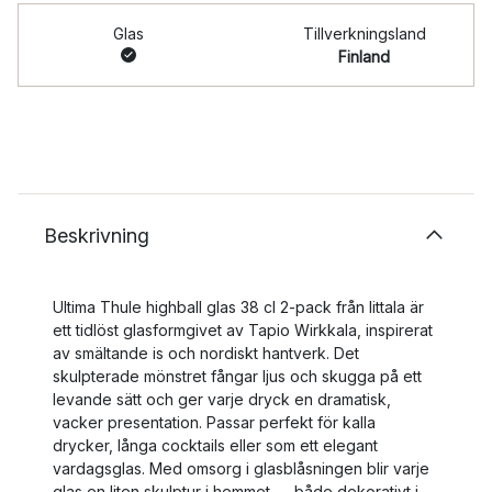
Glas
Tillverkningsland
Finland
Beskrivning
Ultima Thule highball glas 38 cl 2-pack från Iittala är
ett tidlöst glasformgivet av Tapio Wirkkala, inspirerat
av smältande is och nordiskt hantverk. Det
skulpterade mönstret fångar ljus och skugga på ett
levande sätt och ger varje dryck en dramatisk,
vacker presentation. Passar perfekt för kalla
drycker, långa cocktails eller som ett elegant
vardagsglas. Med omsorg i glasblåsningen blir varje
glas en liten skulptur i hemmet — både dekorativt i