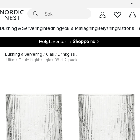
Dukning & Servering
Inredning
Kök & Matlagning
Belysning
Mattor & Te
Helgfavoriter →
Shoppa nu
Dukning & Servering
/
Glas
/
Drinkglas
/
Ultima Thule highball glas 38 cl 2-pack