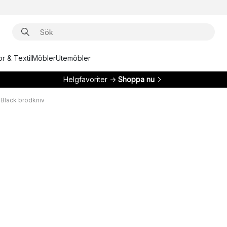
r & Textil
Möbler
Utemöbler
Helgfavoriter →
Shoppa nu
 Black brödkniv