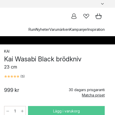
Rum
Nyheter
Varumärken
Kampanjer
Inspiration
KAI
Kai Wasabi Black brödkniv
23 cm
(
5
)
999 kr
30 dagars prisgaranti
Matcha priset
Lägg i varukorg