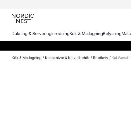
Dukning & Servering
Inredning
Kök & Matlagning
Belysning
Matto
Kök & Matlagning
/
Köksknivar & Knivtillbehör
/
Brödkniv
/
Kai Wasabi