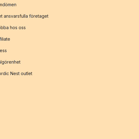
mdömen
t ansvarsfulla företaget
obba hos oss
filiate
ess
lgörenhet
rdic Nest outlet