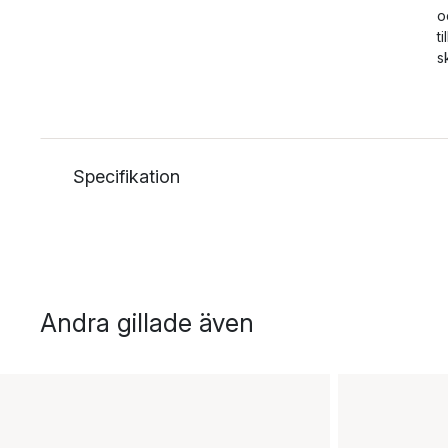
o
t
s
Specifikation
Andra gillade även