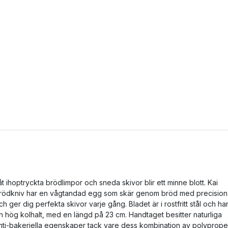
åt ihoptryckta brödlimpor och sneda skivor blir ett minne blott. Kai
rödkniv har en vågtandad egg som skär genom bröd med precision
ch ger dig perfekta skivor varje gång. Bladet är i rostfritt stål och ha
n hög kolhalt, med en längd på 23 cm. Handtaget besitter naturliga
nti-bakeriella egenskaper tack vare dess kombination av polyprop