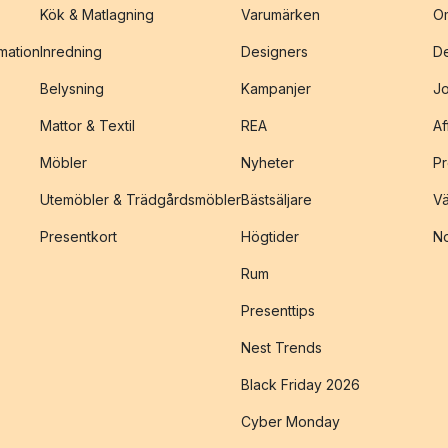
Kök & Matlagning
Varumärken
O
amation
Inredning
Designers
De
Belysning
Kampanjer
J
Mattor & Textil
REA
Af
Möbler
Nyheter
Pr
Utemöbler & Trädgårdsmöbler
Bästsäljare
Vä
Presentkort
Högtider
No
Rum
Presenttips
Nest Trends
Black Friday 2026
Cyber Monday