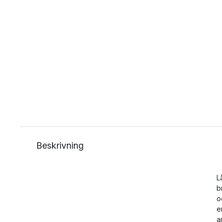
Beskrivning
L
b
o
e
a