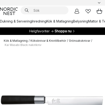
Dukning & Servering
Inredning
Kök & Matlagning
Belysning
Mattor & Te
Helgfavoriter →
Shoppa nu
Kök & Matlagning
/
Köksknivar & Knivtillbehör
/
Grönsaksknivar
/
Kai Wasabi Black nakirikniv