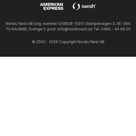
Nordic Nest AB (org. nummer 556628-1597) Stämpelvägen 3, SE-394
70 KALMAR, Sverige E-post: info@nordicnest.se Tel. 0480 - 44 99 20
© 2002 - 2026 Copyright Nordic Nest AB