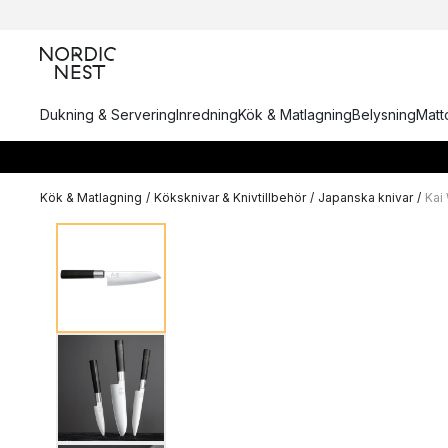
Dukning & Servering
Inredning
Kök & Matlagning
Belysning
Matto
Kök & Matlagning
/
Köksknivar & Knivtillbehör
/
Japanska knivar
/
Kai