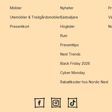
Möbler
Nyheter
Pr
Utemöbler & Trädgårdsmöbler
Bästsäljare
Vä
Presentkort
Högtider
No
Rum
Presenttips
Nest Trends
Black Friday 2026
Cyber Monday
Rabattkoder hos Nordic Nest