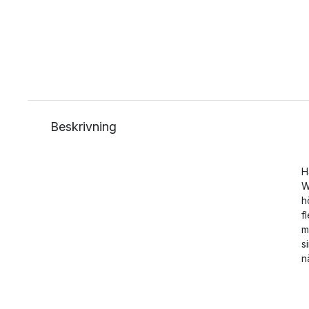
Beskrivning
H
W
h
f
m
s
n