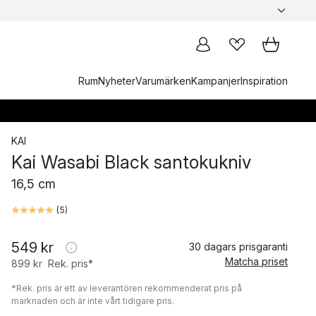
Rum
Nyheter
Varumärken
Kampanjer
Inspiration
KAI
Kai Wasabi Black santokukniv
16,5 cm
(
5
)
549 kr
30 dagars prisgaranti
Matcha priset
899 kr
Rek. pris*
*Rek. pris är ett av leverantören rekommenderat pris på
marknaden och är inte vårt tidigare pris.