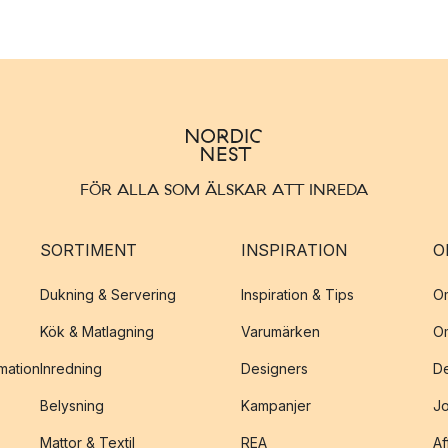
FÖR ALLA SOM ÄLSKAR ATT INREDA
SORTIMENT
INSPIRATION
O
Dukning & Servering
Inspiration & Tips
O
Kök & Matlagning
Varumärken
O
amation
Inredning
Designers
De
Belysning
Kampanjer
J
Mattor & Textil
REA
Af