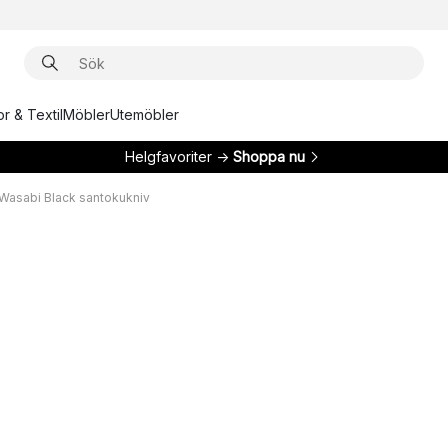
r & Textil
Möbler
Utemöbler
Helgfavoriter →
Shoppa nu
 Wasabi Black santokukniv