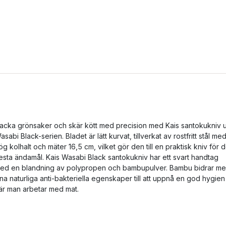
acka grönsaker och skär kött med precision med Kais santokukniv 
asabi Black-serien. Bladet är lätt kurvat, tillverkat av rostfritt stål me
ög kolhalt och mäter 16,5 cm, vilket gör den till en praktisk kniv för 
lesta ändamål. Kais Wasabi Black santokukniv har ett svart handtag
ed en blandning av polypropen och bambupulver. Bambu bidrar m
ina naturliga anti-bakteriella egenskaper till att uppnå en god hygien
är man arbetar med mat.