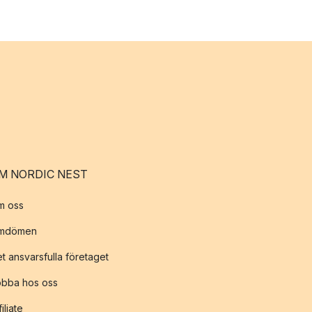
M NORDIC NEST
m oss
mdömen
t ansvarsfulla företaget
obba hos oss
filiate