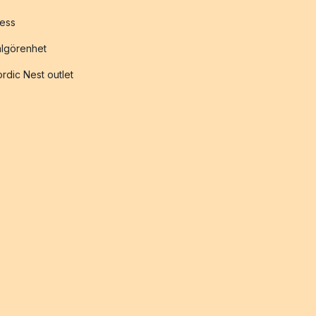
ess
lgörenhet
rdic Nest outlet