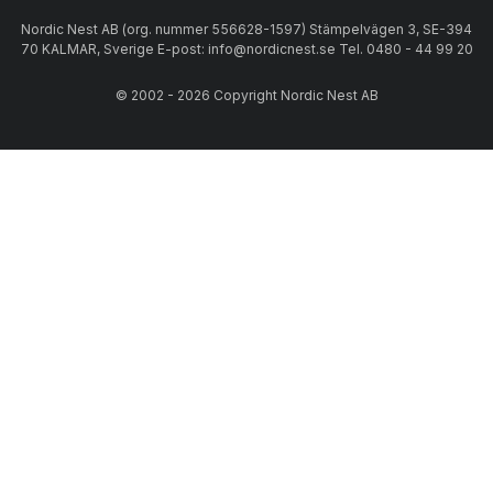
Nordic Nest AB (org. nummer 556628-1597) Stämpelvägen 3, SE-394
70 KALMAR, Sverige E-post: info@nordicnest.se Tel. 0480 - 44 99 20
© 2002 - 2026 Copyright Nordic Nest AB