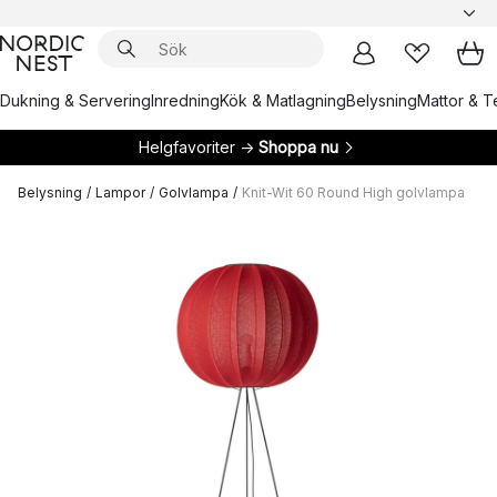
Dukning & Servering
Inredning
Kök & Matlagning
Belysning
Mattor & Te
Helgfavoriter →
Shoppa nu
Belysning
/
Lampor
/
Golvlampa
/
Knit-Wit 60 Round High golvlampa