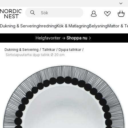
Dukning & Servering
Inredning
Kök & Matlagning
Belysning
Mattor & Te
Helgfavoriter →
Shoppa nu
Dukning & Servering
/
Tallrikar
/
Djupa tallrikar
/
Siirtolapuutarha djup tallrik Ø 20 cm