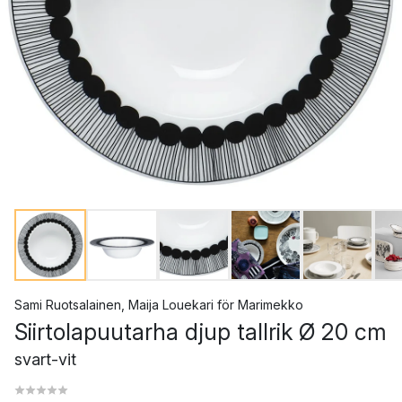
Sami Ruotsalainen
,
Maija Louekari
för
Marimekko
Siirtolapuutarha djup tallrik Ø 20 cm
svart-vit