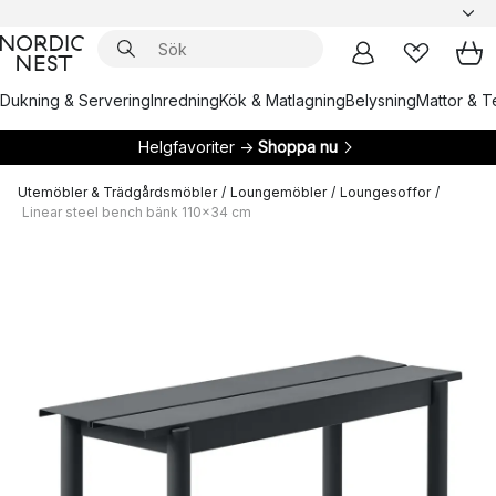
Dukning & Servering
Inredning
Kök & Matlagning
Belysning
Mattor & Te
Helgfavoriter →
Shoppa nu
Utemöbler & Trädgårdsmöbler
/
Loungemöbler
/
Loungesoffor
/
Linear steel bench bänk 110x34 cm