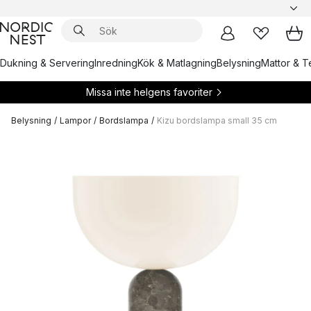
Dukning & Servering
Inredning
Kök & Matlagning
Belysning
Mattor & Te
Missa inte helgens favoriter
Belysning
/
Lampor
/
Bordslampa
/
Kizu bordslampa small 35 cm