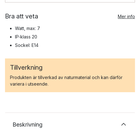
Bra att veta
Mer info
Watt, max: 7
IP-klass 20
Sockel: E14
Tillverkning
Produkten är tillverkad av naturmaterial och kan därför
variera i utseende.
Beskrivning