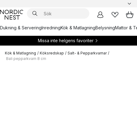
Dukning & Servering
Inredning
Kök & Matlagning
Belysning
Mattor & Te
Missa inte helgens favoriter
Kök & Matlagning
/
Köksredskap
/
Salt- & Pepparkvarnar
/
Bali pepparkvarn 8 cm