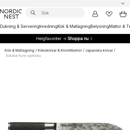
Dukning & Servering
Inredning
Kök & Matlagning
Belysning
Mattor & Te
Helgfavoriter →
Shoppa nu
Kök & Matlagning
/
Köksknivar & Knivtillbehör
/
Japanska knivar
/
Satake Kuro santoku