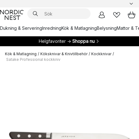
Dukning & Servering
Inredning
Kök & Matlagning
Belysning
Mattor & Te
Helgfavoriter →
Shoppa nu
Kök & Matlagning
/
Köksknivar & Knivtillbehör
/
Kockknivar
/
Satake Professional kockkniv