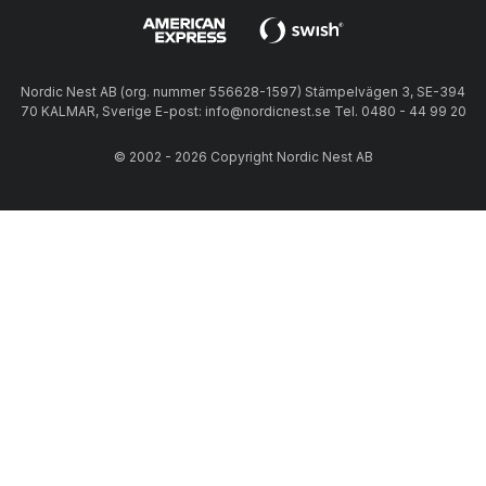
Nordic Nest AB (org. nummer 556628-1597) Stämpelvägen 3, SE-394
70 KALMAR, Sverige E-post: info@nordicnest.se Tel. 0480 - 44 99 20
© 2002 - 2026 Copyright Nordic Nest AB