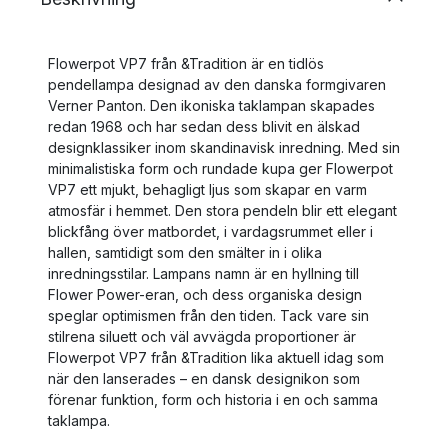
Flowerpot VP7 från &Tradition är en tidlös
pendellampa designad av den danska formgivaren
Verner Panton. Den ikoniska taklampan skapades
redan 1968 och har sedan dess blivit en älskad
designklassiker inom skandinavisk inredning. Med sin
minimalistiska form och rundade kupa ger Flowerpot
VP7 ett mjukt, behagligt ljus som skapar en varm
atmosfär i hemmet. Den stora pendeln blir ett elegant
blickfång över matbordet, i vardagsrummet eller i
hallen, samtidigt som den smälter in i olika
inredningsstilar. Lampans namn är en hyllning till
Flower Power-eran, och dess organiska design
speglar optimismen från den tiden. Tack vare sin
stilrena siluett och väl avvägda proportioner är
Flowerpot VP7 från &Tradition lika aktuell idag som
när den lanserades – en dansk designikon som
förenar funktion, form och historia i en och samma
taklampa.