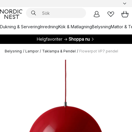
Dukning & Servering
Inredning
Kök & Matlagning
Belysning
Mattor & Te
Helgfavoriter →
Shoppa nu
Belysning
/
Lampor
/
Taklampa & Pendel
/
Flowerpot VP7 pendel