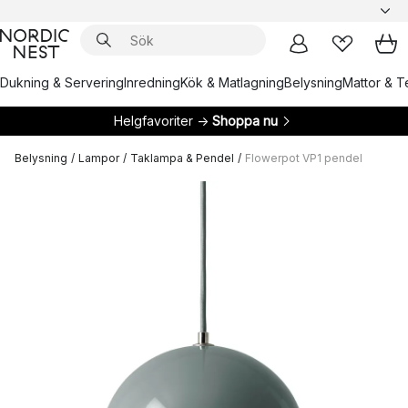
Dukning & Servering
Inredning
Kök & Matlagning
Belysning
Mattor & Te
Helgfavoriter →
Shoppa nu
Belysning
/
Lampor
/
Taklampa & Pendel
/
Flowerpot VP1 pendel