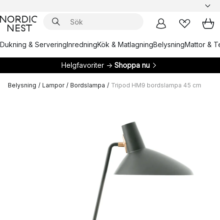
Dukning & Servering
Inredning
Kök & Matlagning
Belysning
Mattor & Te
Helgfavoriter →
Shoppa nu
Belysning
/
Lampor
/
Bordslampa
/
Tripod HM9 bordslampa 45 cm