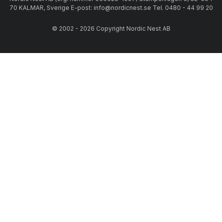
70 KALMAR, Sverige E-post: info@nordicnest.se Tel. 0480 - 44 99 20
© 2002 - 2026 Copyright Nordic Nest AB