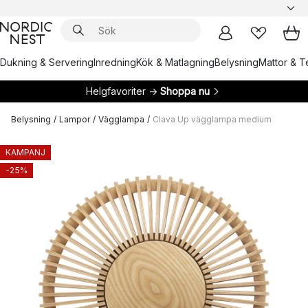
Dukning & Servering
Inredning
Kök & Matlagning
Belysning
Mattor & Te
Helgfavoriter →
Shoppa nu
Belysning
/
Lampor
/
Vägglampa
/
Clava Up vägglampa medium
KAMPANJ
-25%