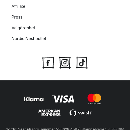
Affiliate
Press
Välgörenhet
Nordic Nest outlet
Nordic Nest AB (org. nummer 556628-1597) Stämpelvägen 3, SE-394