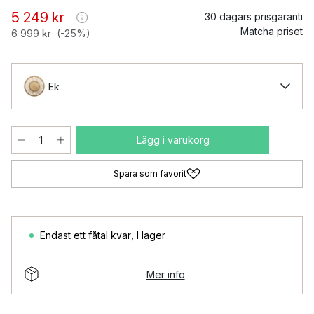
5 249 kr
30 dagars prisgaranti
Matcha priset
6 999 kr
(-25%)
Ek
Lägg i varukorg
Spara som favorit
Endast ett fåtal kvar
,
I lager
Mer info