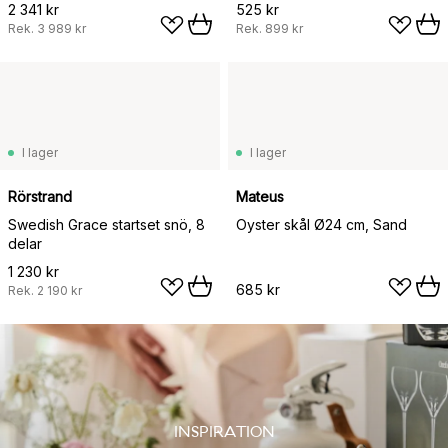
2 341 kr
525 kr
Rek.
3 989 kr
Rek.
899 kr
I lager
I lager
Rörstrand
Mateus
Swedish Grace startset snö, 8
Oyster skål Ø24 cm, Sand
delar
1 230 kr
685 kr
Rek.
2 190 kr
INSPIRATION