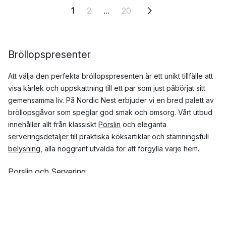
1
2
...
20
Bröllopspresenter
Att välja den perfekta bröllopspresenten är ett unikt tillfälle att
visa kärlek och uppskattning till ett par som just påbörjat sitt
gemensamma liv. På Nordic Nest erbjuder vi en bred palett av
bröllopsgåvor som speglar god smak och omsorg. Vårt utbud
innehåller allt från klassiskt
Porslin
och eleganta
serveringsdetaljer till praktiska köksartiklar och stämningsfull
belysning
, alla noggrant utvalda för att förgylla varje hem.
Porslin och Servering
Ett vackert dukat
bord
med högkvalitativt porslin är
grundläggande i varje hem. Vi har ett omfattande urval av
serviser från välkända varumärken som
Rörstrand
och
Iittala
,