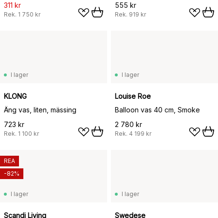
311 kr
555 kr
Rek.
1 750 kr
Rek.
919 kr
I lager
I lager
KLONG
Louise Roe
Äng vas, liten, mässing
Balloon vas 40 cm, Smoke
723 kr
2 780 kr
Rek.
1 100 kr
Rek.
4 199 kr
REA
-82%
I lager
I lager
Scandi Living
Swedese