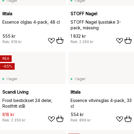
I lager
I lager
Iittala
STOFF Nagel
Essence ölglas 4-pack, 48 cl
STOFF Nagel ljusstake 3-
pack, mässing
555 kr
1 832 kr
Rek.
919 kr
Rek.
2 290 kr
REA
-65%
I lager
I lager
Scandi Living
Iittala
Frost bestickset 24 delar,
Essence vitvinsglas 4-pack, 33
Rostfritt stål
cl
818 kr
554 kr
Rek.
2 350 kr
Rek.
899 kr