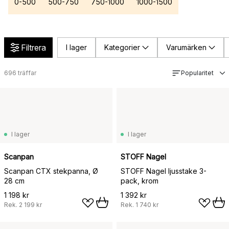
0-500
500-750
750-1000
1000-1500
Filtrera
I lager
Kategorier
Varumärken
696
träffar
Popularitet
I lager
I lager
Scanpan
STOFF Nagel
Scanpan CTX stekpanna, Ø
STOFF Nagel ljusstake 3-
28 cm
pack, krom
1 198 kr
1 392 kr
Rek.
2 199 kr
Rek.
1 740 kr