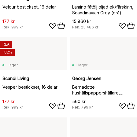
Velour bestickset, 16 delar
Lamino fåtölj oljad ek/fårskinn,
Scandinavian Grey (grå)
177 kr
15 860 kr
Rek.
999 kr
Rek.
23 486 kr
REA
-82%
I lager
I lager
Scandi Living
Georg Jensen
Vesper bestickset, 16 delar
Bernadotte
hushållspappershållare,
Rostfritt stål
177 kr
560 kr
Rek.
999 kr
Rek.
799 kr