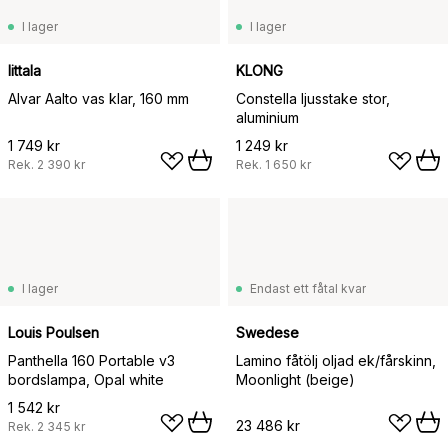
I lager
I lager
Iittala
KLONG
Alvar Aalto vas klar, 160 mm
Constella ljusstake stor,
aluminium
1 749 kr
1 249 kr
Rek.
2 390 kr
Rek.
1 650 kr
I lager
Endast ett fåtal kvar
Louis Poulsen
Swedese
Panthella 160 Portable v3
Lamino fåtölj oljad ek/fårskinn,
bordslampa, Opal white
Moonlight (beige)
1 542 kr
23 486 kr
Rek.
2 345 kr