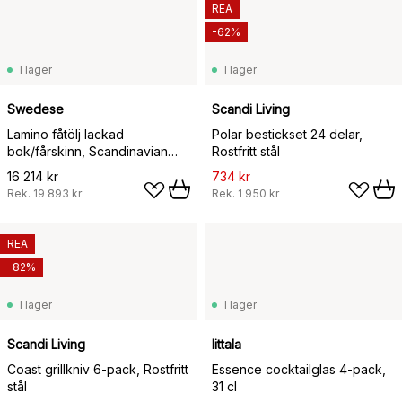
REA
-62%
I lager
I lager
Swedese
Scandi Living
Lamino fåtölj lackad
Polar bestickset 24 delar,
bok/fårskinn, Scandinavian
Rostfritt stål
Grey (grå)
16 214 kr
734 kr
Rek.
19 893 kr
Rek.
1 950 kr
REA
-82%
I lager
I lager
Scandi Living
Iittala
Coast grillkniv 6-pack, Rostfritt
Essence cocktailglas 4-pack,
stål
31 cl