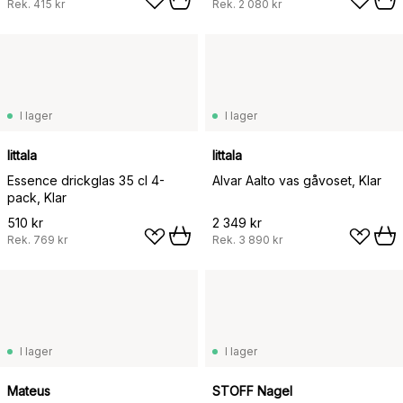
Rek.
415 kr
Rek.
2 080 kr
I lager
I lager
Iittala
Iittala
Essence drickglas 35 cl 4-
Alvar Aalto vas gåvoset, Klar
pack, Klar
510 kr
2 349 kr
Rek.
769 kr
Rek.
3 890 kr
I lager
I lager
Mateus
STOFF Nagel