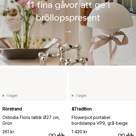
11 fina gåvor att ge i
bröllopspresent
→
I lager
I lager
Rörstrand
&Tradition
Ostindia Floris tallrik Ø27 cm,
Flowerpot portabel
Grön
bordslampa VP9, grå-beige
261 kr
1 420 kr