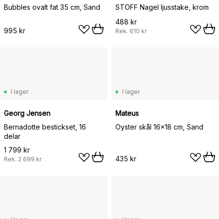
Bubbles ovalt fat 35 cm, Sand
STOFF Nagel ljusstake, krom
488 kr
995 kr
Rek.
610 kr
I lager
I lager
Georg Jensen
Mateus
Bernadotte bestickset, 16
Oyster skål 16x18 cm, Sand
delar
1 799 kr
435 kr
Rek.
2 699 kr