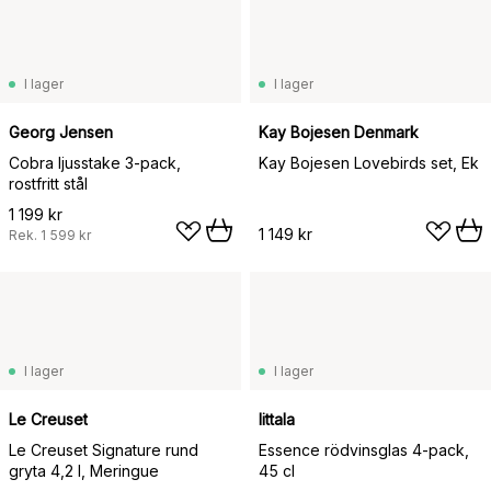
I lager
I lager
Georg Jensen
Kay Bojesen Denmark
Cobra ljusstake 3-pack,
Kay Bojesen Lovebirds set, Ek
rostfritt stål
1 199 kr
1 149 kr
Rek.
1 599 kr
I lager
I lager
Le Creuset
Iittala
Le Creuset Signature rund
Essence rödvinsglas 4-pack,
gryta 4,2 l, Meringue
45 cl