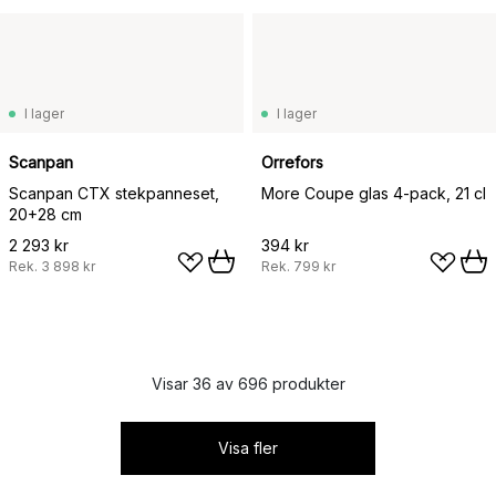
I lager
I lager
Scanpan
Orrefors
Scanpan CTX stekpanneset,
More Coupe glas 4-pack, 21 cl
20+28 cm
2 293 kr
394 kr
Rek.
3 898 kr
Rek.
799 kr
Visar 36 av 696 produkter
Visa fler