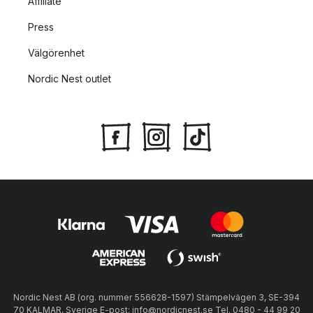
Affiliate
Press
Välgörenhet
Nordic Nest outlet
Nordic Nest AB (org. nummer 556628-1597) Stämpelvägen 3, SE-394
70 KALMAR, Sverige E-post: info@nordicnest.se Tel. 0480 - 44 99 20