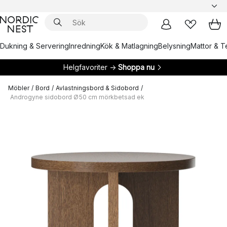
Dukning & Servering
Inredning
Kök & Matlagning
Belysning
Mattor & Te
Helgfavoriter →
Shoppa nu
Möbler
/
Bord
/
Avlastningsbord & Sidobord
/
Androgyne sidobord Ø50 cm mörkbetsad ek