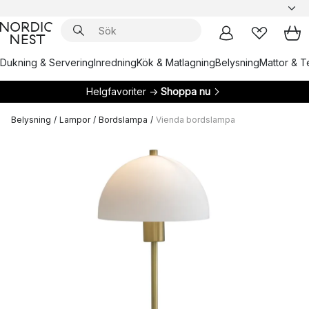
Dukning & Servering
Inredning
Kök & Matlagning
Belysning
Mattor & Te
Helgfavoriter →
Shoppa nu
Belysning
/
Lampor
/
Bordslampa
/
Vienda bordslampa