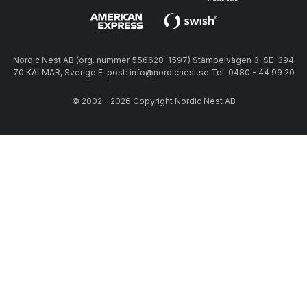
Nordic Nest AB (org. nummer 556628-1597) Stämpelvägen 3, SE-394
70 KALMAR, Sverige E-post: info@nordicnest.se Tel. 0480 - 44 99 20
© 2002 - 2026 Copyright Nordic Nest AB