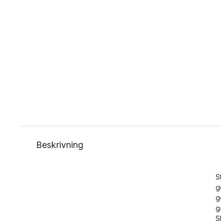
Beskrivning
S
g
g
g
S