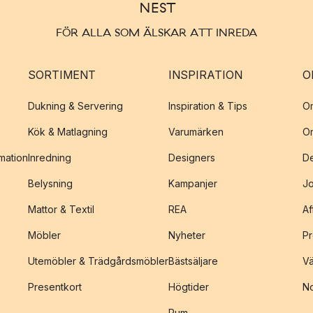
FÖR ALLA SOM ÄLSKAR ATT INREDA
SORTIMENT
INSPIRATION
O
Dukning & Servering
Inspiration & Tips
O
Kök & Matlagning
Varumärken
O
amation
Inredning
Designers
De
Belysning
Kampanjer
J
Mattor & Textil
REA
Af
Möbler
Nyheter
Pr
Utemöbler & Trädgårdsmöbler
Bästsäljare
Vä
Presentkort
Högtider
No
Rum