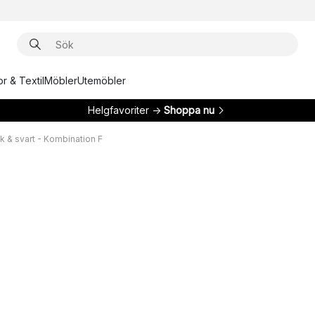
r & Textil
Möbler
Utemöbler
Helgfavoriter →
Shoppa nu
k & svart - Kombination F