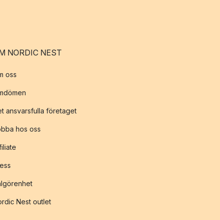
M NORDIC NEST
m oss
mdömen
t ansvarsfulla företaget
obba hos oss
filiate
ess
lgörenhet
rdic Nest outlet