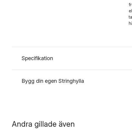
f
e
t
h
Specifikation
Bygg din egen Stringhylla
Andra gillade även