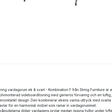
tring vardagsrum ek & svart - Kombination F från String Furniture är 
olvmonterad sideboardlösning med generös förvaring och en luftig,
enomtänkt design. Den kombinerar ekens varma uttryck med svarta
avlar för en harmonisk möbel som ramar in vardagsrummet.
kåpsdelarna döljer vardagens prylar medan öppna hyllor under lyft