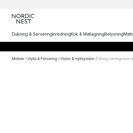
Dukning & Servering
Inredning
Kök & Matlagning
Belysning
Matto
Möbler
/
Hylla & Förvaring
/
Hyllor & Hyllsystem
/
String vardagsrum e