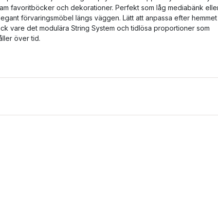
ram favoritböcker och dekorationer. Perfekt som låg mediabänk elle
legant förvaringsmöbel längs väggen. Lätt att anpassa efter hemmet
ack vare det modulära String System och tidlösa proportioner som
åller över tid.