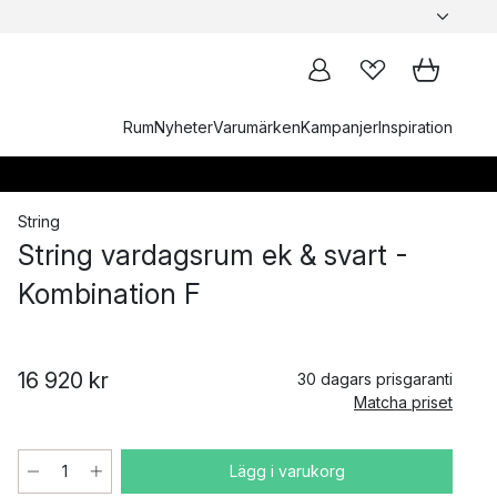
Rum
Nyheter
Varumärken
Kampanjer
Inspiration
String
String vardagsrum ek & svart -
Kombination F
16 920 kr
30 dagars prisgaranti
Matcha priset
Lägg i varukorg