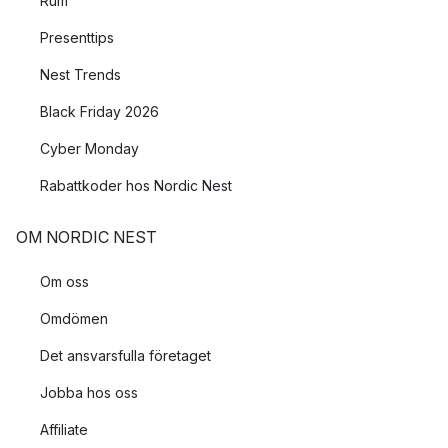
Rum
en mysig belysning, lägg den i en skål eller i en ljuslykta eller
placera den mitt på bordet och låt den vara en del av
Presenttips
juldukningen.
Nest Trends
Black Friday 2026
Cyber Monday
Rabattkoder hos Nordic Nest
OM NORDIC NEST
Om oss
Omdömen
Det ansvarsfulla företaget
Jobba hos oss
Affiliate