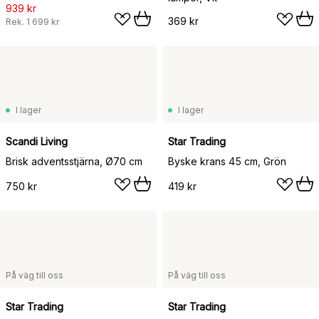
939 kr
369 kr
Rek.
1 699 kr
I lager
I lager
Scandi Living
Star Trading
Brisk adventsstjärna, Ø70 cm
Byske krans 45 cm, Grön
750 kr
419 kr
På väg till oss
På väg till oss
Star Trading
Star Trading