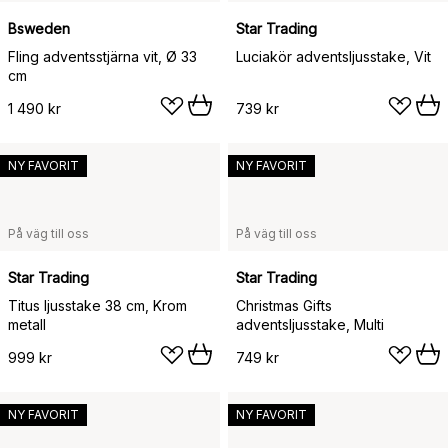
Bsweden
Star Trading
Fling adventsstjärna vit, Ø 33
Luciakör adventsljusstake, Vit
cm
1 490 kr
739 kr
NY FAVORIT
NY FAVORIT
På väg till oss
På väg till oss
Star Trading
Star Trading
Titus ljusstake 38 cm, Krom
Christmas Gifts
metall
adventsljusstake, Multi
999 kr
749 kr
NY FAVORIT
NY FAVORIT