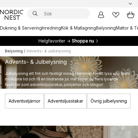
Dukning & Servering
Inredning
Kök & Matlagning
Belysning
Mattor & Te
Helgfavoriter →
Shoppa nu
Belysning
/
Advents- & Julbelysning
Advents- & Julbelysning
Julbelysning ett fint och festligt inslag i hemmet för att lysa upp årets
mörkaste tid och få en tindrande jul. Här finner du flera lysande
favoriter som adventsljusstakar, julstjärnor och slingor!
Adventsstjärnor
Adventsljusstakar
Övrig julbelysning