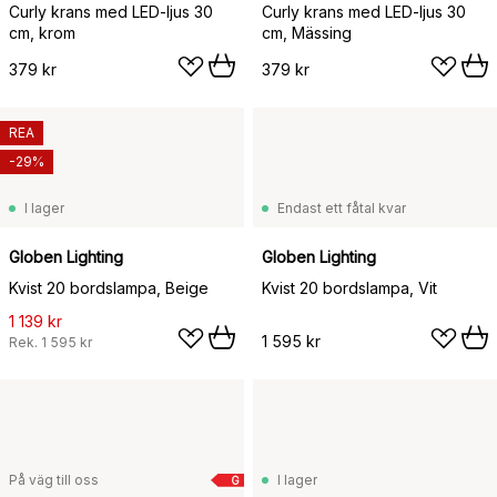
Curly krans med LED-ljus 30
Curly krans med LED-ljus 30
cm, krom
cm, Mässing
379 kr
379 kr
REA
-29%
I lager
Endast ett fåtal kvar
Globen Lighting
Globen Lighting
Kvist 20 bordslampa, Beige
Kvist 20 bordslampa, Vit
1 139 kr
1 595 kr
Rek.
1 595 kr
På väg till oss
I lager
G