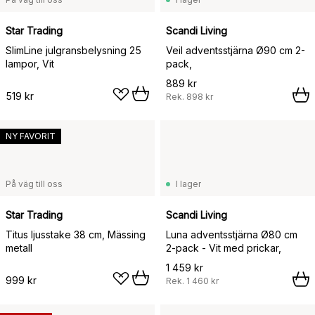
Star Trading
Scandi Living
SlimLine julgransbelysning 25
Veil adventsstjärna Ø90 cm 2-
lampor, Vit
pack,
889 kr
519 kr
Rek.
898 kr
NY FAVORIT
På väg till oss
I lager
Star Trading
Scandi Living
Titus ljusstake 38 cm, Mässing
Luna adventsstjärna Ø80 cm
metall
2-pack - Vit med prickar,
1 459 kr
999 kr
Rek.
1 460 kr