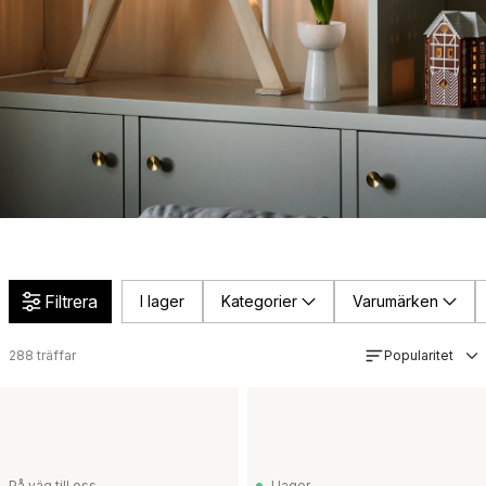
Filtrera
I lager
Kategorier
Varumärken
288
träffar
Popularitet
På väg till oss
I lager