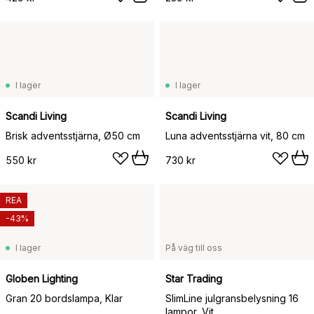
I lager
I lager
Scandi Living
Scandi Living
Brisk adventsstjärna, Ø50 cm
Luna adventsstjärna vit, 80 cm
550 kr
730 kr
REA
-43%
I lager
På väg till oss
Globen Lighting
Star Trading
Gran 20 bordslampa, Klar
SlimLine julgransbelysning 16
lampor, Vit