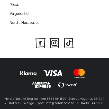
Press
Välgörenhet
Nordic Nest outlet
Nordic Nest AB (org. nummer 556628-1597) Stämpelvägen 3, SE-394
70 KALMAR, Sverige E-post: info@nordicnest.se Tel. 0480 - 44 99 20