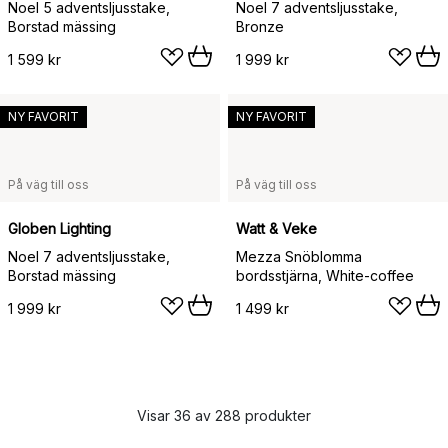
Noel 5 adventsljusstake,
Noel 7 adventsljusstake,
Borstad mässing
Bronze
1 599 kr
1 999 kr
NY FAVORIT
NY FAVORIT
På väg till oss
På väg till oss
Globen Lighting
Watt & Veke
Noel 7 adventsljusstake,
Mezza Snöblomma
Borstad mässing
bordsstjärna, White-coffee
1 999 kr
1 499 kr
Visar 36 av 288 produkter