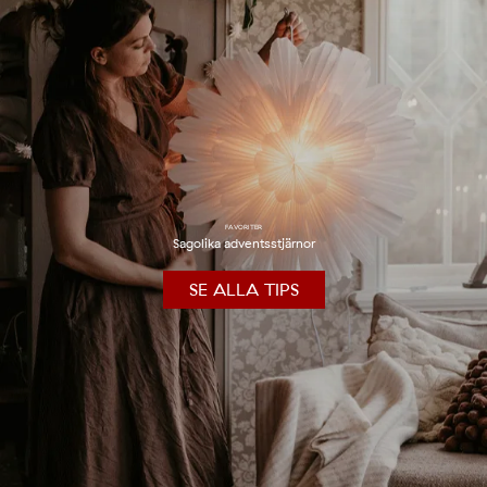
FAVORITER
Sagolika adventsstjärnor
SE ALLA TIPS