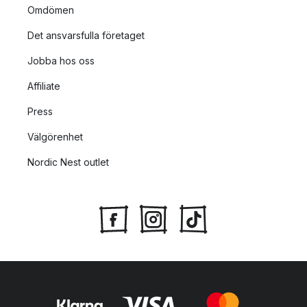
Omdömen
Så länge julgranen är uppe kan du låta din julgransmatta vila på
golvet under den. När julgransfoten är på plats och granen
Det ansvarsfulla företaget
barrar är det bra att låta julgransmattan ligga under julgranen
för att skydda golvet och underlätta städningen.
Jobba hos oss
Affiliate
Så här tar du hand om din julgransmatta
Press
Då du har hittat en snygg julgransmatta som platsar under din
Välgörenhet
gran är det bra att veta hur du ska sköta den på bästa sätt.
Nordic Nest outlet
Julgransmattor i naturmaterial riskerar att krympa i maskintvätt
och det är därför viktigt att anpassa skötseln till julgransmattans
material så att den bibehåller sin storlek och fina form.
En julgransmatta i jute är känsligare mot fukt och bör ej tvättas i
maskin. För att göra en julgransmatta i jute mer vattentålig kan
du stryka den med ett torrt strykjärn utan ånga i cirka 5 minuter.
När man har städat ut julen bör julgransmattan förvaras på ett