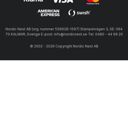
ställe där den inte exponeras för fukt eller solljus, så att du kan
fortsätta att njuta av din julgransmatta år efter år.
Nordic Nest AB (org. nummer 556628-1597) Stämpelvägen 3, SE-394
70 KALMAR, Sverige E-post: info@nordicnest.se Tel. 0480 - 44 99 20
© 2002 - 2026 Copyright Nordic Nest AB