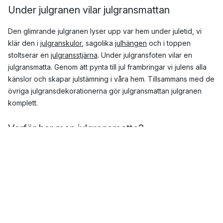
Under julgranen vilar julgransmattan
Den glimrande julgranen lyser upp var hem under juletid, vi
klär den i
julgranskulor
, sagolika
julhängen
och i toppen
stoltserar en
julgransstjärna
. Under julgransfoten vilar en
julgransmatta. Genom att pynta till jul frambringar vi julens alla
känslor och skapar julstämning i våra hem. Tillsammans med de
övriga julgransdekorationerna gör julgransmattan julgranen
komplett.
Varför har man julgransmatta?
Julgransmattan inte bara förgyller och skapar julstämning, den
har också några viktiga uppgifter under juldagarna.
Trots att julgransfoten är grann och gör det möjligt för
granen att stoltsera i våra hem, kan den skapa märken i
golvet. Att lägga en julgransmatta under granen skyddar
golven från att få fula märken.