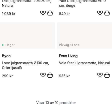
Oak julgransmatta 120x120cm,
Yule Goat julgransmatta Ø110
Natural
cm, Beige
1 089 kr
549 kr
I lager
På väg till oss
Byon
Ferm Living
Love julgransmatta Ø100 cm,
Vela Star julgransmatta, Natural
Grön-ljusblå
299 kr
935 kr
Visar 10 av 10 produkter