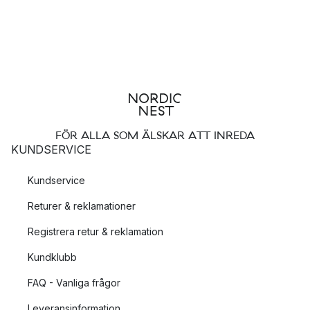
Om du har en vanlig gran och inte en plastgran, så
kommer den så småningom att börja barra. Julgransmattan
fångar upp barren så att de inte strös ut över golvet och
gör det på så vis lättare att hålla rent.
Julgransmattan skyddar golven om du har en levande
gran som behöver vattnas. Om du råkar spilla vatten så
fångar julgransmattan upp vattnet och du slipper att få det
på golvet.
FÖR ALLA SOM ÄLSKAR ATT INREDA
Om du har golvvärme så isolerar julgransmattan så att
KUNDSERVICE
granen inte torkar ut och håller sig fin längre.
Kundservice
Julgransmattan fyller många viktiga funktioner. Men en snygg
Returer & reklamationer
julgransmatta bidrar också till julstämningen med dess färger,
former och mönster.
Registrera retur & reklamation
Kundklubb
Hitta rätt design på din julgransmatta
FAQ - Vanliga frågor
Tidigare bestod julgransmattorna ofta av säckväv och
Leveransinformation