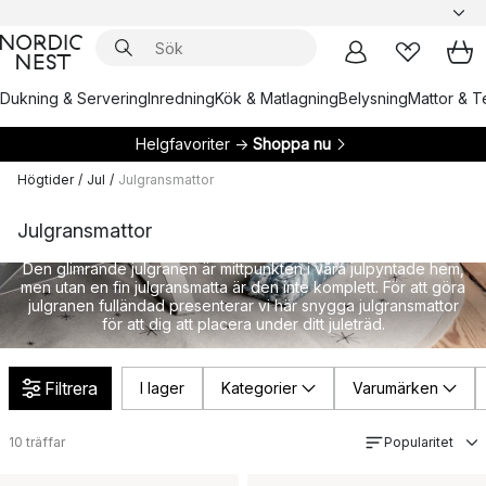
Dukning & Servering
Inredning
Kök & Matlagning
Belysning
Mattor & Te
Helgfavoriter →
Shoppa nu
Högtider
/
Jul
/
Julgransmattor
Julgransmattor
Den glimrande julgranen är mittpunkten i våra julpyntade hem,
men utan en fin julgransmatta är den inte komplett. För att göra
julgranen fulländad presenterar vi här snygga julgransmattor
för att dig att placera under ditt juleträd.
Filtrera
I lager
Kategorier
Varumärken
10
träffar
Popularitet