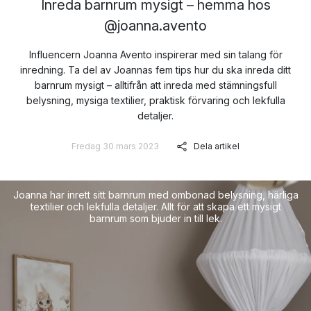
Inreda barnrum mysigt – hemma hos
@joanna.avento
Influencern Joanna Avento inspirerar med sin talang för
inredning. Ta del av Joannas fem tips hur du ska inreda ditt
barnrum mysigt – alltifrån att inreda med stämningsfull
belysning, mysiga textilier, praktisk förvaring och lekfulla
detaljer.
Fredag 30 mars 2023
Dela artikel
Joanna har inrett sitt barnrum med ombonad belysning, härliga
textilier och lekfulla detaljer. Allt för att skapa ett mysigt
barnrum som bjuder in till lek.