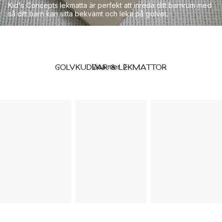
Kid's Concepts lekmatta är perfekt att inreda ditt barnrum med
så ditt barn kan sitta bekvämt och leka på golvet.
GOLVKUDDAR & LEKMATTOR
Visa mer