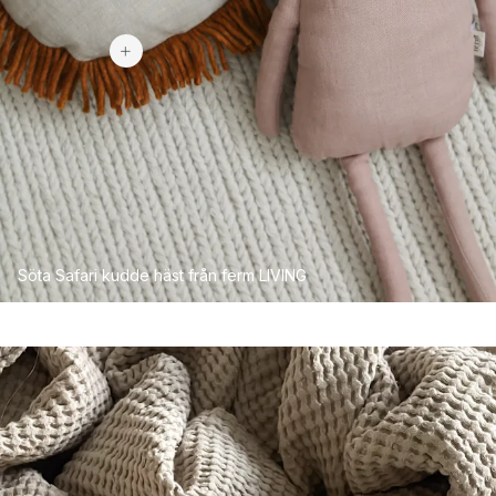
699 kr
Söta Safari kudde häst från ferm LIVING