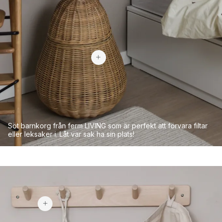
749 kr
Söt barnkorg från ferm LIVING som är perfekt att förvara filtar
eller leksaker i. Låt var sak ha sin plats!
169 kr