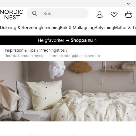
Dukning & Servering
Inredning
Kök & Matlagning
Belysning
Mattor & Te
Helgfavoriter →
Shoppa nu
Inspiration & Tips
/
Inredningstips
/
Inreda barnrum mysigt – hemma hos @joanna.avento