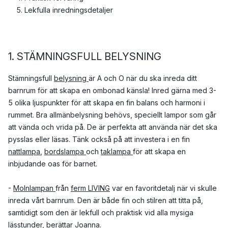
Lekfulla inredningsdetaljer
1. STÄMNINGSFULL BELYSNING
Stämningsfull
belysning
är A och O när du ska inreda ditt
barnrum för att skapa en ombonad känsla! Inred gärna med 3-
5 olika ljuspunkter för att skapa en fin balans och harmoni i
rummet. Bra allmänbelysning behövs, speciellt lampor som går
att vända och vrida på. De är perfekta att använda när det ska
pysslas eller läsas. Tänk också på att investera i en fin
nattlampa
,
bordslampa
och
taklampa
för att skapa en
inbjudande oas för barnet.
-
Molnlampan
från
ferm LIVING
var en favoritdetalj när vi skulle
inreda vårt barnrum. Den är både fin och stilren att titta på,
samtidigt som den är lekfull och praktisk vid alla mysiga
lässtunder, berättar Joanna.