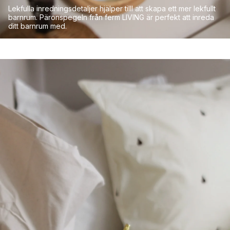
Lekfulla inredningsdetaljer hjälper tilll att skapa ett mer lekfullt
barnrum. Päronspegeln från ferm LIVING är perfekt att inreda
ditt barnrum med.