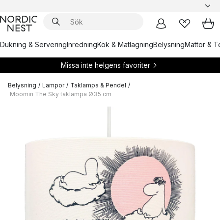
Dukning & Servering
Inredning
Kök & Matlagning
Belysning
Mattor & Te
Missa inte helgens favoriter
Belysning
/
Lampor
/
Taklampa & Pendel
/
Moomin The Sky taklampa Ø35 cm