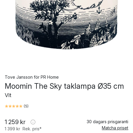
Tove Jansson
för
PR Home
Moomin The Sky taklampa Ø35 cm
Vit
(
5
)
1 259 kr
30 dagars prisgaranti
Matcha priset
1 399 kr
Rek. pris*