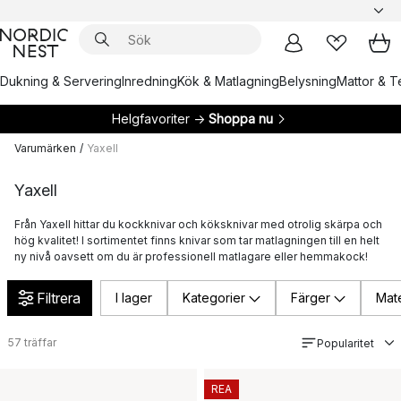
Dukning & Servering
Inredning
Kök & Matlagning
Belysning
Mattor & Te
Helgfavoriter →
Shoppa nu
Varumärken
/
Yaxell
Yaxell
Från Yaxell hittar du kockknivar och köksknivar med otrolig skärpa och
hög kvalitet! I sortimentet finns knivar som tar matlagningen till en helt
ny nivå oavsett om du är professionell matlagare eller hemmakock!
Filtrera
I lager
Kategorier
Färger
Mate
57
träffar
Popularitet
REA