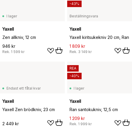
-43%
I lager
Beställningsvara
Yaxell
Yaxell
Zen allkniv, 12 cm
Yaxell kiritsukekniv 20 cm, Ran
946 kr
1 809 kr
Rek.
1 599 kr
Rek.
3 149 kr
REA
-40%
Endast ett fåtal kvar
I lager
Yaxell
Yaxell
Yaxell Zen brödkniv, 23 cm
Ran santokukniv, 12,5 cm
1 209 kr
2 449 kr
Rek.
1 999 kr