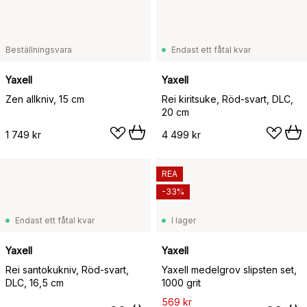
Beställningsvara
Endast ett fåtal kvar
Yaxell
Yaxell
Zen allkniv, 15 cm
Rei kiritsuke, Röd-svart, DLC,
20 cm
1 749 kr
4 499 kr
REA
-33%
Endast ett fåtal kvar
I lager
Yaxell
Yaxell
Rei santokukniv, Röd-svart,
Yaxell medelgrov slipsten set,
DLC, 16,5 cm
1000 grit
569 kr