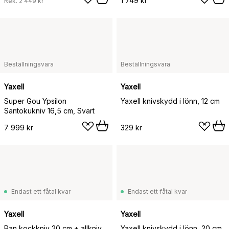
1 749 kr
Rek.
2 449 kr
Beställningsvara
Beställningsvara
Yaxell
Yaxell
Super Gou Ypsilon
Yaxell knivskydd i lönn, 12 cm
Santokukniv 16,5 cm, Svart
7 999 kr
329 kr
Endast ett fåtal kvar
Endast ett fåtal kvar
Yaxell
Yaxell
Ran kockkniv 20 cm + allkniv
Yaxell knivskydd i lönn, 20 cm