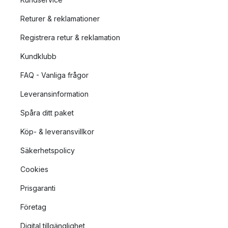
roligare att laga mat, oavsett om du är proffs eller nybörjare.
Yaxell erbjuder något för alla matlagare!
Returer & reklamationer
Registrera retur & reklamation
Kundklubb
FAQ - Vanliga frågor
Leveransinformation
Spåra ditt paket
Köp- & leveransvillkor
Säkerhetspolicy
Cookies
Prisgaranti
Företag
Digital tillgänglighet