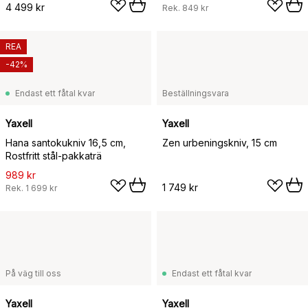
4 499 kr
Rek.
849 kr
REA
-42%
Endast ett fåtal kvar
Beställningsvara
Yaxell
Yaxell
Hana santokukniv 16,5 cm,
Zen urbeningskniv, 15 cm
Rostfritt stål-pakkaträ
989 kr
1 749 kr
Rek.
1 699 kr
På väg till oss
Endast ett fåtal kvar
Yaxell
Yaxell