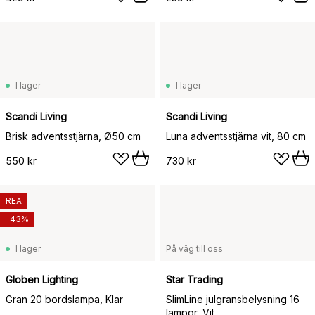
I lager
I lager
Scandi Living
Scandi Living
Brisk adventsstjärna, Ø50 cm
Luna adventsstjärna vit, 80 cm
550 kr
730 kr
REA
-43%
I lager
På väg till oss
Globen Lighting
Star Trading
Gran 20 bordslampa, Klar
SlimLine julgransbelysning 16
lampor, Vit