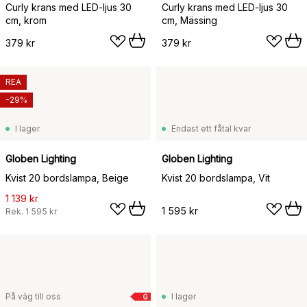
Curly krans med LED-ljus 30
Curly krans med LED-ljus 30
cm, krom
cm, Mässing
379 kr
379 kr
REA
-29%
I lager
Endast ett fåtal kvar
Globen Lighting
Globen Lighting
Kvist 20 bordslampa, Beige
Kvist 20 bordslampa, Vit
1 139 kr
1 595 kr
Rek.
1 595 kr
På väg till oss
I lager
G