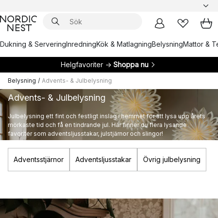
Dukning & Servering
Inredning
Kök & Matlagning
Belysning
Mattor & Te
Helgfavoriter →
Shoppa nu
Belysning
/
Advents- & Julbelysning
Advents- & Julbelysning
Julbelysning ett fint och festligt inslag i hemmet för att lysa upp årets
mörkaste tid och få en tindrande jul. Här finner du flera lysande
favoriter som adventsljusstakar, julstjärnor och slingor!
Adventsstjärnor
Adventsljusstakar
Övrig julbelysning