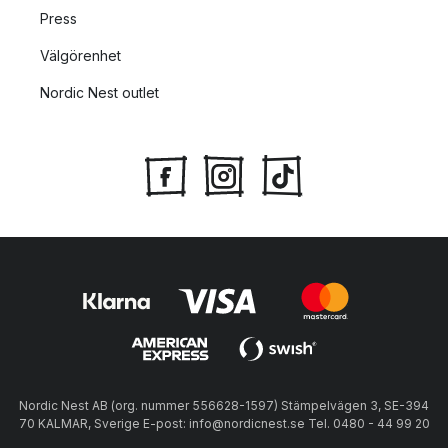
Press
Välgörenhet
Nordic Nest outlet
Nordic Nest AB (org. nummer 556628-1597) Stämpelvägen 3, SE-394
70 KALMAR, Sverige E-post: info@nordicnest.se Tel. 0480 - 44 99 20