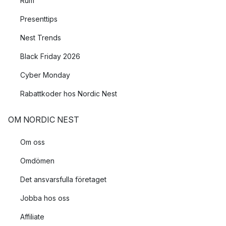
Rum
en mysig belysning, lägg den i en skål eller i en ljuslykta eller
placera den mitt på bordet och låt den vara en del av
Presenttips
juldukningen.
Nest Trends
Black Friday 2026
Cyber Monday
Rabattkoder hos Nordic Nest
OM NORDIC NEST
Om oss
Omdömen
Det ansvarsfulla företaget
Jobba hos oss
Affiliate