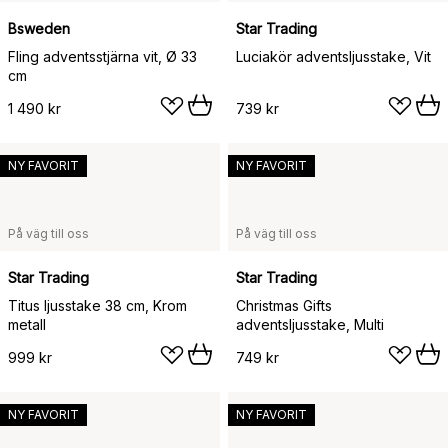
Bsweden
Star Trading
Fling adventsstjärna vit, Ø 33
Luciakör adventsljusstake, Vit
cm
1 490 kr
739 kr
NY FAVORIT
NY FAVORIT
På väg till oss
På väg till oss
Star Trading
Star Trading
Titus ljusstake 38 cm, Krom
Christmas Gifts
metall
adventsljusstake, Multi
999 kr
749 kr
NY FAVORIT
NY FAVORIT