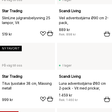
Star Trading
Scandi Living
SlimLine julgransbelysning 25
Veil adventsstjärna Ø90 cm 2-
lampor, Vit
pack,
889 kr
519 kr
Rek.
898 kr
NY FAVORIT
På väg till oss
I lager
Star Trading
Scandi Living
Titus ljusstake 38 cm, Mässing
Luna adventsstjärna Ø80 cm
metall
2-pack - Vit med prickar,
1 459 kr
999 kr
Rek.
1 460 kr