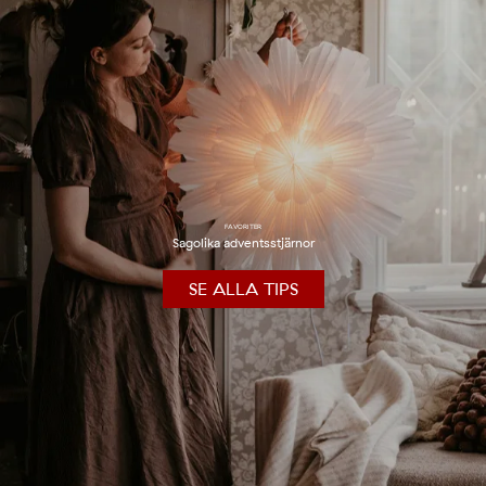
FAVORITER
Sagolika adventsstjärnor
SE ALLA TIPS