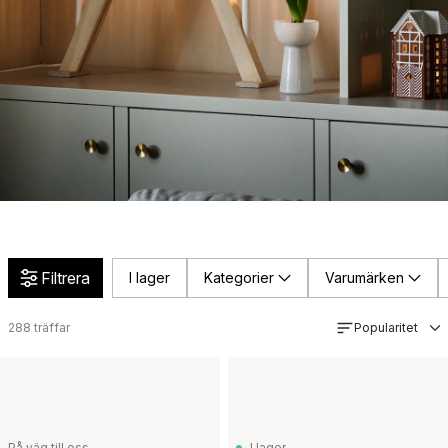
Filtrera
I lager
Kategorier
Varumärken
288
träffar
Popularitet
På väg till oss
I lager