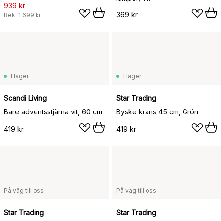
939 kr
369 kr
Rek.
1 699 kr
I lager
I lager
Scandi Living
Star Trading
Bare adventsstjärna vit, 60 cm
Byske krans 45 cm, Grön
419 kr
419 kr
På väg till oss
På väg till oss
Star Trading
Star Trading