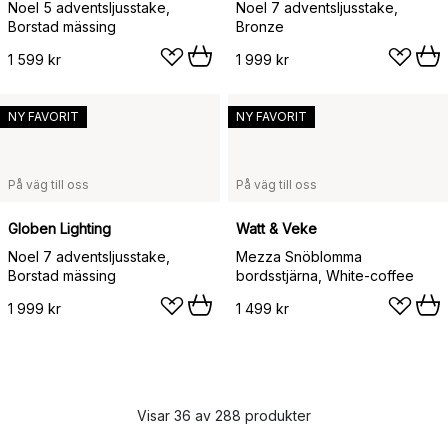
Noel 5 adventsljusstake,
Noel 7 adventsljusstake,
Borstad mässing
Bronze
1 599 kr
1 999 kr
NY FAVORIT
NY FAVORIT
På väg till oss
På väg till oss
Globen Lighting
Watt & Veke
Noel 7 adventsljusstake,
Mezza Snöblomma
Borstad mässing
bordsstjärna, White-coffee
1 999 kr
1 499 kr
Visar 36 av 288 produkter