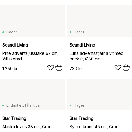
I lager
I lager
Scandi Living
Scandi Living
Pine adventsljusstake 62 cm,
Luna adventsstjärna vit med
Vitlaserad
prickar, Ø80 cm
1 250 kr
730 kr
Endast ett fåtal kvar
I lager
Star Trading
Star Trading
Alaska krans 38 cm, Grön
Byske krans 45 cm, Grön