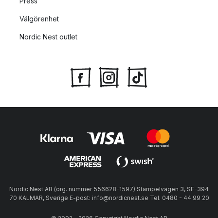
Press
Välgörenhet
Nordic Nest outlet
Nordic Nest AB (org. nummer 556628-1597) Stämpelvägen 3, SE-394
70 KALMAR, Sverige E-post: info@nordicnest.se Tel. 0480 - 44 99 20