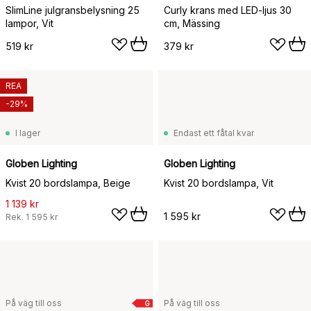
SlimLine julgransbelysning 25
Curly krans med LED-ljus 30
lampor, Vit
cm, Mässing
519 kr
379 kr
REA
-29%
I lager
Endast ett fåtal kvar
Globen Lighting
Globen Lighting
Kvist 20 bordslampa, Beige
Kvist 20 bordslampa, Vit
1 139 kr
1 595 kr
Rek.
1 595 kr
På väg till oss
På väg till oss
G