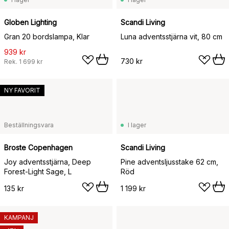
Globen Lighting
Scandi Living
Gran 20 bordslampa, Klar
Luna adventsstjärna vit, 80 cm
939 kr
730 kr
Rek.
1 699 kr
NY FAVORIT
Beställningsvara
I lager
Broste Copenhagen
Scandi Living
Joy adventsstjärna, Deep
Pine adventsljusstake 62 cm,
Forest-Light Sage, L
Röd
135 kr
1 199 kr
KAMPANJ