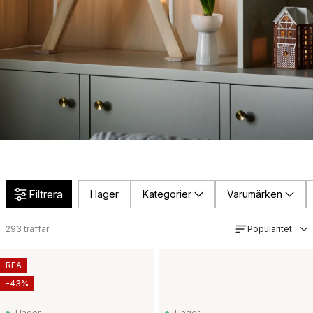
Filtrera
I lager
Kategorier
Varumärken
293
träffar
Popularitet
REA
-43%
I lager
I lager