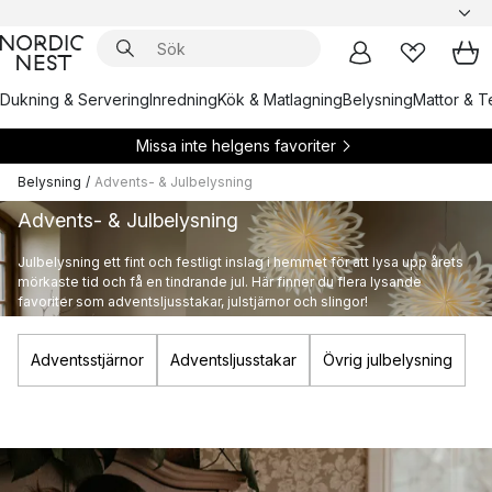
Dukning & Servering
Inredning
Kök & Matlagning
Belysning
Mattor & Te
Missa inte helgens favoriter
Belysning
/
Advents- & Julbelysning
Advents- & Julbelysning
Julbelysning ett fint och festligt inslag i hemmet för att lysa upp årets
mörkaste tid och få en tindrande jul. Här finner du flera lysande
favoriter som adventsljusstakar, julstjärnor och slingor!
Adventsstjärnor
Adventsljusstakar
Övrig julbelysning