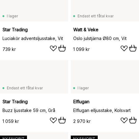
I lager
Endast ett fåtal kvar
Star Trading
Watt & Veke
Luciakör adventsljusstake, Vit
Oslo julstjärna Ø80 cm, Vit
739 kr
1 099 kr
Endast ett fåtal kvar
I lager
Star Trading
Elflugan
Buzz ljusstake 59 cm, Grå
Elflugan elljusstake, Kolsvart
1 059 kr
2 970 kr
NY FAVORIT
NY FAVORIT