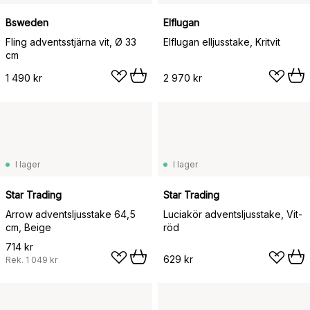
Bsweden
Elflugan
Fling adventsstjärna vit, Ø 33
Elflugan elljusstake, Kritvit
cm
1 490 kr
2 970 kr
I lager
I lager
Star Trading
Star Trading
Arrow adventsljusstake 64,5
Luciakör adventsljusstake, Vit-
cm, Beige
röd
714 kr
629 kr
Rek.
1 049 kr