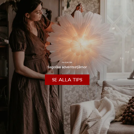
FAVORITER
Sagolika adventsstjärnor
SE ALLA TIPS