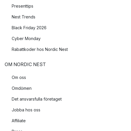
placera den mitt på bordet och låt den vara en del av
Presenttips
juldukningen.
Nest Trends
Black Friday 2026
Cyber Monday
Rabattkoder hos Nordic Nest
OM NORDIC NEST
Om oss
Omdömen
Det ansvarsfulla företaget
Jobba hos oss
Affiliate