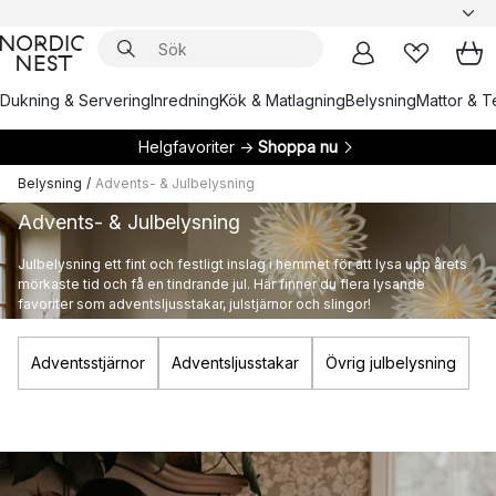
Dukning & Servering
Inredning
Kök & Matlagning
Belysning
Mattor & Te
Helgfavoriter →
Shoppa nu
Belysning
/
Advents- & Julbelysning
Advents- & Julbelysning
Julbelysning ett fint och festligt inslag i hemmet för att lysa upp årets
mörkaste tid och få en tindrande jul. Här finner du flera lysande
favoriter som adventsljusstakar, julstjärnor och slingor!
Adventsstjärnor
Adventsljusstakar
Övrig julbelysning