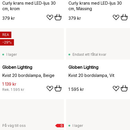
Curly krans med LED-ljus 30
Curly krans med LED-ljus 30
cm, krom
cm, Mässing
379 kr
379 kr
REA
-29%
I lager
Endast ett fåtal kvar
Globen Lighting
Globen Lighting
Kvist 20 bordslampa, Beige
Kvist 20 bordslampa, Vit
1 139 kr
1 595 kr
Rek.
1 595 kr
På väg till oss
I lager
G