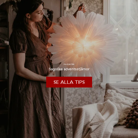
FAVORITER
Sagolika adventsstjärnor
SE ALLA TIPS