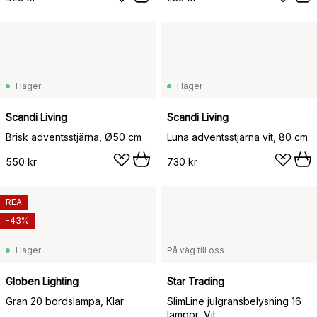
I lager
I lager
Scandi Living
Scandi Living
Brisk adventsstjärna, Ø50 cm
Luna adventsstjärna vit, 80 cm
550 kr
730 kr
REA
-43%
I lager
På väg till oss
Globen Lighting
Star Trading
Gran 20 bordslampa, Klar
SlimLine julgransbelysning 16
lampor, Vit