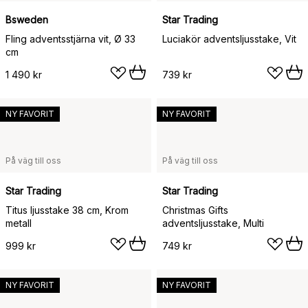
Bsweden
Star Trading
Fling adventsstjärna vit, Ø 33
Luciakör adventsljusstake, Vit
cm
1 490 kr
739 kr
NY FAVORIT
NY FAVORIT
På väg till oss
På väg till oss
Star Trading
Star Trading
Titus ljusstake 38 cm, Krom
Christmas Gifts
metall
adventsljusstake, Multi
999 kr
749 kr
NY FAVORIT
NY FAVORIT