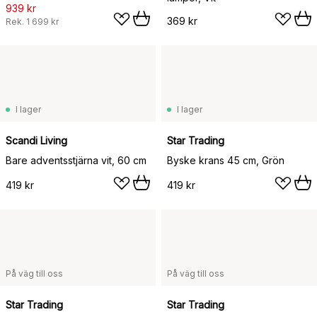
939 kr
369 kr
Rek.
1 699 kr
I lager
I lager
Scandi Living
Star Trading
Bare adventsstjärna vit, 60 cm
Byske krans 45 cm, Grön
419 kr
419 kr
På väg till oss
På väg till oss
Star Trading
Star Trading