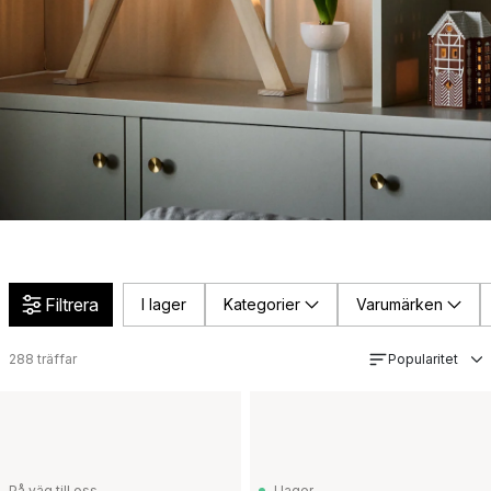
Filtrera
I lager
Kategorier
Varumärken
288
träffar
Popularitet
På väg till oss
I lager