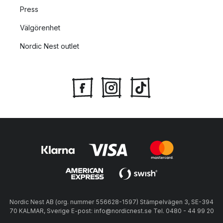
Press
Välgörenhet
Nordic Nest outlet
Nordic Nest AB (org. nummer 556628-1597) Stämpelvägen 3, SE-394
70 KALMAR, Sverige E-post: info@nordicnest.se Tel. 0480 - 44 99 20