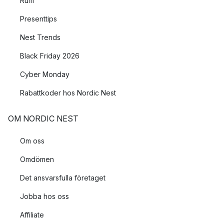
Rum
en mysig belysning, lägg den i en skål eller i en ljuslykta eller
placera den mitt på bordet och låt den vara en del av
Presenttips
juldukningen.
Nest Trends
Black Friday 2026
Cyber Monday
Rabattkoder hos Nordic Nest
OM NORDIC NEST
Om oss
Omdömen
Det ansvarsfulla företaget
Jobba hos oss
Affiliate