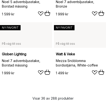
Noel 5 adventsljusstake,
Noel 7 adventsljusstake,
Borstad mässing
Bronze
1 599 kr
1 999 kr
NY FAVORIT
NY FAVORIT
På väg till oss
På väg till oss
Globen Lighting
Watt & Veke
Noel 7 adventsljusstake,
Mezza Snöblomma
Borstad mässing
bordsstjärna, White-coffee
1 999 kr
1 499 kr
Visar 36 av 288 produkter