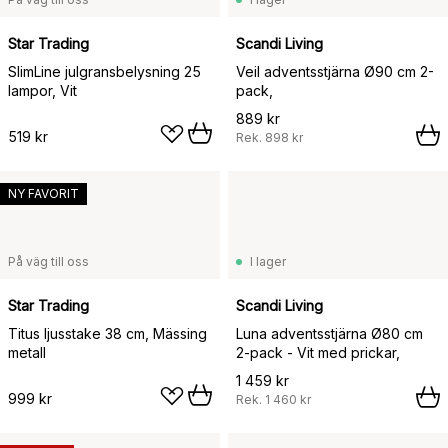
Star Trading
Scandi Living
SlimLine julgransbelysning 25
Veil adventsstjärna Ø90 cm 2-
lampor, Vit
pack,
889 kr
519 kr
Rek.
898 kr
NY FAVORIT
På väg till oss
I lager
Star Trading
Scandi Living
Titus ljusstake 38 cm, Mässing
Luna adventsstjärna Ø80 cm
metall
2-pack - Vit med prickar,
1 459 kr
999 kr
Rek.
1 460 kr