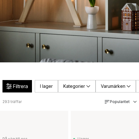
Filtrera
I lager
Kategorier
Varumärken
293
träffar
Popularitet
På väg till oss
I lager