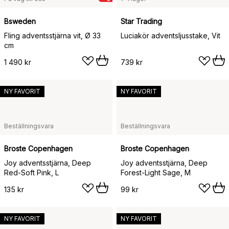
Bsweden
Star Trading
Fling adventsstjärna vit, Ø 33
Luciakör adventsljusstake, Vit
cm
1 490 kr
739 kr
NY FAVORIT
NY FAVORIT
Beställningsvara
Beställningsvara
Broste Copenhagen
Broste Copenhagen
Joy adventsstjärna, Deep
Joy adventsstjärna, Deep
Red-Soft Pink, L
Forest-Light Sage, M
135 kr
99 kr
NY FAVORIT
NY FAVORIT