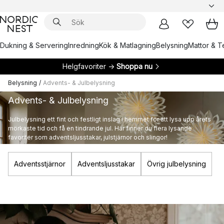
Dukning & Servering
Inredning
Kök & Matlagning
Belysning
Mattor & Te
Helgfavoriter →
Shoppa nu
Belysning
/
Advents- & Julbelysning
Advents- & Julbelysning
Julbelysning ett fint och festligt inslag i hemmet för att lysa upp årets
mörkaste tid och få en tindrande jul. Här finner du flera lysande
favoriter som adventsljusstakar, julstjärnor och slingor!
Adventsstjärnor
Adventsljusstakar
Övrig julbelysning