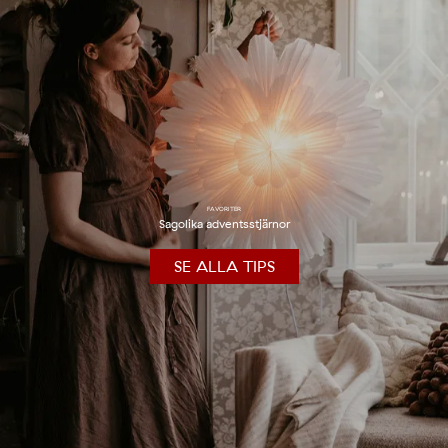
FAVORITER
Sagolika adventsstjärnor
SE ALLA TIPS