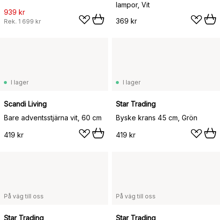
lampor, Vit
939 kr
369 kr
Rek.
1 699 kr
I lager
I lager
Scandi Living
Star Trading
Bare adventsstjärna vit, 60 cm
Byske krans 45 cm, Grön
419 kr
419 kr
På väg till oss
På väg till oss
Star Trading
Star Trading