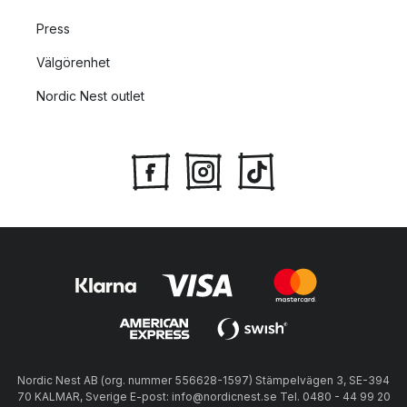
Press
Välgörenhet
Nordic Nest outlet
Nordic Nest AB (org. nummer 556628-1597) Stämpelvägen 3, SE-394
70 KALMAR, Sverige E-post: info@nordicnest.se Tel. 0480 - 44 99 20