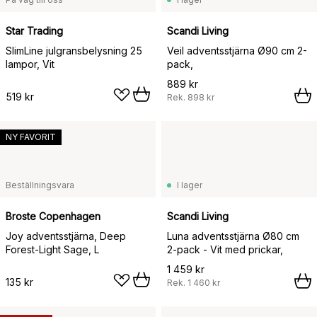
Star Trading
Scandi Living
SlimLine julgransbelysning 25
Veil adventsstjärna Ø90 cm 2-
lampor, Vit
pack,
889 kr
519 kr
Rek.
898 kr
NY FAVORIT
Beställningsvara
I lager
Broste Copenhagen
Scandi Living
Joy adventsstjärna, Deep
Luna adventsstjärna Ø80 cm
Forest-Light Sage, L
2-pack - Vit med prickar,
1 459 kr
135 kr
Rek.
1 460 kr