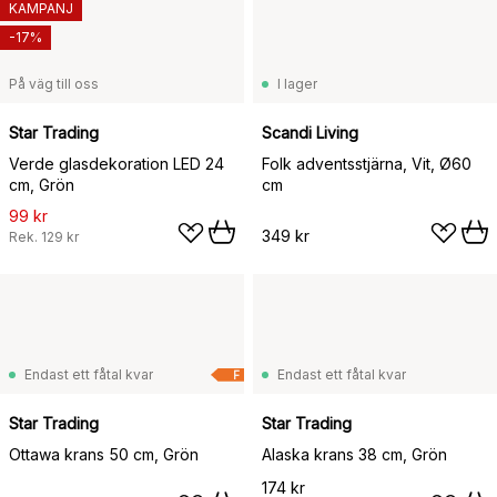
KAMPANJ
-17%
På väg till oss
I lager
Star Trading
Scandi Living
Verde glasdekoration LED 24
Folk adventsstjärna, Vit, Ø60
cm, Grön
cm
99 kr
349 kr
Rek.
129 kr
Endast ett fåtal kvar
Endast ett fåtal kvar
F
Star Trading
Star Trading
Ottawa krans 50 cm, Grön
Alaska krans 38 cm, Grön
174 kr