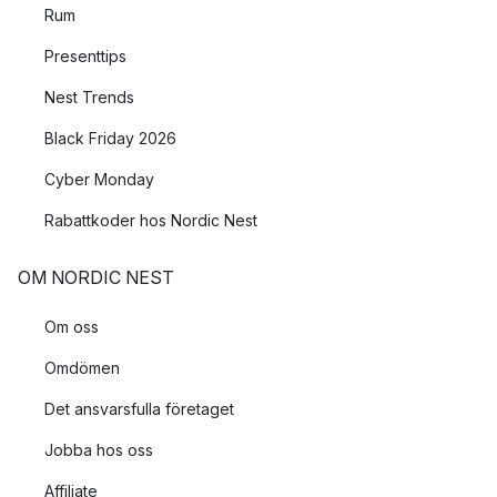
Rum
en mysig belysning, lägg den i en skål eller i en ljuslykta eller
placera den mitt på bordet och låt den vara en del av
Presenttips
juldukningen.
Nest Trends
Black Friday 2026
Cyber Monday
Rabattkoder hos Nordic Nest
OM NORDIC NEST
Om oss
Omdömen
Det ansvarsfulla företaget
Jobba hos oss
Affiliate