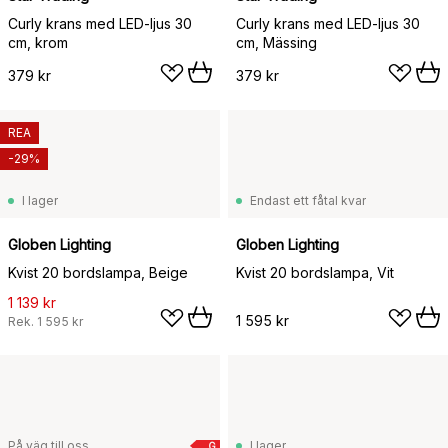
Curly krans med LED-ljus 30
Curly krans med LED-ljus 30
cm, krom
cm, Mässing
379 kr
379 kr
REA
-29%
I lager
Endast ett fåtal kvar
Globen Lighting
Globen Lighting
Kvist 20 bordslampa, Beige
Kvist 20 bordslampa, Vit
1 139 kr
1 595 kr
Rek.
1 595 kr
På väg till oss
I lager
G