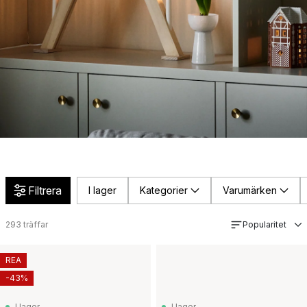
Filtrera
I lager
Kategorier
Varumärken
293
träffar
Popularitet
REA
-43%
I lager
I lager