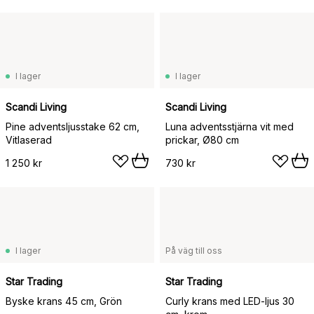
I lager
I lager
Scandi Living
Scandi Living
Pine adventsljusstake 62 cm,
Luna adventsstjärna vit med
Vitlaserad
prickar, Ø80 cm
1 250 kr
730 kr
I lager
På väg till oss
Star Trading
Star Trading
Byske krans 45 cm, Grön
Curly krans med LED-ljus 30