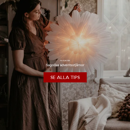
FAVORITER
Sagolika adventsstjärnor
SE ALLA TIPS