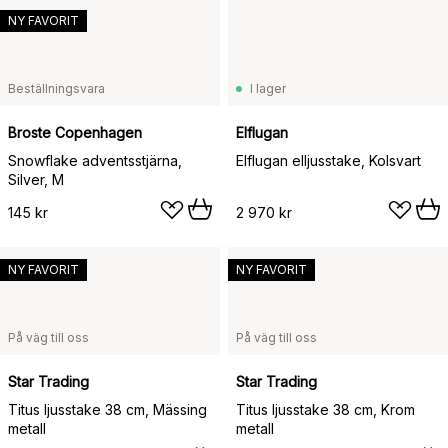
NY FAVORIT
Beställningsvara
I lager
Broste Copenhagen
Elflugan
Snowflake adventsstjärna,
Elflugan elljusstake, Kolsvart
Silver, M
145 kr
2 970 kr
NY FAVORIT
NY FAVORIT
På väg till oss
På väg till oss
Star Trading
Star Trading
Titus ljusstake 38 cm, Mässing
Titus ljusstake 38 cm, Krom
metall
metall