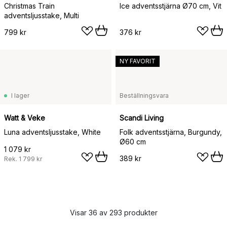
Christmas Train
Ice adventsstjärna Ø70 cm, Vit
adventsljusstake, Multi
799 kr
376 kr
NY FAVORIT
I lager
Beställningsvara
Watt & Veke
Scandi Living
Luna adventsljusstake, White
Folk adventsstjärna, Burgundy,
Ø60 cm
1 079 kr
389 kr
Rek.
1 799 kr
Visar 36 av 293 produkter