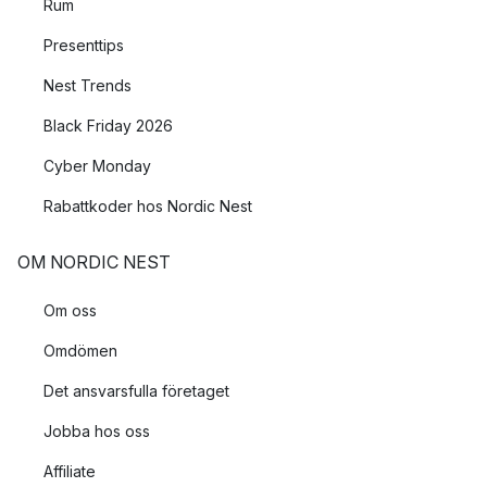
Rum
en mysig belysning, lägg den i en skål eller i en ljuslykta eller
placera den mitt på bordet och låt den vara en del av
Presenttips
juldukningen.
Nest Trends
Black Friday 2026
Cyber Monday
Rabattkoder hos Nordic Nest
OM NORDIC NEST
Om oss
Omdömen
Det ansvarsfulla företaget
Jobba hos oss
Affiliate