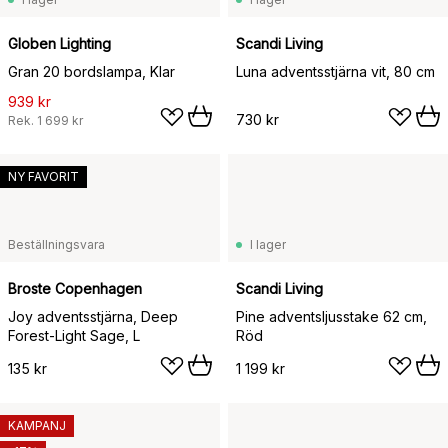
Globen Lighting
Scandi Living
Gran 20 bordslampa, Klar
Luna adventsstjärna vit, 80 cm
939 kr
730 kr
Rek.
1 699 kr
NY FAVORIT
Beställningsvara
I lager
Broste Copenhagen
Scandi Living
Joy adventsstjärna, Deep
Pine adventsljusstake 62 cm,
Forest-Light Sage, L
Röd
135 kr
1 199 kr
KAMPANJ