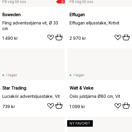
På väg till oss
På väg till oss
G
Bsweden
Elflugan
Fling adventsstjärna vit, Ø 33
Elflugan elljusstake, Kritvit
cm
1 490 kr
2 970 kr
I lager
I lager
Star Trading
Watt & Veke
Luciakör adventsljusstake, Vit
Oslo julstjärna Ø80 cm, Vit
739 kr
1 099 kr
NY FAVORIT