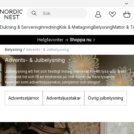
Dukning & Servering
Inredning
Kök & Matlagning
Belysning
Mattor & Te
Helgfavoriter →
Shoppa nu
Belysning
/
Advents- & Julbelysning
Advents- & Julbelysning
Julbelysning ett fint och festligt inslag i hemmet för att lysa upp årets
mörkaste tid och få en tindrande jul. Här finner du flera lysande
favoriter som adventsljusstakar, julstjärnor och slingor!
Adventsstjärnor
Adventsljusstakar
Övrig julbelysning