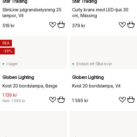
Star Trading
Star Trading
SlimLine julgransbelysning 25
Curly krans med LED-ljus 30
lampor, Vit
cm, Mässing
519 kr
379 kr
REA
-29%
I lager
Endast ett fåtal kvar
Globen Lighting
Globen Lighting
Kvist 20 bordslampa, Beige
Kvist 20 bordslampa, Vit
1 139 kr
1 595 kr
Rek.
1 595 kr