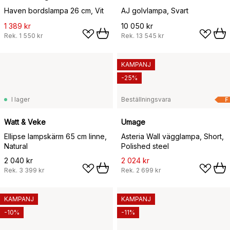
Haven bordslampa 26 cm, Vit
AJ golvlampa, Svart
1 389 kr
10 050 kr
Rek.
1 550 kr
Rek.
13 545 kr
KAMPANJ
-25%
I lager
Beställningsvara
F
Watt & Veke
Umage
Ellipse lampskärm 65 cm linne,
Asteria Wall vägglampa, Short,
Natural
Polished steel
2 040 kr
2 024 kr
Rek.
3 399 kr
Rek.
2 699 kr
KAMPANJ
KAMPANJ
-10%
-11%