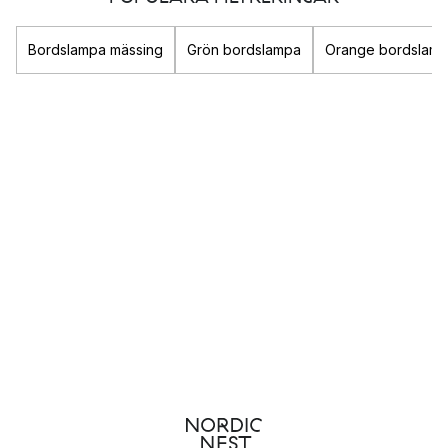
belysningen en viktig komponent i rummet som verkligen kan
förstärka din stil och bidra till att skapa den känsla du
Bordslampa mässing
Grön bordslampa
Orange bordslam
eftersträvar.
Oavsett om du är ute efter en
taklampa
till sovrummet i form av
en mysig
fjäderlampa
eller snygg
plafond
så finner du här
både dekorativ och praktisk belysning till ditt hem.
Populära belysnings-varumärken
Louis Poulsen
&Tradition
New Works
Gubi
Olika typer av belysning
Det finns tre olika sorters belysning som alla fyller olika
funktion i ett rum: