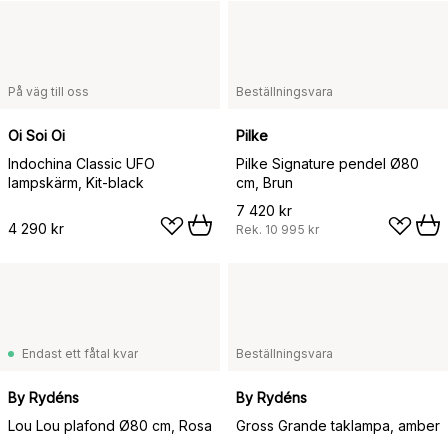
På väg till oss
Beställningsvara
Oi Soi Oi
Pilke
Indochina Classic UFO
Pilke Signature pendel Ø80
lampskärm, Kit-black
cm, Brun
7 420 kr
4 290 kr
Rek.
10 995 kr
Endast ett fåtal kvar
Beställningsvara
By Rydéns
By Rydéns
Lou Lou plafond Ø80 cm, Rosa
Gross Grande taklampa, amber