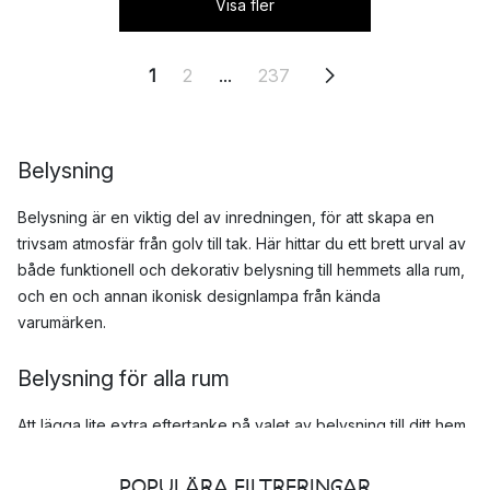
Visa fler
1
2
...
237
Belysning
Belysning är en viktig del av inredningen, för att skapa en
trivsam atmosfär från golv till tak. Här hittar du ett brett urval av
både funktionell och dekorativ belysning till hemmets alla rum,
och en och annan ikonisk designlampa från kända
varumärken.
Belysning för alla rum
Att lägga lite extra eftertanke på valet av belysning till ditt hem
kan ha stor betydelse för vilken stämning och uttryck som
rummet får. Förutom den praktiska funktionen så är
POPULÄRA FILTRERINGAR