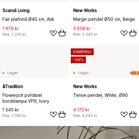
Scandi Living
New Works
Fair plafond Ø40 cm, Ask
Margin pendel Ø50 cm, Beige
1 979 kr
3 658 kr
Rek.
2 200 kr
Rek.
5 595 kr
KAMPANJ
-34%
I lager
I lager
F
&Tradition
New Works
Flowerpot portabel
Tense pendel, White, Ø90
bordslampa VP9, Ivory
1 545 kr
4 172 kr
Rek.
2 080 kr
Rek.
6 295 kr