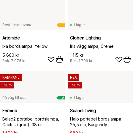
Beställningsvara
I lager
E
Artemide
Globen Lighting
Ixa bordslampa, Yellow
Iris vägglampa, Creme
5 660 kr
1 115 kr
Rek.
7 075 kr
Rek.
1 799 kr
KAMPANJ
REA
-20%
-50%
På väg till oss
I lager
A
Fermob
Scandi Living
Balad2 portabel bordslampa,
Halo portabel bordslampa
Cactus (grön), 38 cm
25,5 cm, Burgundy
1 592 kr
889 kr