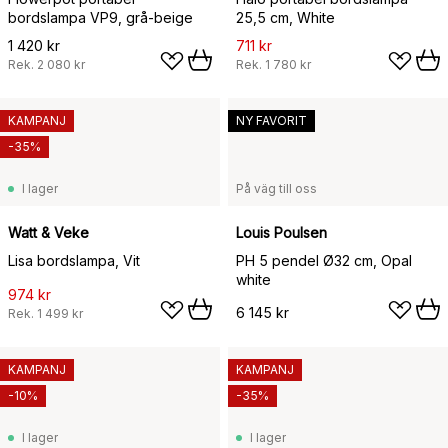
bordslampa VP9, grå-beige
25,5 cm, White
1 420 kr
711 kr
Rek.
2 080 kr
Rek.
1 780 kr
KAMPANJ
NY FAVORIT
-35%
I lager
På väg till oss
Watt & Veke
Louis Poulsen
Lisa bordslampa, Vit
PH 5 pendel Ø32 cm, Opal
white
974 kr
6 145 kr
Rek.
1 499 kr
KAMPANJ
KAMPANJ
-10%
-35%
I lager
I lager