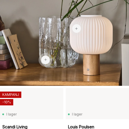
1 159 kr
2 700 kr
KAMPANJ
-10%
I lager
I lager
Scandi Living
Louis Poulsen