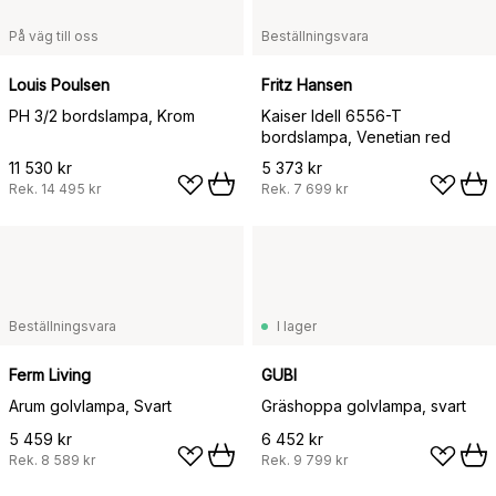
På väg till oss
Beställningsvara
Louis Poulsen
Fritz Hansen
PH 3/2 bordslampa, Krom
Kaiser Idell 6556-T
bordslampa, Venetian red
11 530 kr
5 373 kr
Rek.
14 495 kr
Rek.
7 699 kr
Beställningsvara
I lager
Ferm Living
GUBI
Arum golvlampa, Svart
Gräshoppa golvlampa, svart
5 459 kr
6 452 kr
Rek.
8 589 kr
Rek.
9 799 kr