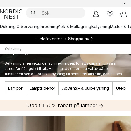
Dukning & Servering
Inredning
Kök & Matlagning
Belysning
Mattor & Te
Helgfavoriter →
Shoppa nu
Belysning
Belysning
Belysning är en viktig del av inredningen, för att skapa en trivsam
atmosfär från golv till tak. Här hittar du ett brett urval av både
funktionell och dekorativ belysning till hemmets alla rum, och en och
annan ikonisk designlampa från kända varumärken.
Lampor
Lamptillbehör
Advents- & Julbelysning
Utebely
Upp till 50% rabatt på lampor →