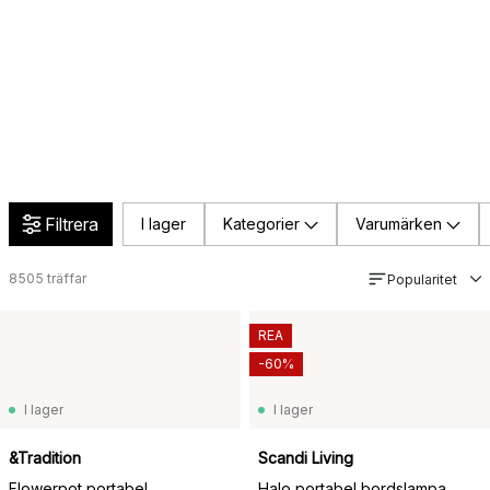
Filtrera
I lager
Kategorier
Varumärken
8505
träffar
Popularitet
REA
-60%
I lager
I lager
&Tradition
Scandi Living
Flowerpot portabel
Halo portabel bordslampa