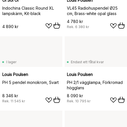
Oi Soi Oi
Louis Poulsen
Indochina Classic Round XL
VL45 Radiohuspendel Ø25
lampskärm, Kit-black
cm, Brass-white opal glass
4 780 kr
4 890 kr
Rek.
6 380 kr
I lager
Endast ett fåtal kvar
Louis Poulsen
Louis Poulsen
PH 5 pendel monokrom, Svart
PH 2/1 vägglampa, Förkromad
högglans
8 346 kr
8 090 kr
Rek.
11 545 kr
Rek.
10 795 kr