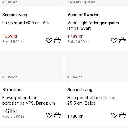
I lager
Beställningsvara
Scandi Living
Vrida of Sweden
Fair plafond Ø30 cm, Ask
Vrida Light förlängningsarm
lampa, Svart
1 659 kr
1 789 kr
Rek.
1 850 kr
Rek.
1 999 kr
I lager
I lager
&Tradition
Scandi Living
Flowerpot portabel
Halo portabel bordslampa
bordslampa VP9, Dark plum
25,5 cm, Beige
1 420 kr
1 780 kr
Rek.
2 080 kr