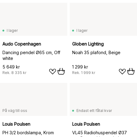
I lager
I lager
Audo Copenhagen
Globen Lighting
Dancing pendel Ø65 cm, Off
Noah 35 plafond, Beige
white
5 649 kr
1 299 kr
Rek.
8 335 kr
Rek.
1 999 kr
På väg till oss
Endast ett fåtal kvar
Louis Poulsen
Louis Poulsen
PH 3/2 bordslampa, Krom
VL45 Radiohuspendel Ø37