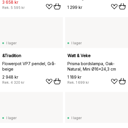
3 658 kr
1 299 kr
Rek.
5 595 kr
I lager
I lager
&Tradition
Watt & Veke
Flowerpot VP7 pendel, Grå-
Prisma bordslampa, Oak-
beige
Natural, Mini Ø16x24,3 cm
2 948 kr
1 189 kr
Rek.
4 320 kr
Rek.
1 699 kr
I lager
I lager