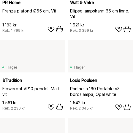
PR Home
Watt & Veke
Franza plafond Ø55 cm, Vit
Ellipse lampskärm 65 cm linne,
Vit
1 183 kr
1 921 kr
Rek.
1 799 kr
Rek.
3 399 kr
I lager
I lager
&Tradition
Louis Poulsen
Flowerpot VP10 pendel, Matt
Panthella 160 Portable v3
vit
bordslampa, Opal white
1 561 kr
1 542 kr
Rek.
2 230 kr
Rek.
2 345 kr