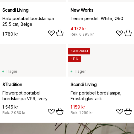
Scandi Living
New Works
Halo portabel bordslampa
Tense pendel, White, Ø90
25,5 cm, Beige
4 172 kr
1 780 kr
Rek.
6 295 kr
KAMPANJ
-11%
I lager
I lager
&Tradition
Scandi Living
Flowerpot portabel
Fair portabel bordslampa,
bordslampa VP9, Ivory
Frostat glas-ask
1 545 kr
1 159 kr
Rek.
2 080 kr
Rek.
1 299 kr