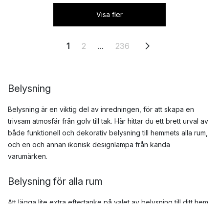
Visa fler
1
2
...
236
Belysning
Belysning är en viktig del av inredningen, för att skapa en
trivsam atmosfär från golv till tak. Här hittar du ett brett urval av
både funktionell och dekorativ belysning till hemmets alla rum,
och en och annan ikonisk designlampa från kända
varumärken.
Belysning för alla rum
Att lägga lite extra eftertanke på valet av belysning till ditt hem
kan ha stor betydelse för vilken stämning och uttryck som