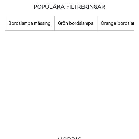
rummet får. Förutom den praktiska funktionen så är
POPULÄRA FILTRERINGAR
belysningen en viktig komponent i rummet som verkligen kan
förstärka din stil och bidra till att skapa den känsla du
Bordslampa mässing
Grön bordslampa
Orange bordslam
eftersträvar.
Oavsett om du är ute efter en
taklampa
till sovrummet i form av
en mysig
fjäderlampa
eller snygg
plafond
så finner du här
både dekorativ och praktisk belysning till ditt hem.
Populära belysnings-varumärken
Louis Poulsen
&Tradition
New Works
Gubi
Olika typer av belysning
Det finns tre olika sorters belysning som alla fyller olika