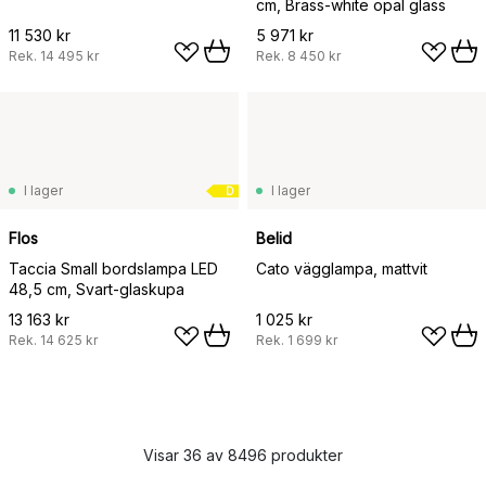
cm, Brass-white opal glass
11 530 kr
5 971 kr
Rek.
14 495 kr
Rek.
8 450 kr
I lager
I lager
D
Flos
Belid
Taccia Small bordslampa LED
Cato vägglampa, mattvit
48,5 cm, Svart-glaskupa
13 163 kr
1 025 kr
Rek.
14 625 kr
Rek.
1 699 kr
Visar 36 av 8496 produkter