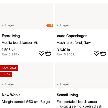
I lager
I lager
F
Ferm Living
Audo Copenhagen
Vuelta bordslampa, Vit
Hashira plafond, Raw
1 595 kr
3 649 kr
Rek.
2 339 kr
Rek.
5 345 kr
KAMPANJ
-35%
I lager
I lager
New Works
Scandi Living
Margin pendel Ø50 cm, Beige
Fair portabel bordslampa,
Frostat glas-mörkbetsad ask