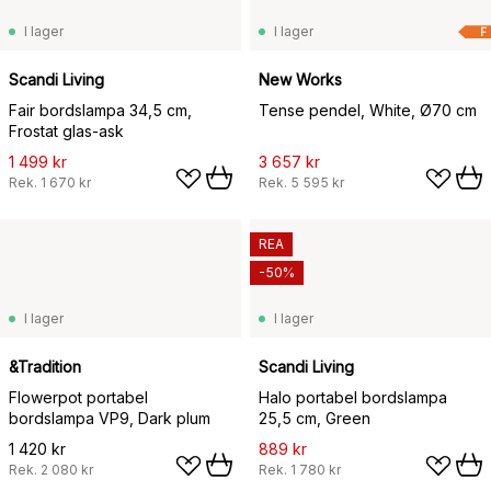
I lager
I lager
F
Scandi Living
New Works
Fair bordslampa 34,5 cm,
Tense pendel, White, Ø70 cm
Frostat glas-ask
1 499 kr
3 657 kr
Rek.
1 670 kr
Rek.
5 595 kr
REA
-50%
I lager
I lager
&Tradition
Scandi Living
Flowerpot portabel
Halo portabel bordslampa
bordslampa VP9, Dark plum
25,5 cm, Green
1 420 kr
889 kr
Rek.
2 080 kr
Rek.
1 780 kr