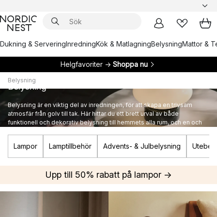
Dukning & Servering
Inredning
Kök & Matlagning
Belysning
Mattor & Te
Helgfavoriter →
Shoppa nu
Belysning
Belysning
Belysning är en viktig del av inredningen, för att skapa en trivsam
atmosfär från golv till tak. Här hittar du ett brett urval av både
funktionell och dekorativ belysning till hemmets alla rum, och en och
annan ikonisk designlampa från kända varumärken.
Lampor
Lamptillbehör
Advents- & Julbelysning
Utebely
Upp till 50% rabatt på lampor →