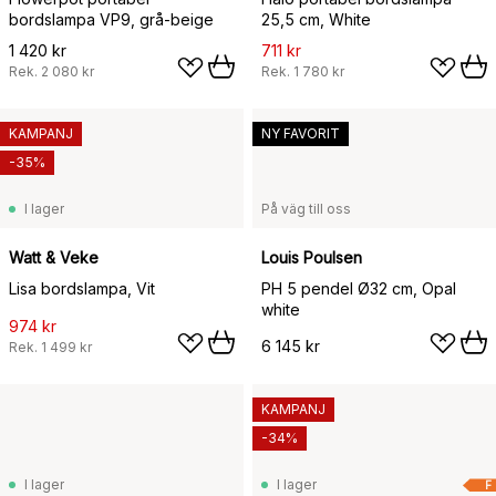
bordslampa VP9, grå-beige
25,5 cm, White
1 420 kr
711 kr
Rek.
2 080 kr
Rek.
1 780 kr
KAMPANJ
NY FAVORIT
-35%
I lager
På väg till oss
Watt & Veke
Louis Poulsen
Lisa bordslampa, Vit
PH 5 pendel Ø32 cm, Opal
white
974 kr
6 145 kr
Rek.
1 499 kr
KAMPANJ
-34%
I lager
I lager
F