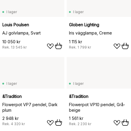
I lager
I lager
Louis Poulsen
Globen Lighting
AJ golvlampa, Svart
Iris vägglampa, Creme
10 050 kr
1 115 kr
Rek.
13 545 kr
Rek.
1 799 kr
I lager
I lager
&Tradition
&Tradition
Flowerpot VP7 pendel, Dark
Flowerpot VP10 pendel, Grå-
plum
beige
2 948 kr
1 561 kr
Rek.
4 320 kr
Rek.
2 230 kr