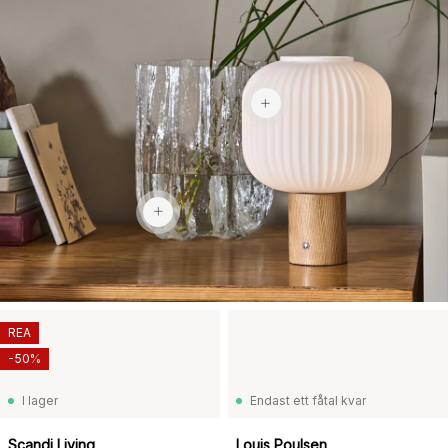
1 159 kr
2 969 kr
REA
-50%
I lager
Endast ett fåtal kvar
Scandi Living
Louis Poulsen