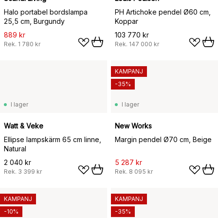
Halo portabel bordslampa
PH Artichoke pendel Ø60 cm,
25,5 cm, Burgundy
Koppar
889 kr
103 770 kr
Rek.
1 780 kr
Rek.
147 000 kr
KAMPANJ
-35%
I lager
I lager
Watt & Veke
New Works
Ellipse lampskärm 65 cm linne,
Margin pendel Ø70 cm, Beige
Natural
2 040 kr
5 287 kr
Rek.
3 399 kr
Rek.
8 095 kr
KAMPANJ
KAMPANJ
-10%
-35%