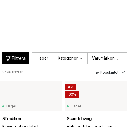
Filtrera
I lager
Kategorier
Varumärken
8496
träffar
Popularitet
REA
-60%
I lager
I lager
&Tradition
Scandi Living
Flowerpot portabel
Halo portabel bordslampa