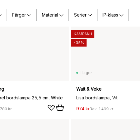
Färger
Material
Serier
IP-klass
KAMPANJ
-35%
I lager
ng
Watt & Veke
bel bordslampa 25,5 cm, White
Lisa bordslampa, Vit
974 kr
 780 kr
Rek.
1 499 kr