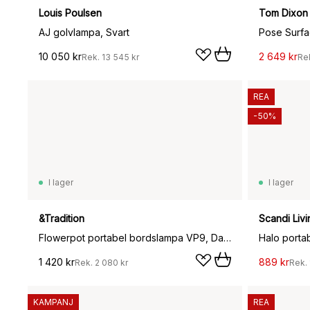
Louis Poulsen
Tom Dixon
AJ golvlampa, Svart
Pose Surfa
10 050 kr
2 649 kr
Rek.
13 545 kr
Re
REA
-50%
I lager
I lager
&Tradition
Scandi Livi
Flowerpot portabel bordslampa VP9, Dark plum
1 420 kr
889 kr
Rek.
2 080 kr
Rek.
KAMPANJ
REA