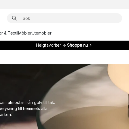
r & Textil
Möbler
Utemöbler
Helgfavoriter →
Shoppa nu
am atmosfär från golv till tak.
belysning till hemmets alla
ärken.