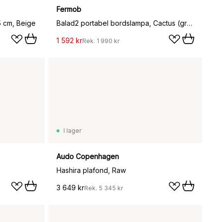
Fermob
5 cm, Beige
Balad2 portabel bordslampa, Cactus (grön), 38 cm
1 592 kr
Rek.
1 990 kr
I lager
Audo Copenhagen
Hashira plafond, Raw
3 649 kr
Rek.
5 345 kr