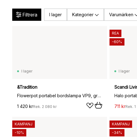
Filtrera
I lager
Kategorier
Varumärken
REA
-60%
I lager
I lager
&Tradition
Scandi Livi
Flowerpot portabel bordslampa VP9, grå-beige
Halo porta
1 420 kr
711 kr
Rek.
2 080 kr
Rek.
1
KAMPANJ
KAMPANJ
-10%
-34%