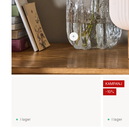
2 969 kr
KAMPANJ
-10%
I lager
I lager