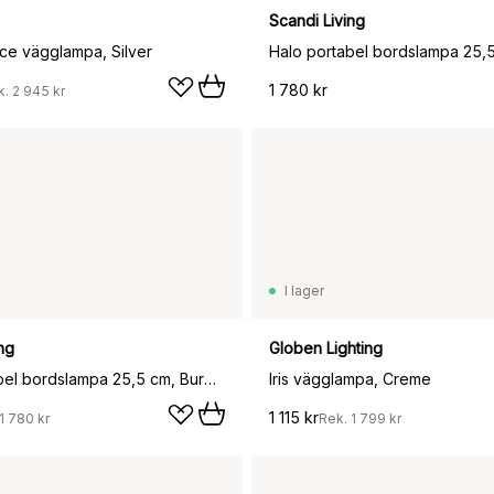
Scandi Living
ce vägglampa, Silver
Halo portabel bordslampa 25,
1 780 kr
k.
2 945 kr
I lager
ng
Globen Lighting
Halo portabel bordslampa 25,5 cm, Burgundy
Iris vägglampa, Creme
1 115 kr
1 780 kr
Rek.
1 799 kr