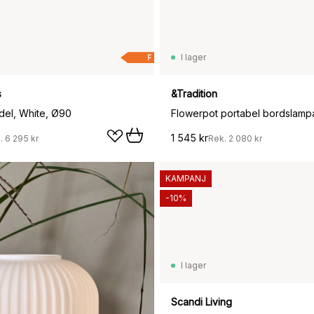
I lager
F
s
&Tradition
el, White, Ø90
1 545 kr
.
6 295 kr
Rek.
2 080 kr
KAMPANJ
-10%
I lager
1 159 kr
Scandi Living