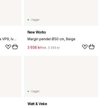
I lager
New Works
Flowerpot portabel bordslampa VP9, Ivory
Margin pendel Ø50 cm, Beige
3 658 kr
Rek.
5 595 kr
I lager
Watt & Veke