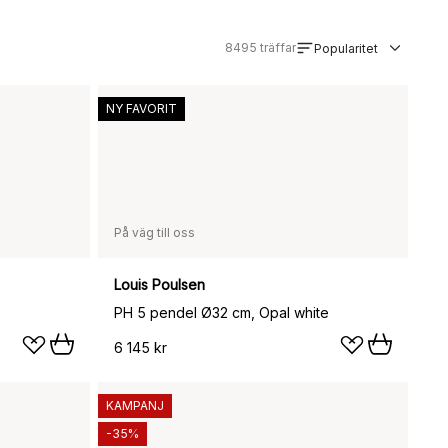
8495
träffar
Popularitet
NY FAVORIT
På väg till oss
Louis Poulsen
PH 5 pendel Ø32 cm, Opal white
6 145 kr
KAMPANJ
-35%