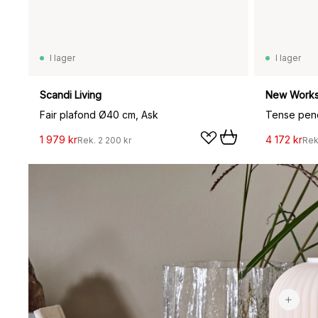
I lager
I lager
Scandi Living
New Work
Fair plafond Ø40 cm, Ask
Tense pend
1 979 kr
4 172 kr
Rek.
2 200 kr
Rek