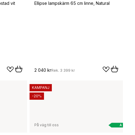
stad vit
Ellipse lampskärm 65 cm linne, Natural
2 040 kr
Rek.
3 399 kr
KAMPANJ
-20%
På väg till oss
A