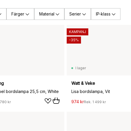
Färger
Material
Serier
IP-klass
KAMPANJ
-35%
I lager
ng
Watt & Veke
bel bordslampa 25,5 cm, White
Lisa bordslampa, Vit
974 kr
 780 kr
Rek.
1 499 kr