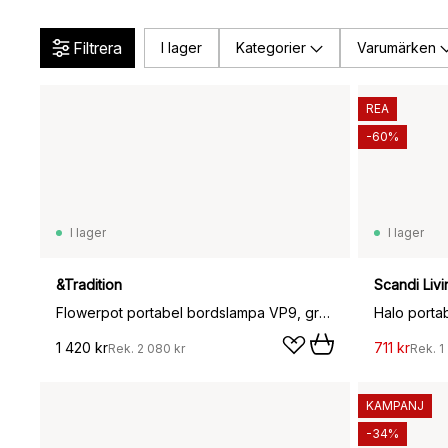
Filtrera
I lager
Kategorier
Varumärken
REA
-60%
I lager
I lager
&Tradition
Scandi Livi
Flowerpot portabel bordslampa VP9, grå-beige
Halo porta
1 420 kr
711 kr
Rek.
2 080 kr
Rek.
1
KAMPANJ
-34%