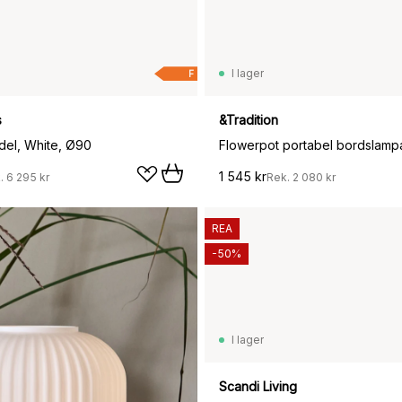
I lager
F
s
&Tradition
el, White, Ø90
1 545 kr
.
6 295 kr
Rek.
2 080 kr
REA
-50%
I lager
1 159 kr
Scandi Living