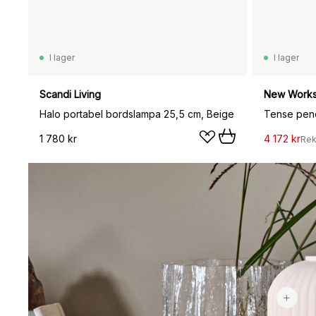
I lager
I lager
Scandi Living
New Work
Halo portabel bordslampa 25,5 cm, Beige
Tense pend
1 780 kr
4 172 kr
Rek