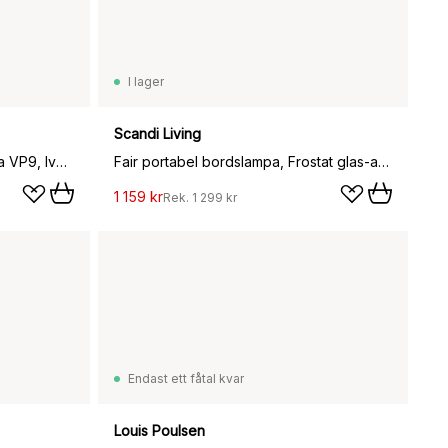
I lager
Scandi Living
Flowerpot portabel bordslampa VP9, Ivory
Fair portabel bordslampa, Frostat glas-ask
1 159 kr
Rek.
1 299 kr
Endast ett fåtal kvar
Louis Poulsen