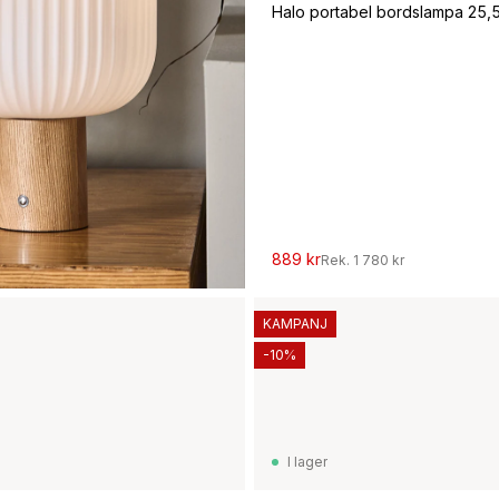
889 kr
Rek.
1 780 kr
KAMPANJ
-10%
I lager