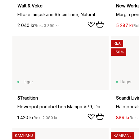
Watt & Veke
New Work
Ellipse lampskärm 65 cm linne, Natural
Margin pen
2 040 kr
5 287 kr
Rek.
3 399 kr
Re
REA
-50%
I lager
I lager
&Tradition
Scandi Livi
Flowerpot portabel bordslampa VP9, Dark plum
Halo porta
1 420 kr
889 kr
Rek.
2 080 kr
Rek.
KAMPANJ
KAMPANJ