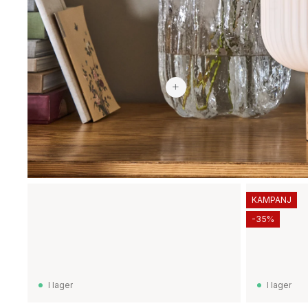
2 969 kr
KAMPANJ
-35%
I lager
I lager