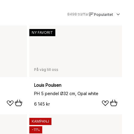
8498
träffar
Popularitet
NY FAVORIT
På väg till oss
Louis Poulsen
PH 5 pendel Ø32 cm, Opal white
6 145 kr
KAMPANJ
-11%