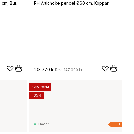
Halo portabel bordslampa 25,5 cm, Burgundy
PH Artichoke pendel Ø60 cm, Koppar
103 770 kr
Rek.
147 000 kr
KAMPANJ
-35%
I lager
F