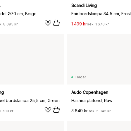
s
Scandi Living
del Ø70 cm, Beige
Fair bordslampa 34,5 cm, Frost
1 499 kr
k.
8 095 kr
Rek.
1 670 kr
I lager
ng
Audo Copenhagen
bel bordslampa 25,5 cm, Green
Hashira plafond, Raw
3 649 kr
1 780 kr
Rek.
5 345 kr