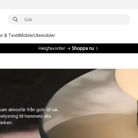
r & Textil
Möbler
Utemöbler
Helgfavoriter →
Shoppa nu
am atmosfär från golv till tak.
belysning till hemmets alla
ärken.