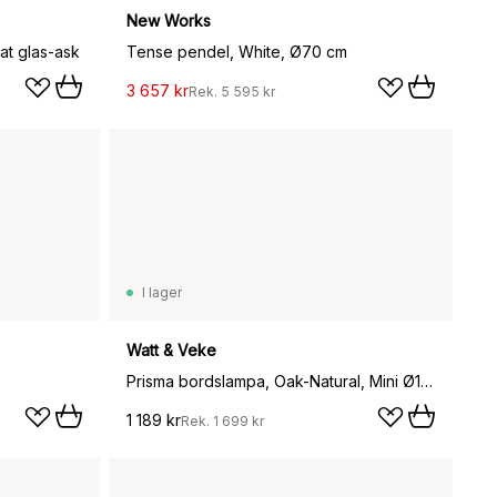
New Works
at glas-ask
Tense pendel, White, Ø70 cm
3 657 kr
Rek.
5 595 kr
I lager
Watt & Veke
Prisma bordslampa, Oak-Natural, Mini Ø16x24,3 cm
1 189 kr
Rek.
1 699 kr