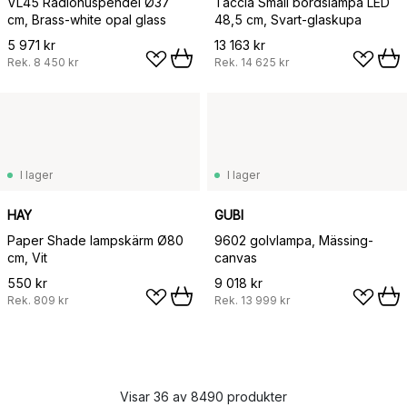
VL45 Radiohuspendel Ø37
Taccia Small bordslampa LED
cm, Brass-white opal glass
48,5 cm, Svart-glaskupa
5 971 kr
13 163 kr
Rek.
8 450 kr
Rek.
14 625 kr
I lager
I lager
HAY
GUBI
Paper Shade lampskärm Ø80
9602 golvlampa, Mässing-
cm, Vit
canvas
550 kr
9 018 kr
Rek.
809 kr
Rek.
13 999 kr
Visar 36 av 8490 produkter