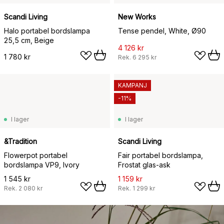
Scandi Living
New Works
Halo portabel bordslampa
Tense pendel, White, Ø90
25,5 cm, Beige
4 126 kr
1 780 kr
Rek.
6 295 kr
KAMPANJ
-11%
I lager
I lager
&Tradition
Scandi Living
Flowerpot portabel
Fair portabel bordslampa,
bordslampa VP9, Ivory
Frostat glas-ask
1 545 kr
1 159 kr
Rek.
2 080 kr
Rek.
1 299 kr