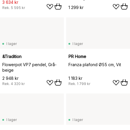
3 634 kr
1 299 kr
Rek.
5 595 kr
I lager
I lager
&Tradition
PR Home
Flowerpot VP7 pendel, Grå-
Franza plafond Ø55 cm, Vit
beige
2 948 kr
1 183 kr
Rek.
4 320 kr
Rek.
1 799 kr
I lager
I lager