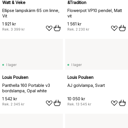
Watt & Veke
&Tradition
Ellipse lampskärm 65 cm linne,
Flowerpot VP10 pendel, Matt
Vit
vit
1 921 kr
1 561 kr
Rek.
3 399 kr
Rek.
2 230 kr
I lager
I lager
Louis Poulsen
Louis Poulsen
Panthella 160 Portable v3
AJ golvlampa, Svart
bordslampa, Opal white
1 542 kr
10 050 kr
Rek.
2 345 kr
Rek.
13 545 kr