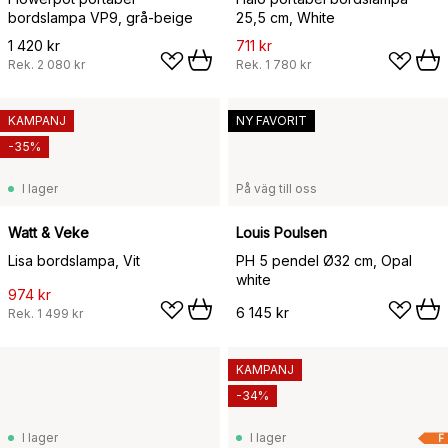
bordslampa VP9, grå-beige
25,5 cm, White
1 420 kr
711 kr
Rek.
2 080 kr
Rek.
1 780 kr
KAMPANJ
NY FAVORIT
-35%
I lager
På väg till oss
Watt & Veke
Louis Poulsen
Lisa bordslampa, Vit
PH 5 pendel Ø32 cm, Opal
white
974 kr
6 145 kr
Rek.
1 499 kr
KAMPANJ
-34%
I lager
I lager
F