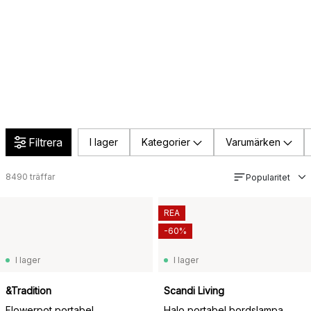
Filtrera
I lager
Kategorier
Varumärken
8490
träffar
Popularitet
REA
-60%
I lager
I lager
&Tradition
Scandi Living
Flowerpot portabel
Halo portabel bordslampa