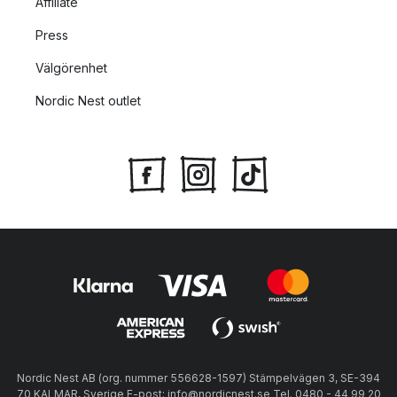
Affiliate
Press
Välgörenhet
Nordic Nest outlet
Nordic Nest AB (org. nummer 556628-1597) Stämpelvägen 3, SE-394
70 KALMAR, Sverige E-post: info@nordicnest.se Tel. 0480 - 44 99 20