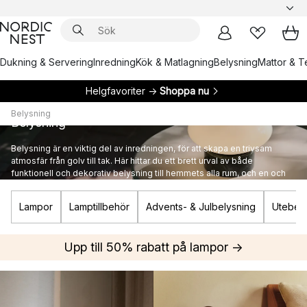
Dukning & Servering
Inredning
Kök & Matlagning
Belysning
Mattor & Te
Helgfavoriter →
Shoppa nu
Belysning
Belysning
Belysning är en viktig del av inredningen, för att skapa en trivsam
atmosfär från golv till tak. Här hittar du ett brett urval av både
funktionell och dekorativ belysning till hemmets alla rum, och en och
annan ikonisk designlampa från kända varumärken.
Lampor
Lamptillbehör
Advents- & Julbelysning
Utebely
Upp till 50% rabatt på lampor →