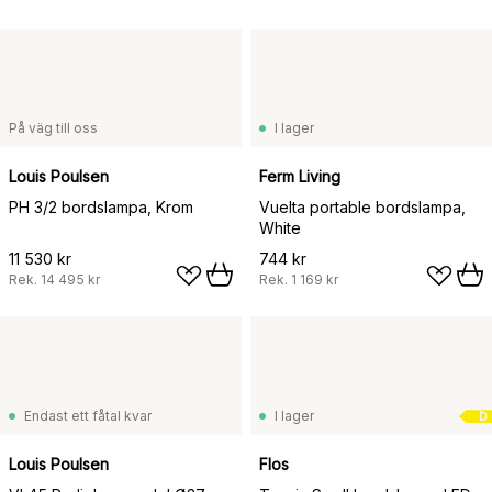
På väg till oss
I lager
Louis Poulsen
Ferm Living
PH 3/2 bordslampa, Krom
Vuelta portable bordslampa,
White
11 530 kr
744 kr
Rek.
14 495 kr
Rek.
1 169 kr
Endast ett fåtal kvar
I lager
D
Louis Poulsen
Flos