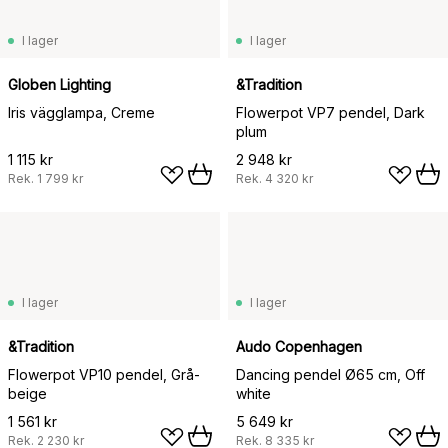
I lager
I lager
Globen Lighting
&Tradition
Iris vägglampa, Creme
Flowerpot VP7 pendel, Dark
plum
1 115 kr
2 948 kr
Rek.
1 799 kr
Rek.
4 320 kr
I lager
I lager
&Tradition
Audo Copenhagen
Flowerpot VP10 pendel, Grå-
Dancing pendel Ø65 cm, Off
beige
white
1 561 kr
5 649 kr
Rek.
2 230 kr
Rek.
8 335 kr