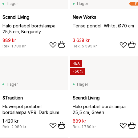
I lager
I lager
F
Scandi Living
New Works
Halo portabel bordslampa
Tense pendel, White, Ø70 cm
25,5 cm, Burgundy
889 kr
3 638 kr
Rek.
1 780 kr
Rek.
5 595 kr
REA
-50%
I lager
I lager
&Tradition
Scandi Living
Flowerpot portabel
Halo portabel bordslampa
bordslampa VP9, Dark plum
25,5 cm, Green
1 420 kr
889 kr
Rek.
2 080 kr
Rek.
1 780 kr