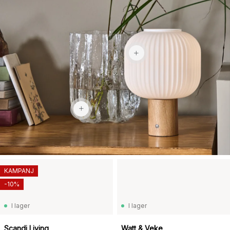
1 159 kr
2 969 kr
KAMPANJ
-10%
I lager
I lager
Scandi Living
Watt & Veke