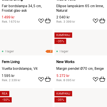
Fair bordslampa 34,5 cm,
Ellipse lampskärm 65 cm linne,
Frostat glas-ask
Natural
1 499 kr
2 040 kr
Rek.
1 670 kr
Rek.
3 399 kr
KAMPANJ
-35%
I lager
I lager
F
Ferm Living
New Works
Vuelta bordslampa, Vit
Margin pendel Ø70 cm, Beige
1 595 kr
5 272 kr
Rek.
2 339 kr
Rek.
8 095 kr
REA
KAMPANJ
-50%
-35%