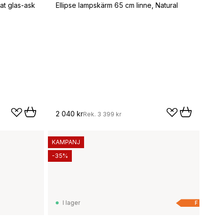
at glas-ask
Ellipse lampskärm 65 cm linne, Natural
2 040 kr
Rek.
3 399 kr
KAMPANJ
-35%
I lager
F