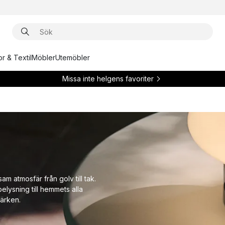
r & Textil
Möbler
Utemöbler
Missa inte helgens favoriter
am atmosfär från golv till tak.
belysning till hemmets alla
ärken.