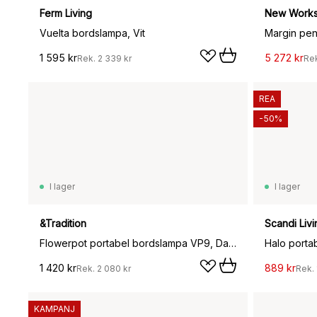
Ferm Living
New Work
Vuelta bordslampa, Vit
Margin pen
1 595 kr
5 272 kr
Rek.
2 339 kr
Re
REA
-50%
I lager
I lager
&Tradition
Scandi Livi
Flowerpot portabel bordslampa VP9, Dark plum
Halo porta
1 420 kr
889 kr
Rek.
2 080 kr
Rek.
KAMPANJ