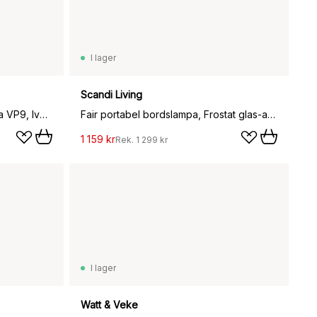
I lager
Scandi Living
Flowerpot portabel bordslampa VP9, Ivory
Fair portabel bordslampa, Frostat glas-ask
1 159 kr
Rek.
1 299 kr
I lager
Watt & Veke