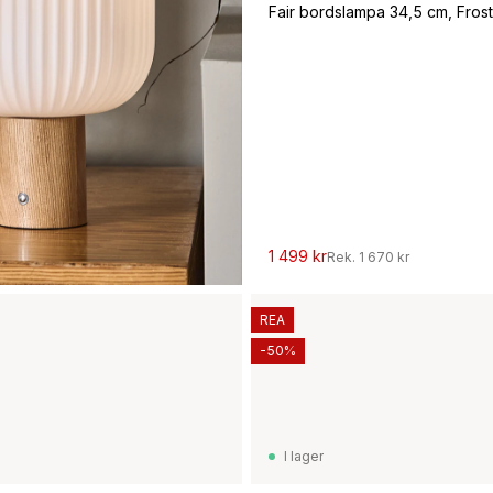
Fair bordslampa 34,5 cm, Frost
1 499 kr
Rek.
1 670 kr
REA
-50%
I lager