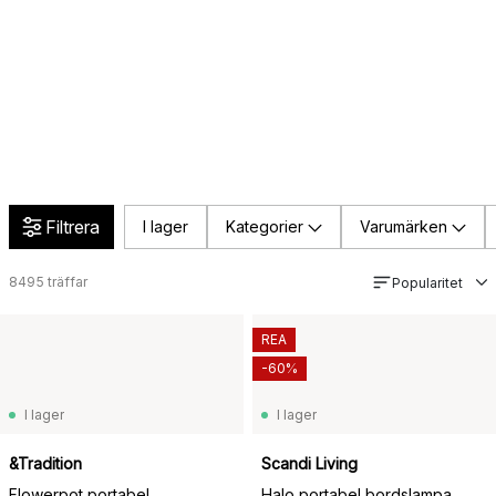
Filtrera
I lager
Kategorier
Varumärken
8495
träffar
Popularitet
REA
-60%
I lager
I lager
&Tradition
Scandi Living
Flowerpot portabel
Halo portabel bordslampa