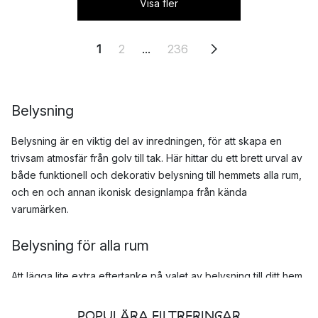
Visa fler
1
2
...
236
Belysning
Belysning är en viktig del av inredningen, för att skapa en
trivsam atmosfär från golv till tak. Här hittar du ett brett urval av
både funktionell och dekorativ belysning till hemmets alla rum,
och en och annan ikonisk designlampa från kända
varumärken.
Belysning för alla rum
Att lägga lite extra eftertanke på valet av belysning till ditt hem
kan ha stor betydelse för vilken stämning och uttryck som
rummet får. Förutom den praktiska funktionen så är
POPULÄRA FILTRERINGAR