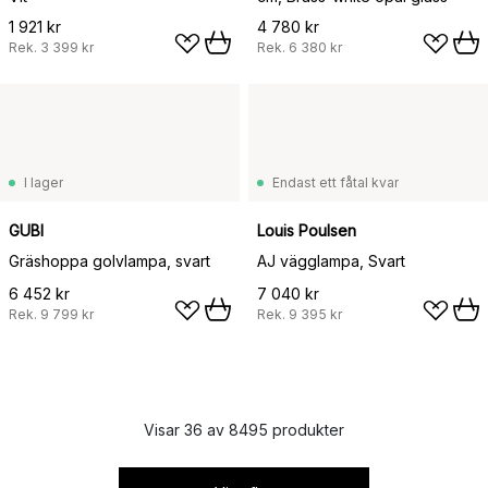
1 921 kr
4 780 kr
Rek.
3 399 kr
Rek.
6 380 kr
I lager
Endast ett fåtal kvar
GUBI
Louis Poulsen
Gräshoppa golvlampa, svart
AJ vägglampa, Svart
6 452 kr
7 040 kr
Rek.
9 799 kr
Rek.
9 395 kr
Visar 36 av 8495 produkter