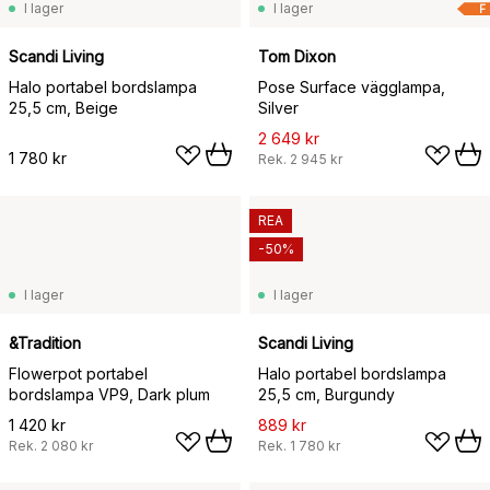
I lager
I lager
F
Scandi Living
Tom Dixon
Halo portabel bordslampa
Pose Surface vägglampa,
25,5 cm, Beige
Silver
2 649 kr
1 780 kr
Rek.
2 945 kr
REA
-50%
I lager
I lager
&Tradition
Scandi Living
Flowerpot portabel
Halo portabel bordslampa
bordslampa VP9, Dark plum
25,5 cm, Burgundy
1 420 kr
889 kr
Rek.
2 080 kr
Rek.
1 780 kr