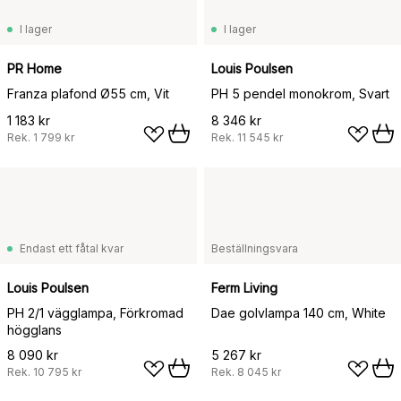
I lager
I lager
PR Home
Louis Poulsen
Franza plafond Ø55 cm, Vit
PH 5 pendel monokrom, Svart
1 183 kr
8 346 kr
Rek.
1 799 kr
Rek.
11 545 kr
Endast ett fåtal kvar
Beställningsvara
Louis Poulsen
Ferm Living
PH 2/1 vägglampa, Förkromad
Dae golvlampa 140 cm, White
högglans
8 090 kr
5 267 kr
Rek.
10 795 kr
Rek.
8 045 kr