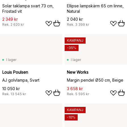
Solar taklampa svart 73 cm,
Ellipse lampskärm 65 cm linne,
Frostad vit
Natural
2 349 kr
2 040 kr
Rek.
2 620 kr
Rek.
3 399 kr
KAMPANJ
-35%
I lager
I lager
Louis Poulsen
New Works
AJ golvlampa, Svart
Margin pendel Ø50 cm, Beige
10 050 kr
3 658 kr
Rek.
13 545 kr
Rek.
5 595 kr
KAMPANJ
-10%