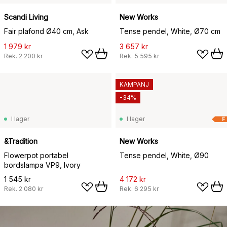
Scandi Living
New Works
Fair plafond Ø40 cm, Ask
Tense pendel, White, Ø70 cm
1 979 kr
3 657 kr
Rek.
2 200 kr
Rek.
5 595 kr
KAMPANJ
-34%
I lager
I lager
F
&Tradition
New Works
Flowerpot portabel
Tense pendel, White, Ø90
bordslampa VP9, Ivory
1 545 kr
4 172 kr
Rek.
2 080 kr
Rek.
6 295 kr