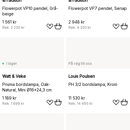
&Tradition
&Tradition
Flowerpot VP10 pendel, Grå-
Flowerpot VP7 pendel, Senap
beige
1 561 kr
2 948 kr
Rek.
2 230 kr
Rek.
4 320 kr
I lager
På väg till oss
Watt & Veke
Louis Poulsen
Prisma bordslampa, Oak-
PH 3/2 bordslampa, Krom
Natural, Mini Ø16x24,3 cm
1 189 kr
11 530 kr
Rek.
1 699 kr
Rek.
14 495 kr