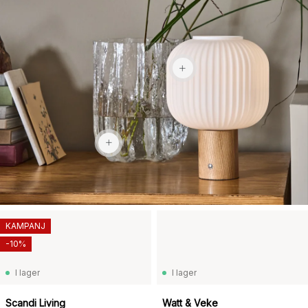
1 159 kr
2 969 kr
KAMPANJ
-10%
I lager
I lager
Scandi Living
Watt & Veke