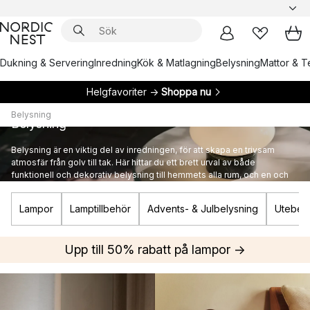
Dukning & Servering
Inredning
Kök & Matlagning
Belysning
Mattor & Te
Helgfavoriter →
Shoppa nu
Belysning
Belysning
Belysning är en viktig del av inredningen, för att skapa en trivsam
atmosfär från golv till tak. Här hittar du ett brett urval av både
funktionell och dekorativ belysning till hemmets alla rum, och en och
annan ikonisk designlampa från kända varumärken.
Lampor
Lamptillbehör
Advents- & Julbelysning
Utebely
Upp till 50% rabatt på lampor →