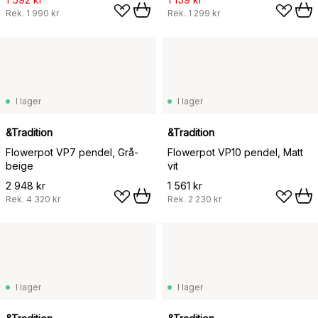
Rek.
1 990 kr
Rek.
1 299 kr
I lager
I lager
&Tradition
&Tradition
Flowerpot VP7 pendel, Grå-
Flowerpot VP10 pendel, Matt
beige
vit
2 948 kr
1 561 kr
Rek.
4 320 kr
Rek.
2 230 kr
I lager
I lager