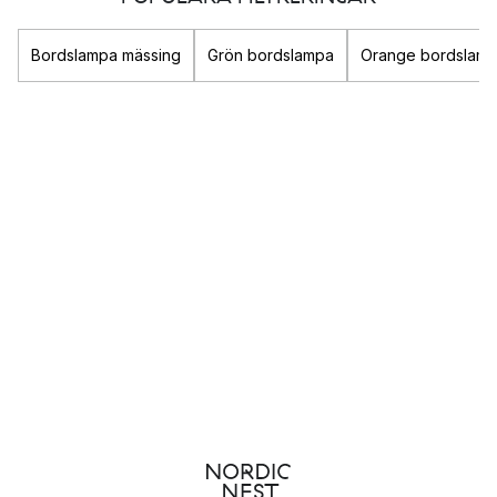
belysningen en viktig komponent i rummet som verkligen kan
förstärka din stil och bidra till att skapa den känsla du
Bordslampa mässing
Grön bordslampa
Orange bordslam
eftersträvar.
Oavsett om du är ute efter en
taklampa
till sovrummet i form av
en mysig
fjäderlampa
eller snygg
plafond
så finner du här
både dekorativ och praktisk belysning till ditt hem.
Populära belysnings-varumärken
Louis Poulsen
&Tradition
New Works
Gubi
Olika typer av belysning
Det finns tre olika sorters belysning som alla fyller olika
funktion i ett rum: