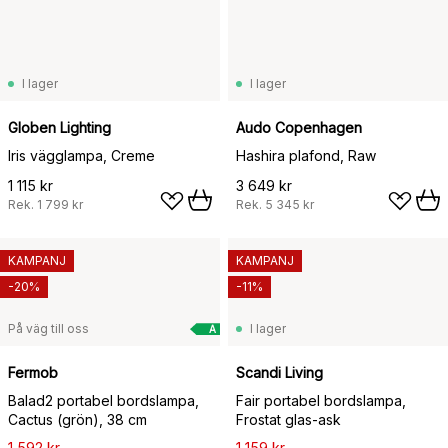
I lager
I lager
Globen Lighting
Audo Copenhagen
Iris vägglampa, Creme
Hashira plafond, Raw
1 115 kr
3 649 kr
Rek.
1 799 kr
Rek.
5 345 kr
KAMPANJ
KAMPANJ
-20%
-11%
På väg till oss
I lager
A
Fermob
Scandi Living
Balad2 portabel bordslampa,
Fair portabel bordslampa,
Cactus (grön), 38 cm
Frostat glas-ask
1 592 kr
1 159 kr