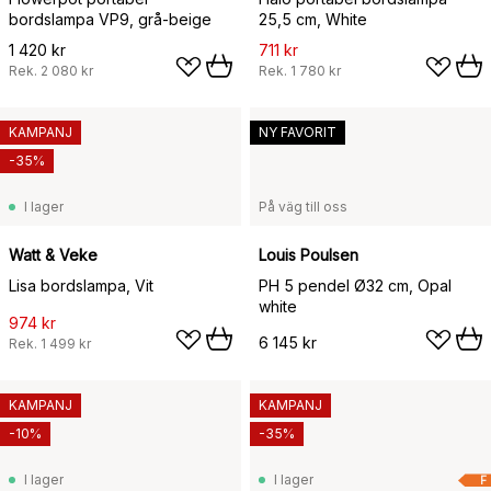
bordslampa VP9, grå-beige
25,5 cm, White
1 420 kr
711 kr
Rek.
2 080 kr
Rek.
1 780 kr
KAMPANJ
NY FAVORIT
-35%
I lager
På väg till oss
Watt & Veke
Louis Poulsen
Lisa bordslampa, Vit
PH 5 pendel Ø32 cm, Opal
white
974 kr
6 145 kr
Rek.
1 499 kr
KAMPANJ
KAMPANJ
-10%
-35%
I lager
I lager
F