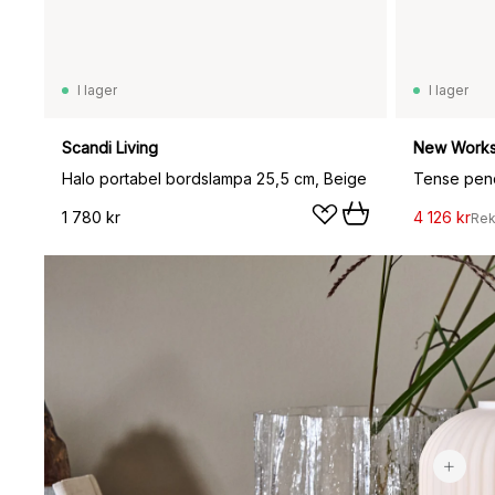
I lager
I lager
Scandi Living
New Work
Halo portabel bordslampa 25,5 cm, Beige
Tense pend
1 780 kr
4 126 kr
Rek