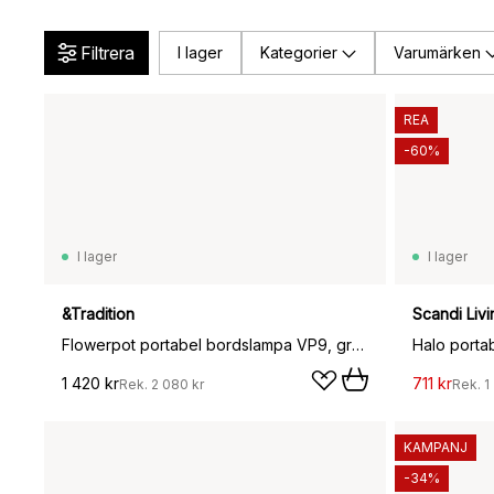
Filtrera
I lager
Kategorier
Varumärken
REA
-60%
I lager
I lager
&Tradition
Scandi Livi
Flowerpot portabel bordslampa VP9, grå-beige
Halo porta
1 420 kr
711 kr
Rek.
2 080 kr
Rek.
1
KAMPANJ
-34%