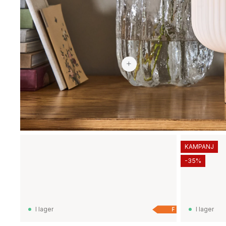
2 969 kr
KAMPANJ
-35%
I lager
I lager
F