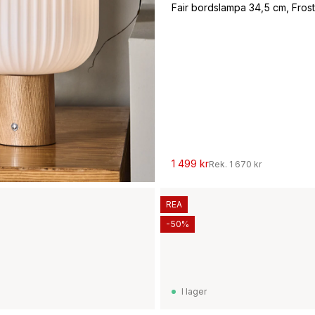
Fair bordslampa 34,5 cm, Frost
1 499 kr
Rek.
1 670 kr
REA
-50%
I lager