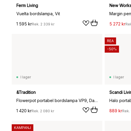
Ferm Living
New Work
Vuelta bordslampa, Vit
Margin pen
1 595 kr
5 272 kr
Rek.
2 339 kr
Re
REA
-50%
I lager
I lager
&Tradition
Scandi Livi
Flowerpot portabel bordslampa VP9, Dark plum
Halo porta
1 420 kr
889 kr
Rek.
2 080 kr
Rek.
KAMPANJ