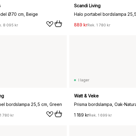
s
Scandi Living
del Ø70 cm, Beige
889 kr
k.
8 095 kr
Rek.
1 780 kr
I lager
ng
Watt & Veke
bel bordslampa 25,5 cm, Green
1 189 kr
1 780 kr
Rek.
1 699 kr