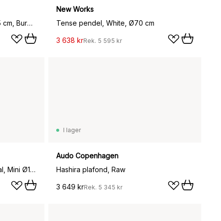
New Works
Halo portabel bordslampa 25,5 cm, Burgundy
Tense pendel, White, Ø70 cm
3 638 kr
Rek.
5 595 kr
I lager
Audo Copenhagen
Prisma bordslampa, Oak-Natural, Mini Ø16x24,3 cm
Hashira plafond, Raw
3 649 kr
Rek.
5 345 kr