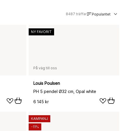
8487
träffar
Popularitet
NY FAVORIT
På väg till oss
Louis Poulsen
PH 5 pendel Ø32 cm, Opal white
6 145 kr
KAMPANJ
-11%