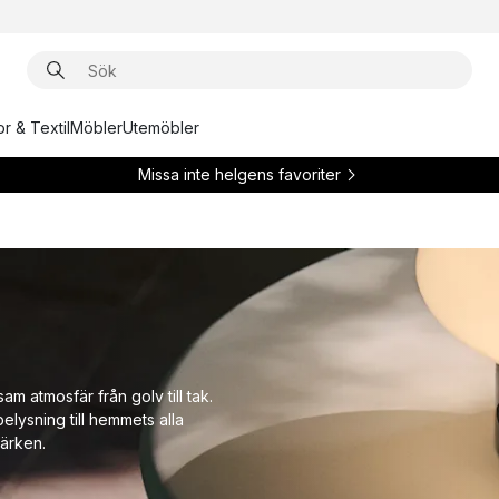
r & Textil
Möbler
Utemöbler
Missa inte helgens favoriter
am atmosfär från golv till tak.
belysning till hemmets alla
ärken.