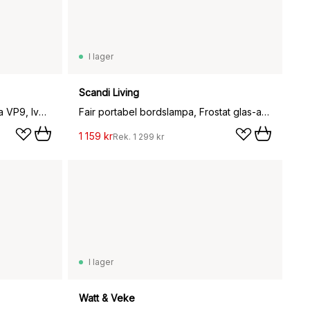
I lager
Scandi Living
Flowerpot portabel bordslampa VP9, Ivory
Fair portabel bordslampa, Frostat glas-ask
1 159 kr
Rek.
1 299 kr
I lager
Watt & Veke