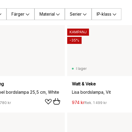
Färger
Material
Serier
IP-klass
KAMPANJ
-35%
I lager
ng
Watt & Veke
bel bordslampa 25,5 cm, White
Lisa bordslampa, Vit
974 kr
 780 kr
Rek.
1 499 kr