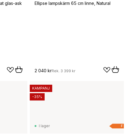
at glas-ask
Ellipse lampskärm 65 cm linne, Natural
2 040 kr
Rek.
3 399 kr
KAMPANJ
-35%
I lager
F