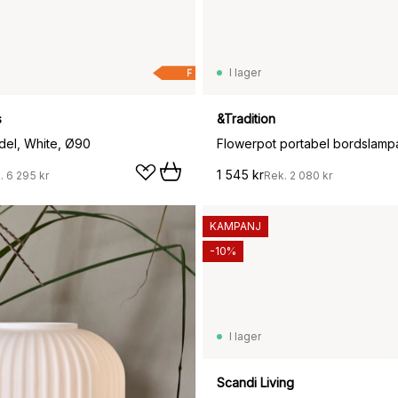
I lager
F
s
&Tradition
el, White, Ø90
1 545 kr
.
6 295 kr
Rek.
2 080 kr
KAMPANJ
-10%
I lager
1 159 kr
Scandi Living