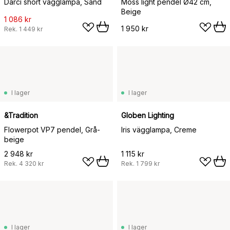
Darci short vägglampa, Sand
Moss light pendel Ø42 cm,
Beige
1 086 kr
1 950 kr
Rek.
1 449 kr
I lager
I lager
&Tradition
Globen Lighting
Flowerpot VP7 pendel, Grå-
Iris vägglampa, Creme
beige
2 948 kr
1 115 kr
Rek.
4 320 kr
Rek.
1 799 kr
I lager
I lager