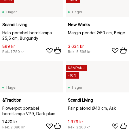
I lager
I lager
Scandi Living
New Works
Halo portabel bordslampa
Margin pendel Ø50 cm, Beige
25,5 cm, Burgundy
889 kr
3 634 kr
Rek.
1 780 kr
Rek.
5 595 kr
KAMPANJ
-10%
I lager
I lager
&Tradition
Scandi Living
Flowerpot portabel
Fair plafond Ø40 cm, Ask
bordslampa VP9, Dark plum
1 420 kr
1 979 kr
Rek.
2 080 kr
Rek.
2 200 kr