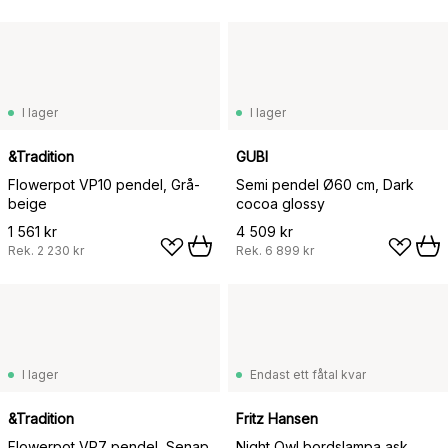
I lager
I lager
&Tradition
GUBI
Flowerpot VP10 pendel, Grå-
Semi pendel Ø60 cm, Dark
beige
cocoa glossy
1 561 kr
4 509 kr
Rek.
2 230 kr
Rek.
6 899 kr
I lager
Endast ett fåtal kvar
&Tradition
Fritz Hansen
Flowerpot VP7 pendel, Senap
Night Owl bordslampa ask,