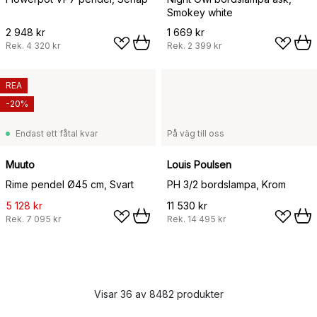
Smokey white
2 948 kr
1 669 kr
Rek.
4 320 kr
Rek.
2 399 kr
REA
-20%
Endast ett fåtal kvar
På väg till oss
Muuto
Louis Poulsen
Rime pendel Ø45 cm, Svart
PH 3/2 bordslampa, Krom
5 128 kr
11 530 kr
Rek.
7 095 kr
Rek.
14 495 kr
Visar 36 av 8482 produkter