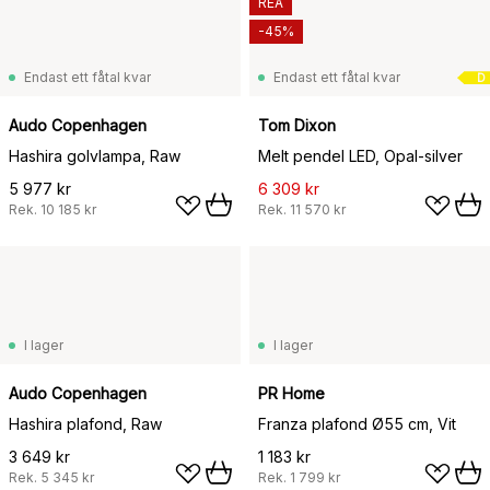
REA
-45%
Endast ett fåtal kvar
Endast ett fåtal kvar
D
Audo Copenhagen
Tom Dixon
Hashira golvlampa, Raw
Melt pendel LED, Opal-silver
5 977 kr
6 309 kr
Rek.
10 185 kr
Rek.
11 570 kr
I lager
I lager
Audo Copenhagen
PR Home
Hashira plafond, Raw
Franza plafond Ø55 cm, Vit
3 649 kr
1 183 kr
Rek.
5 345 kr
Rek.
1 799 kr