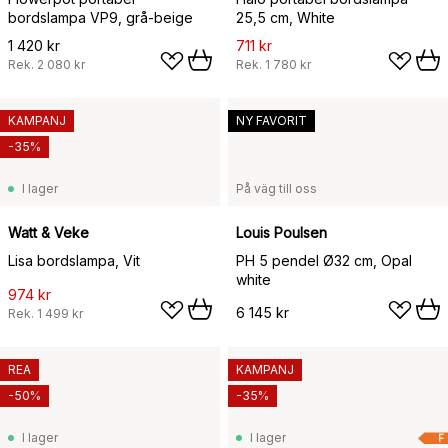
bordslampa VP9, grå-beige
25,5 cm, White
1 420 kr
711 kr
Rek.
2 080 kr
Rek.
1 780 kr
KAMPANJ
NY FAVORIT
-35%
I lager
På väg till oss
Watt & Veke
Louis Poulsen
Lisa bordslampa, Vit
PH 5 pendel Ø32 cm, Opal
white
974 kr
6 145 kr
Rek.
1 499 kr
REA
KAMPANJ
-50%
-35%
I lager
I lager
F