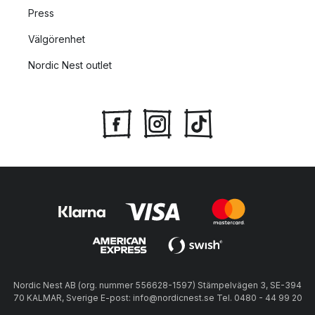
Press
Välgörenhet
Nordic Nest outlet
Nordic Nest AB (org. nummer 556628-1597) Stämpelvägen 3, SE-394
70 KALMAR, Sverige E-post: info@nordicnest.se Tel. 0480 - 44 99 20