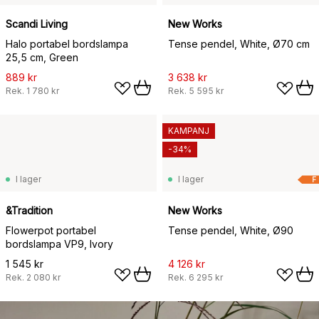
Scandi Living
New Works
Halo portabel bordslampa
Tense pendel, White, Ø70 cm
25,5 cm, Green
889 kr
3 638 kr
Rek.
1 780 kr
Rek.
5 595 kr
KAMPANJ
-34%
I lager
I lager
F
&Tradition
New Works
Flowerpot portabel
Tense pendel, White, Ø90
bordslampa VP9, Ivory
1 545 kr
4 126 kr
Rek.
2 080 kr
Rek.
6 295 kr