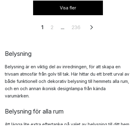
Visa fler
1
2
...
236
Belysning
Belysning är en viktig del av inredningen, för att skapa en
trivsam atmosfär från golv till tak. Här hittar du ett brett urval av
både funktionell och dekorativ belysning till hemmets alla rum,
och en och annan ikonisk designlampa från kända
varumärken.
Belysning för alla rum
Att lägga lite extra eftertanke på valet av belysning till ditt hem
kan ha stor betydelse för vilken stämning och uttryck som