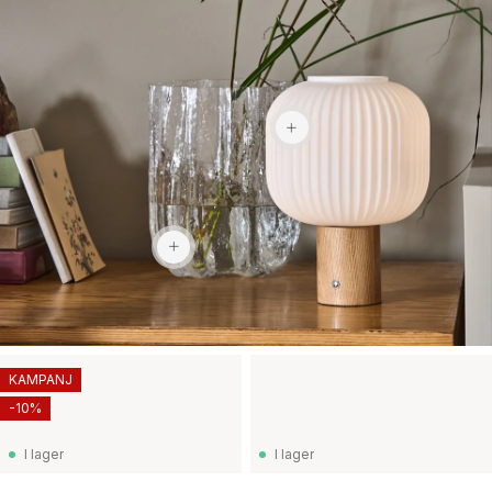
1 159 kr
2 969 kr
KAMPANJ
-10%
I lager
I lager