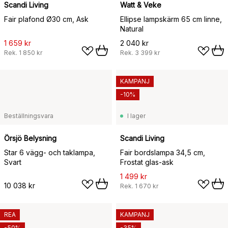
Scandi Living
Watt & Veke
Fair plafond Ø30 cm, Ask
Ellipse lampskärm 65 cm linne,
Natural
1 659 kr
2 040 kr
Rek.
1 850 kr
Rek.
3 399 kr
KAMPANJ
-10%
Beställningsvara
I lager
Örsjö Belysning
Scandi Living
Star 6 vägg- och taklampa,
Fair bordslampa 34,5 cm,
Svart
Frostat glas-ask
1 499 kr
10 038 kr
Rek.
1 670 kr
REA
KAMPANJ
-50%
-35%