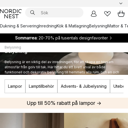
Dukning & Servering
Inredning
Kök & Matlagning
Belysning
Mattor & Te
Sommarrea:
20-70% på tusentals designfavoriter
Belysning
Belysning
Belysning är en viktig del av inredningen, för att skapa en trivsam
atmosfär från golv till tak. Här hittar du ett brett urval av både
funktionell och dekorativ belysning till hemmets alla rum, och en och
annan ikonisk designlampa från kända varumärken.
Lampor
Lamptillbehör
Advents- & Julbelysning
Utebely
Upp till 50% rabatt på lampor →