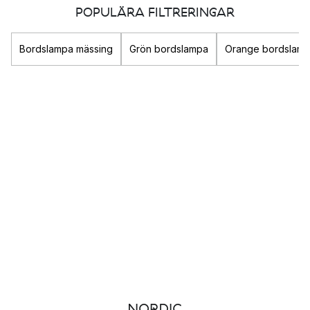
rummet får. Förutom den praktiska funktionen så är
POPULÄRA FILTRERINGAR
belysningen en viktig komponent i rummet som verkligen kan
förstärka din stil och bidra till att skapa den känsla du
Bordslampa mässing
Grön bordslampa
Orange bordslam
eftersträvar.
Oavsett om du är ute efter en
taklampa
till sovrummet i form av
en mysig
fjäderlampa
eller snygg
plafond
så finner du här
både dekorativ och praktisk belysning till ditt hem.
Populära belysnings-varumärken
Louis Poulsen
&Tradition
New Works
Gubi
Olika typer av belysning
Det finns tre olika sorters belysning som alla fyller olika