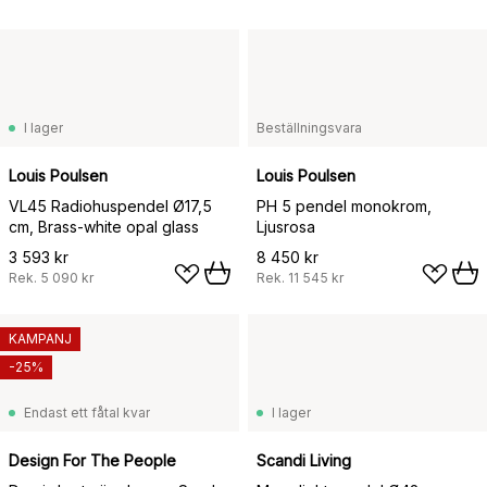
I lager
Beställningsvara
Louis Poulsen
Louis Poulsen
VL45 Radiohuspendel Ø17,5
PH 5 pendel monokrom,
cm, Brass-white opal glass
Ljusrosa
3 593 kr
8 450 kr
Rek.
5 090 kr
Rek.
11 545 kr
KAMPANJ
-25%
Endast ett fåtal kvar
I lager
Design For The People
Scandi Living