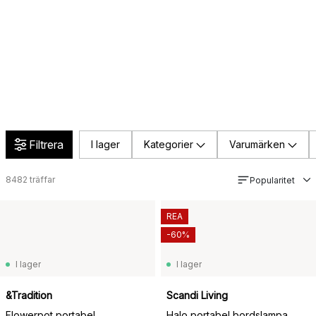
Filtrera
I lager
Kategorier
Varumärken
8482
träffar
Popularitet
REA
-60%
I lager
I lager
&Tradition
Scandi Living
Flowerpot portabel
Halo portabel bordslampa