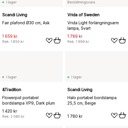
I lager
Beställningsvara
Scandi Living
Vrida of Sweden
Fair plafond Ø30 cm, Ask
Vrida Light förlängningsarm
lampa, Svart
1 659 kr
1 789 kr
Rek.
1 850 kr
Rek.
1 999 kr
I lager
I lager
&Tradition
Scandi Living
Flowerpot portabel
Halo portabel bordslampa
bordslampa VP9, Dark plum
25,5 cm, Beige
1 420 kr
1 780 kr
Rek.
2 080 kr