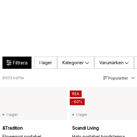
Filtrera
I lager
Kategorier
Varumärken
8505
träffar
Popularitet
REA
-60%
I lager
I lager
&Tradition
Scandi Living
Flowerpot portabel
Halo portabel bordslampa