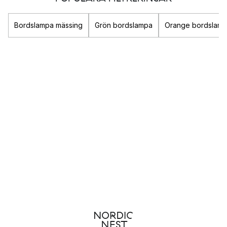
belysningen en viktig komponent i rummet som verkligen kan
förstärka din stil och bidra till att skapa den känsla du
Bordslampa mässing
Grön bordslampa
Orange bordslam
eftersträvar.
Oavsett om du är ute efter en
taklampa
till sovrummet i form av
en mysig
fjäderlampa
eller snygg
plafond
så finner du här
både dekorativ och praktisk belysning till ditt hem.
Populära belysnings-varumärken
Louis Poulsen
&Tradition
New Works
Gubi
Olika typer av belysning
Det finns tre olika sorters belysning som alla fyller olika
funktion i ett rum: