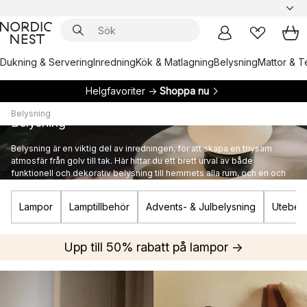
Dukning & Servering
Inredning
Kök & Matlagning
Belysning
Mattor & Te
Helgfavoriter →
Shoppa nu
Belysning
Belysning
Belysning är en viktig del av inredningen, för att skapa en trivsam
atmosfär från golv till tak. Här hittar du ett brett urval av både
funktionell och dekorativ belysning till hemmets alla rum, och en och
annan ikonisk designlampa från kända varumärken.
Lampor
Lamptillbehör
Advents- & Julbelysning
Utebely
Upp till 50% rabatt på lampor →