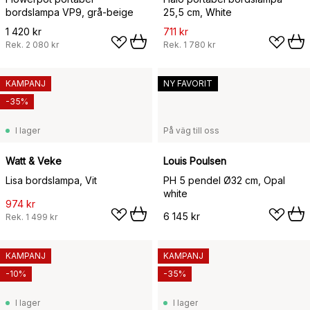
bordslampa VP9, grå-beige
25,5 cm, White
1 420 kr
711 kr
Rek.
2 080 kr
Rek.
1 780 kr
KAMPANJ
NY FAVORIT
-35%
I lager
På väg till oss
Watt & Veke
Louis Poulsen
Lisa bordslampa, Vit
PH 5 pendel Ø32 cm, Opal
white
974 kr
6 145 kr
Rek.
1 499 kr
KAMPANJ
KAMPANJ
-10%
-35%
I lager
I lager