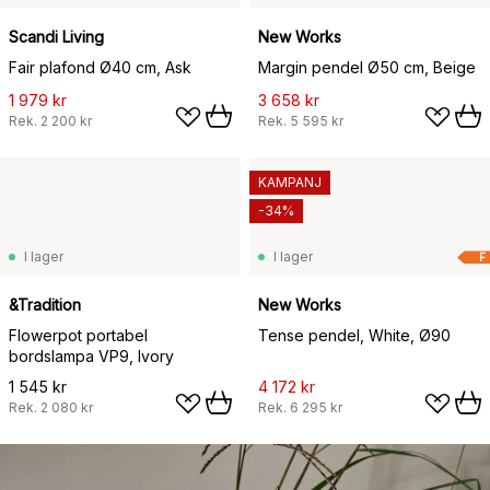
Scandi Living
New Works
Fair plafond Ø40 cm, Ask
Margin pendel Ø50 cm, Beige
1 979 kr
3 658 kr
Rek.
2 200 kr
Rek.
5 595 kr
KAMPANJ
-34%
I lager
I lager
F
&Tradition
New Works
Flowerpot portabel
Tense pendel, White, Ø90
bordslampa VP9, Ivory
1 545 kr
4 172 kr
Rek.
2 080 kr
Rek.
6 295 kr