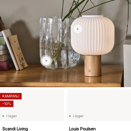
1 159 kr
2 969 kr
KAMPANJ
-10%
I lager
I lager
Scandi Living
Louis Poulsen