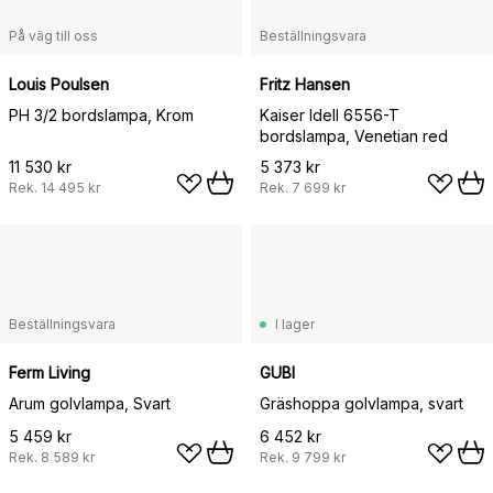
På väg till oss
Beställningsvara
Louis Poulsen
Fritz Hansen
PH 3/2 bordslampa, Krom
Kaiser Idell 6556-T
bordslampa, Venetian red
11 530 kr
5 373 kr
Rek.
14 495 kr
Rek.
7 699 kr
Beställningsvara
I lager
Ferm Living
GUBI
Arum golvlampa, Svart
Gräshoppa golvlampa, svart
5 459 kr
6 452 kr
Rek.
8 589 kr
Rek.
9 799 kr