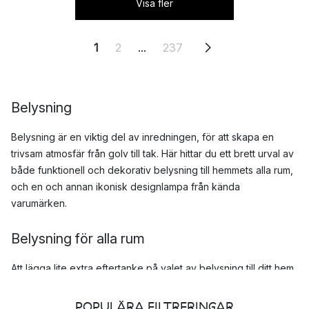
Visa fler
1
2
...
237
Belysning
Belysning är en viktig del av inredningen, för att skapa en
trivsam atmosfär från golv till tak. Här hittar du ett brett urval av
både funktionell och dekorativ belysning till hemmets alla rum,
och en och annan ikonisk designlampa från kända
varumärken.
Belysning för alla rum
Att lägga lite extra eftertanke på valet av belysning till ditt hem
kan ha stor betydelse för vilken stämning och uttryck som
rummet får. Förutom den praktiska funktionen så är
POPULÄRA FILTRERINGAR