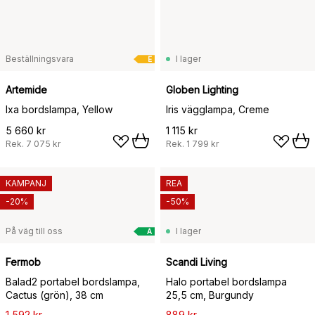
Beställningsvara
I lager
E
Artemide
Globen Lighting
Ixa bordslampa, Yellow
Iris vägglampa, Creme
5 660 kr
1 115 kr
Rek.
7 075 kr
Rek.
1 799 kr
KAMPANJ
REA
-20%
-50%
På väg till oss
I lager
A
Fermob
Scandi Living
Balad2 portabel bordslampa,
Halo portabel bordslampa
Cactus (grön), 38 cm
25,5 cm, Burgundy
1 592 kr
889 kr