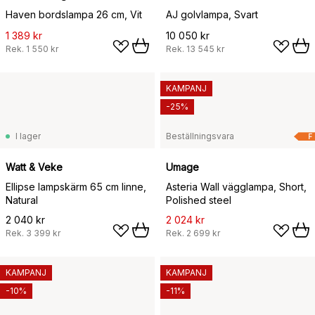
Haven bordslampa 26 cm, Vit
AJ golvlampa, Svart
1 389 kr
10 050 kr
Rek.
1 550 kr
Rek.
13 545 kr
KAMPANJ
-25%
I lager
Beställningsvara
F
Watt & Veke
Umage
Ellipse lampskärm 65 cm linne,
Asteria Wall vägglampa, Short,
Natural
Polished steel
2 040 kr
2 024 kr
Rek.
3 399 kr
Rek.
2 699 kr
KAMPANJ
KAMPANJ
-10%
-11%