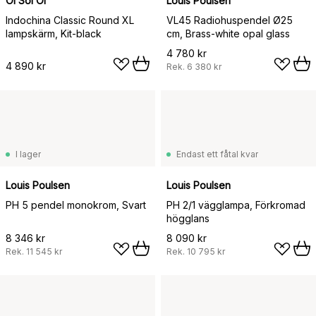
Oi Soi Oi
Louis Poulsen
Indochina Classic Round XL
VL45 Radiohuspendel Ø25
lampskärm, Kit-black
cm, Brass-white opal glass
4 780 kr
4 890 kr
Rek.
6 380 kr
I lager
Endast ett fåtal kvar
Louis Poulsen
Louis Poulsen
PH 5 pendel monokrom, Svart
PH 2/1 vägglampa, Förkromad
högglans
8 346 kr
8 090 kr
Rek.
11 545 kr
Rek.
10 795 kr