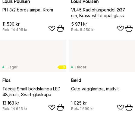
Louis Poulsen
Louis Poulsen
PH 3/2 bordslampa, Krom
VL45 Radiohuspendel Ø37
cm, Brass-white opal glass
11 530 kr
5 971 kr
Rek.
14 495 kr
Rek.
8 450 kr
I lager
I lager
D
Flos
Belid
Taccia Small bordslampa LED
Cato vägglampa, mattvit
48,5 cm, Svart-glaskupa
13 163 kr
1 025 kr
Rek.
14 625 kr
Rek.
1 699 kr