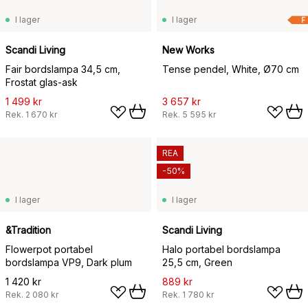
I lager
I lager
F
Scandi Living
New Works
Fair bordslampa 34,5 cm,
Tense pendel, White, Ø70 cm
Frostat glas-ask
1 499 kr
3 657 kr
Rek.
1 670 kr
Rek.
5 595 kr
REA
-50%
I lager
I lager
&Tradition
Scandi Living
Flowerpot portabel
Halo portabel bordslampa
bordslampa VP9, Dark plum
25,5 cm, Green
1 420 kr
889 kr
Rek.
2 080 kr
Rek.
1 780 kr