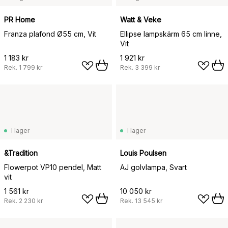
PR Home
Watt & Veke
Franza plafond Ø55 cm, Vit
Ellipse lampskärm 65 cm linne,
Vit
1 183 kr
1 921 kr
Rek.
1 799 kr
Rek.
3 399 kr
I lager
I lager
&Tradition
Louis Poulsen
Flowerpot VP10 pendel, Matt
AJ golvlampa, Svart
vit
1 561 kr
10 050 kr
Rek.
2 230 kr
Rek.
13 545 kr