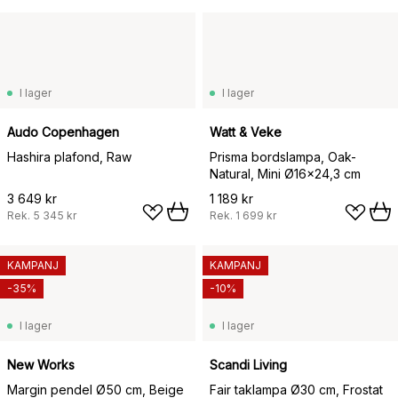
I lager
I lager
Audo Copenhagen
Watt & Veke
Hashira plafond, Raw
Prisma bordslampa, Oak-
Natural, Mini Ø16x24,3 cm
3 649 kr
1 189 kr
Rek.
5 345 kr
Rek.
1 699 kr
KAMPANJ
KAMPANJ
-35%
-10%
I lager
I lager
New Works
Scandi Living
Margin pendel Ø50 cm, Beige
Fair taklampa Ø30 cm, Frostat