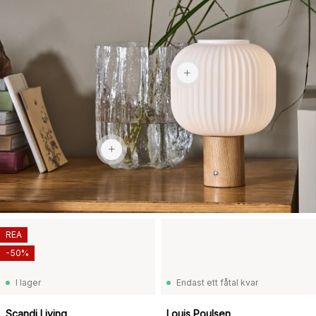
1 159 kr
2 969 kr
REA
-50%
I lager
Endast ett fåtal kvar
Scandi Living
Louis Poulsen