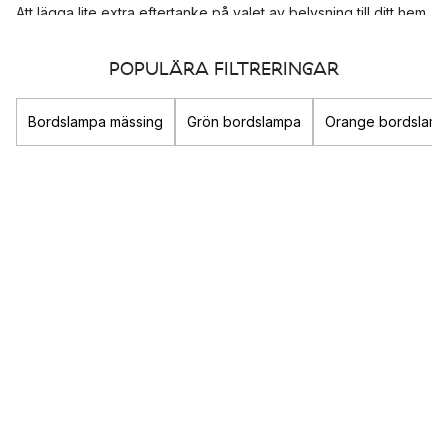
Att lägga lite extra eftertanke på valet av belysning till ditt hem
kan ha stor betydelse för vilken stämning och uttryck som
rummet får. Förutom den praktiska funktionen så är
POPULÄRA FILTRERINGAR
belysningen en viktig komponent i rummet som verkligen kan
förstärka din stil och bidra till att skapa den känsla du
Bordslampa mässing
Grön bordslampa
Orange bordslam
eftersträvar.
Oavsett om du är ute efter en
taklampa
till sovrummet i form av
en mysig
fjäderlampa
eller snygg
plafond
så finner du här
både dekorativ och praktisk belysning till ditt hem.
Populära belysnings-varumärken
Louis Poulsen
&Tradition
New Works
Gubi
Olika typer av belysning