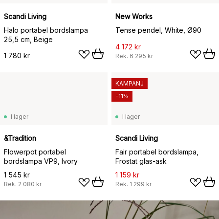
Scandi Living
New Works
Halo portabel bordslampa
Tense pendel, White, Ø90
25,5 cm, Beige
4 172 kr
1 780 kr
Rek.
6 295 kr
KAMPANJ
-11%
I lager
I lager
&Tradition
Scandi Living
Flowerpot portabel
Fair portabel bordslampa,
bordslampa VP9, Ivory
Frostat glas-ask
1 545 kr
1 159 kr
Rek.
2 080 kr
Rek.
1 299 kr