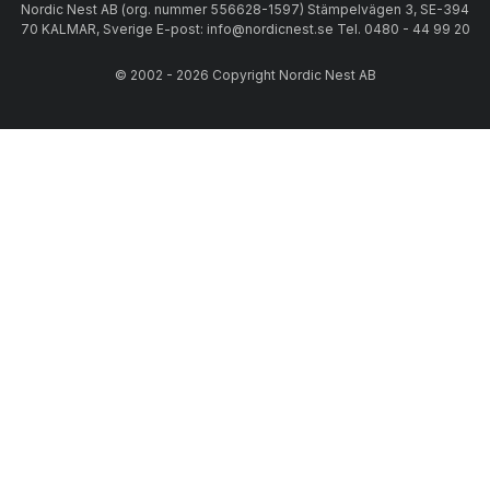
Nordic Nest AB (org. nummer 556628-1597) Stämpelvägen 3, SE-394
70 KALMAR, Sverige E-post: info@nordicnest.se Tel. 0480 - 44 99 20
© 2002 - 2026 Copyright Nordic Nest AB