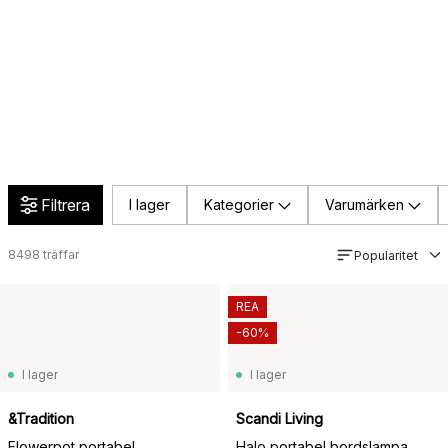
Filtrera
I lager
Kategorier
Varumärken
8498
träffar
Popularitet
REA
-60%
I lager
I lager
&Tradition
Scandi Living
Flowerpot portabel
Halo portabel bordslampa