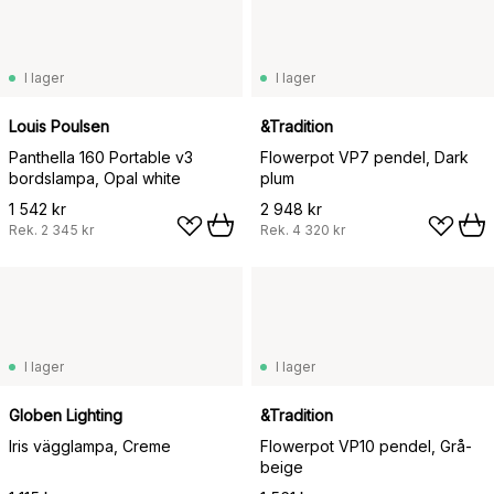
I lager
I lager
Louis Poulsen
&Tradition
Panthella 160 Portable v3
Flowerpot VP7 pendel, Dark
bordslampa, Opal white
plum
1 542 kr
2 948 kr
Rek.
2 345 kr
Rek.
4 320 kr
I lager
I lager
Globen Lighting
&Tradition
Iris vägglampa, Creme
Flowerpot VP10 pendel, Grå-
beige