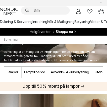
Dukning & Servering
Inredning
Kök & Matlagning
Belysning
Mattor & Te
Helgfavoriter →
Shoppa nu
Belysning
Belysning
Belysning är en viktig del av inredningen, för att skapa en trivsam
atmosfär från golv till tak. Här hittar du ett brett urval av både
funktionell och dekorativ belysning till hemmets alla rum, och en och
annan ikonisk designlampa från kända varumärken.
Lampor
Lamptillbehör
Advents- & Julbelysning
Utebely
Upp till 50% rabatt på lampor →