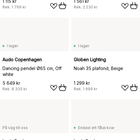
1 115 kr
1 561 kr
Rek.
1 799 kr
Rek.
2 230 kr
I lager
I lager
Audo Copenhagen
Globen Lighting
Dancing pendel Ø65 cm, Off
Noah 35 plafond, Beige
white
5 649 kr
1 299 kr
Rek.
8 335 kr
Rek.
1 999 kr
På väg till oss
Endast ett fåtal kvar