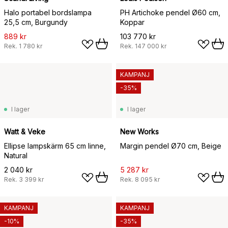
Halo portabel bordslampa
PH Artichoke pendel Ø60 cm,
25,5 cm, Burgundy
Koppar
889 kr
103 770 kr
Rek.
1 780 kr
Rek.
147 000 kr
KAMPANJ
-35%
I lager
I lager
Watt & Veke
New Works
Ellipse lampskärm 65 cm linne,
Margin pendel Ø70 cm, Beige
Natural
2 040 kr
5 287 kr
Rek.
3 399 kr
Rek.
8 095 kr
KAMPANJ
KAMPANJ
-10%
-35%