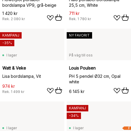
bordslampa VP9, grå-beige
25,5 cm, White
1 420 kr
711 kr
Rek.
2 080 kr
Rek.
1 780 kr
KAMPANJ
NY FAVORIT
-35%
I lager
På väg till oss
Watt & Veke
Louis Poulsen
Lisa bordslampa, Vit
PH 5 pendel Ø32 cm, Opal
white
974 kr
6 145 kr
Rek.
1 499 kr
KAMPANJ
-34%
I lager
I lager
F