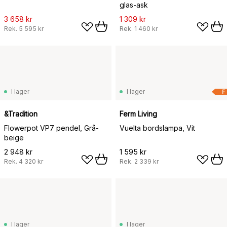
glas-ask
3 658 kr
1 309 kr
Rek.
5 595 kr
Rek.
1 460 kr
I lager
I lager
F
&Tradition
Ferm Living
Flowerpot VP7 pendel, Grå-
Vuelta bordslampa, Vit
beige
2 948 kr
1 595 kr
Rek.
4 320 kr
Rek.
2 339 kr
I lager
I lager