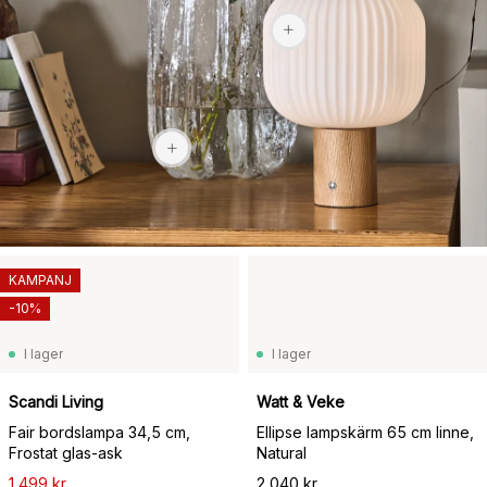
2 969 kr
KAMPANJ
-10%
I lager
I lager
Scandi Living
Watt & Veke
Fair bordslampa 34,5 cm,
Ellipse lampskärm 65 cm linne,
Frostat glas-ask
Natural
1 499 kr
2 040 kr