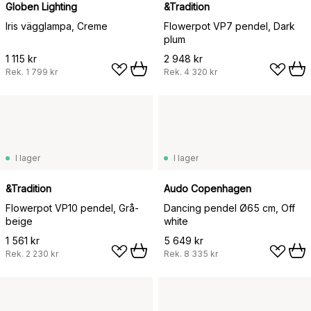
Globen Lighting
&Tradition
Iris vägglampa, Creme
Flowerpot VP7 pendel, Dark
plum
1 115 kr
2 948 kr
Rek.
1 799 kr
Rek.
4 320 kr
I lager
I lager
&Tradition
Audo Copenhagen
Flowerpot VP10 pendel, Grå-
Dancing pendel Ø65 cm, Off
beige
white
1 561 kr
5 649 kr
Rek.
2 230 kr
Rek.
8 335 kr