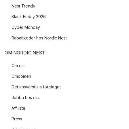
belysningsvarumärke med ett brett sortiment av stilrena och
Nest Trends
nytänkande belysningsarmaturer.
Black Friday 2026
Skulle du inte hitta en passande lampa från något av dessa
Cyber Monday
populära varumärken så har vi många andra att välja mellan för
att du ska kunna hitta en lampa som passar just din stil och ditt
Rabattkoder hos Nordic Nest
hem.
OM NORDIC NEST
Om oss
Omdömen
Det ansvarsfulla företaget
Jobba hos oss
Affiliate
Press