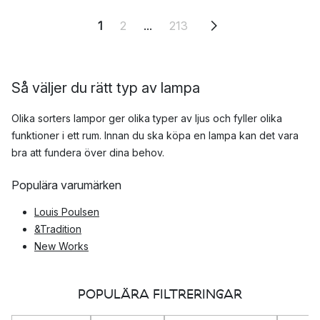
1
2
...
213
Så väljer du rätt typ av lampa
Olika sorters lampor ger olika typer av ljus och fyller olika
funktioner i ett rum. Innan du ska köpa en lampa kan det vara
bra att fundera över dina behov.
Populära varumärken
Louis Poulsen
&Tradition
New Works
Tom Dixon
POPULÄRA FILTRERINGAR
Ställ dig själv följande frågor: