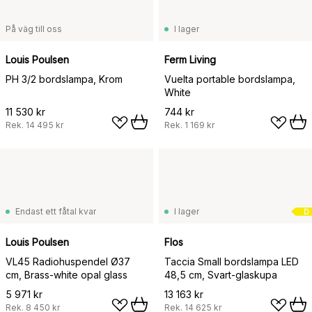
På väg till oss
I lager
Louis Poulsen
Ferm Living
PH 3/2 bordslampa, Krom
Vuelta portable bordslampa,
White
11 530 kr
744 kr
Rek.
14 495 kr
Rek.
1 169 kr
Endast ett fåtal kvar
I lager
D
Louis Poulsen
Flos
VL45 Radiohuspendel Ø37
Taccia Small bordslampa LED
cm, Brass-white opal glass
48,5 cm, Svart-glaskupa
5 971 kr
13 163 kr
Rek.
8 450 kr
Rek.
14 625 kr