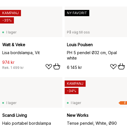
KAMPANJ
NY FAVORIT
-35%
I lager
På väg till oss
Watt & Veke
Louis Poulsen
Lisa bordslampa, Vit
PH 5 pendel Ø32 cm, Opal
white
974 kr
6 145 kr
Rek.
1 499 kr
KAMPANJ
-34%
I lager
I lager
F
Scandi Living
New Works
Halo portabel bordslampa
Tense pendel, White, Ø90