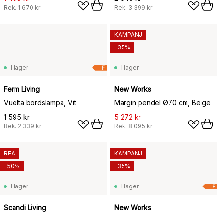
Rek.
1 670 kr
Rek.
3 399 kr
KAMPANJ
-35%
I lager
I lager
F
Ferm Living
New Works
Vuelta bordslampa, Vit
Margin pendel Ø70 cm, Beige
1 595 kr
5 272 kr
Rek.
2 339 kr
Rek.
8 095 kr
REA
KAMPANJ
-50%
-35%
I lager
I lager
F
Scandi Living
New Works