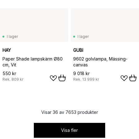
I lager
I lager
HAY
GUBI
Paper Shade lampskärm Ø80
9602 golvlampa, Mässing-
cm, Vit
canvas
550 kr
9 018 kr
Rek.
809 kr
Rek.
13 999 kr
Visar 36 av 7653 produkter
Visa fler