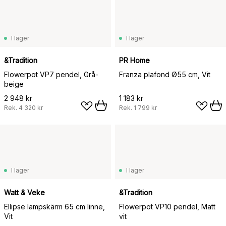
I lager
I lager
&Tradition
PR Home
Flowerpot VP7 pendel, Grå-
Franza plafond Ø55 cm, Vit
beige
2 948 kr
1 183 kr
Rek.
4 320 kr
Rek.
1 799 kr
I lager
I lager
Watt & Veke
&Tradition
Ellipse lampskärm 65 cm linne,
Flowerpot VP10 pendel, Matt
Vit
vit