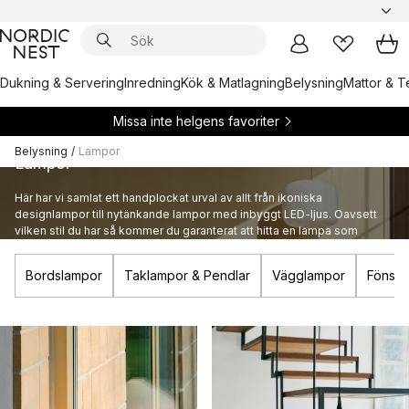
Dukning & Servering
Inredning
Kök & Matlagning
Belysning
Mattor & Te
Missa inte helgens favoriter
Belysning
/
Lampor
Lampor
Här har vi samlat ett handplockat urval av allt från ikoniska
designlampor till nytänkande lampor med inbyggt LED-ljus. Oavsett
vilken stil du har så kommer du garanterat att hitta en lampa som
passar både dig och ditt hem.
Bordslampor
Taklampor & Pendlar
Vägglampor
Fönste