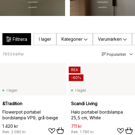
PLAFONDER
VÄGGLAMPOR
Upp till 40%
Upp till 50%
Filtrera
I lager
Kategorier
Varumärken
7653
träffar
Popularitet
REA
-60%
I lager
I lager
&Tradition
Scandi Living
Flowerpot portabel
Halo portabel bordslampa
bordslampa VP9, grå-beige
25,5 cm, White
1 420 kr
711 kr
Rek.
2 080 kr
Rek.
1 780 kr