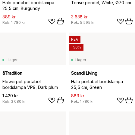
Halo portabel bordslampa
Tense pendel, White, Ø70 cm
25,5 cm, Burgundy
889 kr
3 638 kr
Rek.
1 780 kr
Rek.
5 595 kr
REA
-50%
I lager
I lager
&Tradition
Scandi Living
Flowerpot portabel
Halo portabel bordslampa
bordslampa VP9, Dark plum
25,5 cm, Green
1 420 kr
889 kr
Rek.
2 080 kr
Rek.
1 780 kr