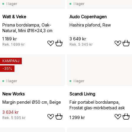
I lager
I lager
Watt & Veke
Audo Copenhagen
Prisma bordslampa, Oak-
Hashira plafond, Raw
Natural, Mini Ø16x24,3 cm
1 189 kr
3 649 kr
Rek.
1 699 kr
Rek.
5 345 kr
KAMPANJ
-35%
I lager
I lager
New Works
Scandi Living
Margin pendel Ø50 cm, Beige
Fair portabel bordslampa,
Frostat glas-mörkbetsad ask
3 634 kr
1 299 kr
Rek.
5 595 kr