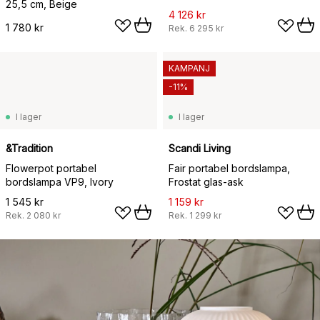
25,5 cm, Beige
4 126 kr
1 780 kr
Rek.
6 295 kr
KAMPANJ
-11%
I lager
I lager
&Tradition
Scandi Living
Flowerpot portabel
Fair portabel bordslampa,
bordslampa VP9, Ivory
Frostat glas-ask
1 545 kr
1 159 kr
Rek.
2 080 kr
Rek.
1 299 kr
1 159 kr