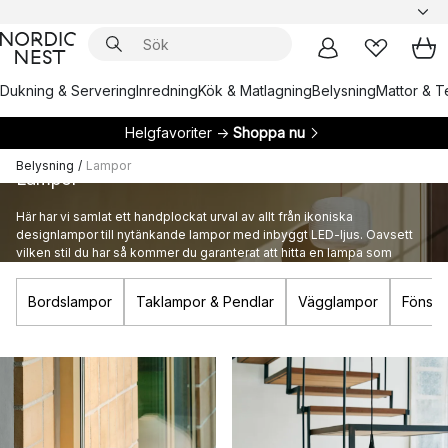
Dukning & Servering
Inredning
Kök & Matlagning
Belysning
Mattor & Te
Helgfavoriter →
Shoppa nu
Belysning
/
Lampor
Lampor
Här har vi samlat ett handplockat urval av allt från ikoniska
designlampor till nytänkande lampor med inbyggt LED-ljus. Oavsett
vilken stil du har så kommer du garanterat att hitta en lampa som
passar både dig och ditt hem.
Bordslampor
Taklampor & Pendlar
Vägglampor
Fönste