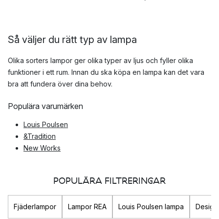
Så väljer du rätt typ av lampa
Olika sorters lampor ger olika typer av ljus och fyller olika
funktioner i ett rum. Innan du ska köpa en lampa kan det vara
bra att fundera över dina behov.
Populära varumärken
Louis Poulsen
&Tradition
New Works
Tom Dixon
POPULÄRA FILTRERINGAR
Ställ dig själv följande frågor:
Vilka aktiviteter ska utföras i de olika delarna av rummet
Fjäderlampor
Lampor REA
Louis Poulsen lampa
Design
som lampan ska placeras i?