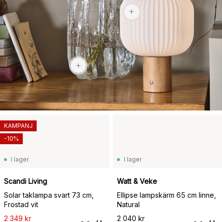
2 969 kr
KAMPANJ
-10%
I lager
I lager
Scandi Living
Watt & Veke
Solar taklampa svart 73 cm,
Ellipse lampskärm 65 cm linne,
Frostad vit
Natural
2 349 kr
2 040 kr