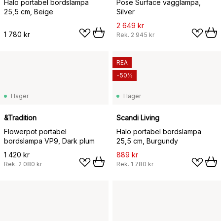
Halo portabel bordslampa
Pose Surface vägglampa,
25,5 cm, Beige
Silver
2 649 kr
1 780 kr
Rek.
2 945 kr
REA
-50%
I lager
I lager
&Tradition
Scandi Living
Flowerpot portabel
Halo portabel bordslampa
bordslampa VP9, Dark plum
25,5 cm, Burgundy
1 420 kr
889 kr
Rek.
2 080 kr
Rek.
1 780 kr