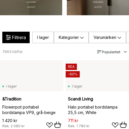
PLAFONDER
VÄGGLAMPOR
Upp till 40%
Upp till 50%
Filtrera
I lager
Kategorier
Varumärken
7663
träffar
Popularitet
REA
-60%
I lager
I lager
&Tradition
Scandi Living
Flowerpot portabel
Halo portabel bordslampa
bordslampa VP9, grå-beige
25,5 cm, White
1 420 kr
711 kr
Rek.
2 080 kr
Rek.
1 780 kr