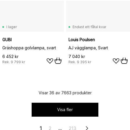
I lager
Endast ett fåtal kvar
GUBI
Louis Poulsen
Gräshoppa golvlampa, svart
AJ vägglampa, Svart
6 452 kr
7 040 kr
Rek.
9 799 kr
Rek.
9 395 kr
Visar 36 av 7663 produkter
Visa fler
1
2
...
213