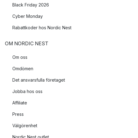
Black Friday 2026
Skulle du inte hitta en passande lampa från något av dessa
Cyber Monday
populära varumärken så har vi många andra att välja mellan för
att du ska kunna hitta en lampa som passar just din stil och ditt
Rabattkoder hos Nordic Nest
hem.
OM NORDIC NEST
Om oss
Omdömen
Det ansvarsfulla företaget
Jobba hos oss
Affiliate
Press
Välgörenhet
Nordic Nest outlet