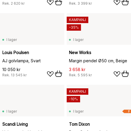
Rek.
2 620 kr
Rek.
3 399 kr
KAMPANJ
-35%
I lager
I lager
Louis Poulsen
New Works
AJ golvlampa, Svart
Margin pendel Ø50 cm, Beige
10 050 kr
3 658 kr
Rek.
13 545 kr
Rek.
5 595 kr
KAMPANJ
-10%
I lager
I lager
F
Scandi Living
Tom Dixon