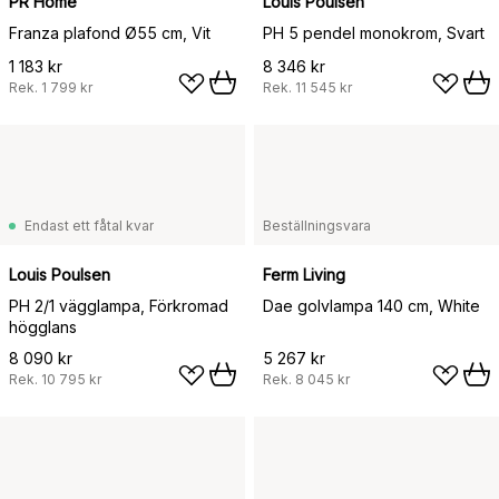
PR Home
Louis Poulsen
Franza plafond Ø55 cm, Vit
PH 5 pendel monokrom, Svart
1 183 kr
8 346 kr
Rek.
1 799 kr
Rek.
11 545 kr
Endast ett fåtal kvar
Beställningsvara
Louis Poulsen
Ferm Living
PH 2/1 vägglampa, Förkromad
Dae golvlampa 140 cm, White
högglans
8 090 kr
5 267 kr
Rek.
10 795 kr
Rek.
8 045 kr