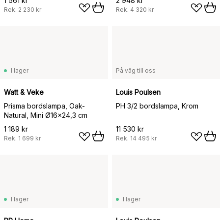
1 561 kr
2 948 kr
Rek.
2 230 kr
Rek.
4 320 kr
I lager
På väg till oss
Watt & Veke
Louis Poulsen
Prisma bordslampa, Oak-
PH 3/2 bordslampa, Krom
Natural, Mini Ø16x24,3 cm
1 189 kr
11 530 kr
Rek.
1 699 kr
Rek.
14 495 kr
I lager
I lager