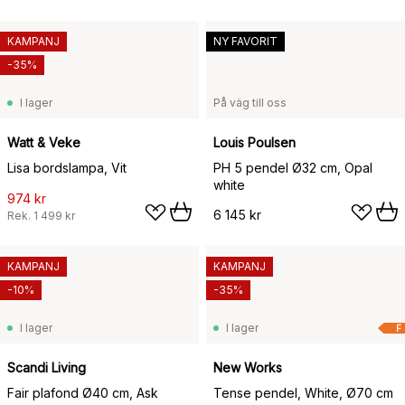
KAMPANJ
NY FAVORIT
-35%
I lager
På väg till oss
Watt & Veke
Louis Poulsen
Lisa bordslampa, Vit
PH 5 pendel Ø32 cm, Opal
white
974 kr
6 145 kr
Rek.
1 499 kr
KAMPANJ
KAMPANJ
-10%
-35%
I lager
I lager
F
Scandi Living
New Works
Fair plafond Ø40 cm, Ask
Tense pendel, White, Ø70 cm