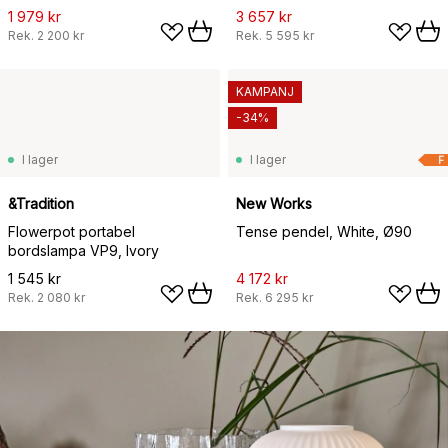
1 979 kr
3 657 kr
Rek.
2 200 kr
Rek.
5 595 kr
KAMPANJ
-34%
I lager
I lager
F
&Tradition
New Works
Flowerpot portabel
Tense pendel, White, Ø90
bordslampa VP9, Ivory
1 545 kr
4 172 kr
Rek.
2 080 kr
Rek.
6 295 kr
1 159 kr