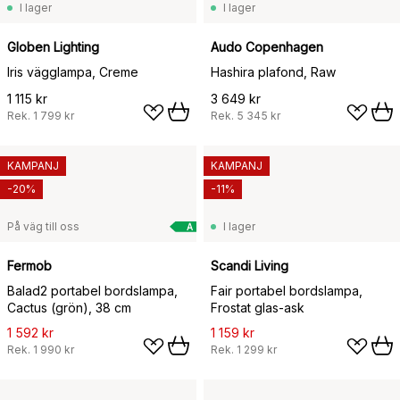
I lager
I lager
Globen Lighting
Audo Copenhagen
Iris vägglampa, Creme
Hashira plafond, Raw
1 115 kr
3 649 kr
Rek.
1 799 kr
Rek.
5 345 kr
KAMPANJ
KAMPANJ
-20%
-11%
På väg till oss
I lager
A
Fermob
Scandi Living
Balad2 portabel bordslampa,
Fair portabel bordslampa,
Cactus (grön), 38 cm
Frostat glas-ask
1 592 kr
1 159 kr
Rek.
1 990 kr
Rek.
1 299 kr