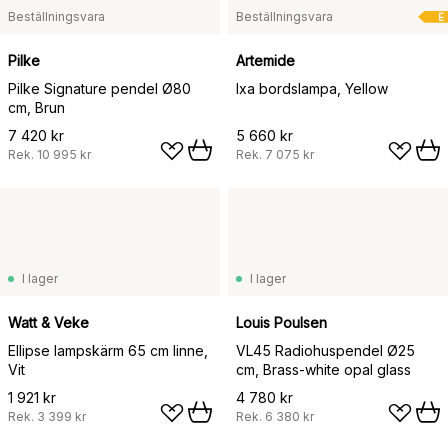
Beställningsvara
Beställningsvara
E
Pilke
Artemide
Pilke Signature pendel Ø80
Ixa bordslampa, Yellow
cm, Brun
7 420 kr
5 660 kr
Rek.
10 995 kr
Rek.
7 075 kr
I lager
I lager
Watt & Veke
Louis Poulsen
Ellipse lampskärm 65 cm linne,
VL45 Radiohuspendel Ø25
Vit
cm, Brass-white opal glass
1 921 kr
4 780 kr
Rek.
3 399 kr
Rek.
6 380 kr