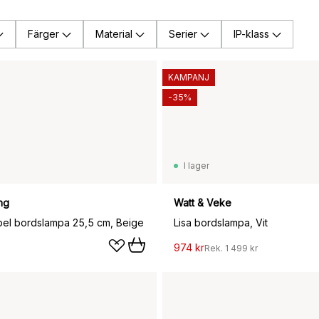
Färger
Material
Serier
IP-klass
KAMPANJ
-35%
I lager
ng
Watt & Veke
bel bordslampa 25,5 cm, Beige
Lisa bordslampa, Vit
974 kr
Rek.
1 499 kr