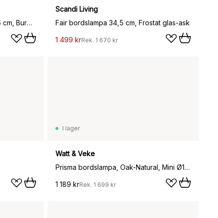
Scandi Living
Halo portabel bordslampa 25,5 cm, Burgundy
Fair bordslampa 34,5 cm, Frostat glas-ask
1 499 kr
Rek.
1 670 kr
I lager
Watt & Veke
Prisma bordslampa, Oak-Natural, Mini Ø16x24,3 cm
1 189 kr
Rek.
1 699 kr