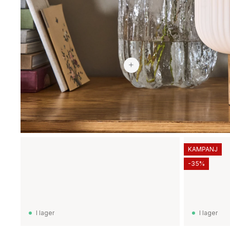
2 969 kr
KAMPANJ
-35%
I lager
I lager