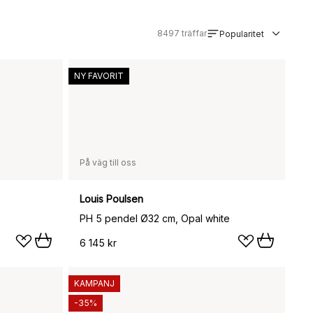
8497
träffar
Popularitet
NY FAVORIT
På väg till oss
Louis Poulsen
PH 5 pendel Ø32 cm, Opal white
6 145 kr
KAMPANJ
-35%