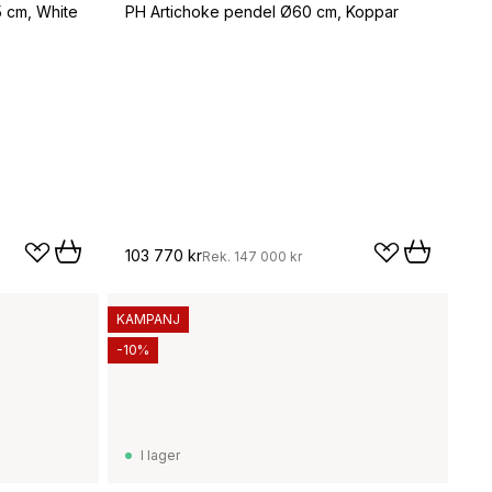
5 cm, White
PH Artichoke pendel Ø60 cm, Koppar
103 770 kr
Rek.
147 000 kr
KAMPANJ
-10%
I lager