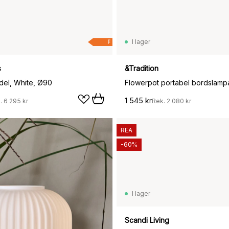
I lager
F
s
&Tradition
el, White, Ø90
1 545 kr
.
6 295 kr
Rek.
2 080 kr
REA
-60%
I lager
1 159 kr
Scandi Living