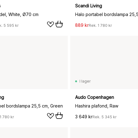
s
Scandi Living
el, White, Ø70 cm
889 kr
k.
5 595 kr
Rek.
1 780 kr
I lager
ng
Audo Copenhagen
bel bordslampa 25,5 cm, Green
Hashira plafond, Raw
3 649 kr
1 780 kr
Rek.
5 345 kr