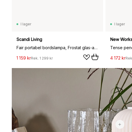
I lager
I lager
Scandi Living
New Work
Fair portabel bordslampa, Frostat glas-ask
Tense pend
1 159 kr
4 172 kr
Rek.
1 299 kr
Rek