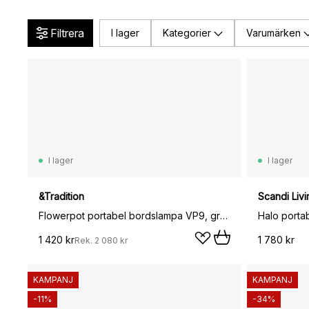
Filtrera
I lager
Kategorier
Varumärken
I lager
I lager
&Tradition
Scandi Livi
Flowerpot portabel bordslampa VP9, grå-beige
Halo porta
1 420 kr
1 780 kr
Rek.
2 080 kr
KAMPANJ
KAMPANJ
-11%
-34%