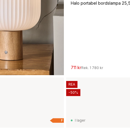
Halo portabel bordslampa 25,
711 kr
Rek.
1 780 kr
REA
-50%
I lager
F