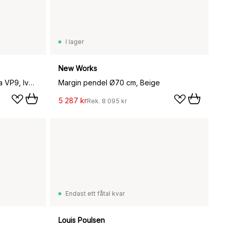
I lager
New Works
Flowerpot portabel bordslampa VP9, Ivory
Margin pendel Ø70 cm, Beige
5 287 kr
Rek.
8 095 kr
Endast ett fåtal kvar
Louis Poulsen