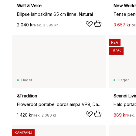
Watt & Veke
New Work
Ellipse lampskärm 65 cm linne, Natural
Tense pend
2 040 kr
3 657 kr
Rek.
3 399 kr
Re
REA
-50%
I lager
I lager
&Tradition
Scandi Livi
Flowerpot portabel bordslampa VP9, Dark plum
Halo porta
1 420 kr
889 kr
Rek.
2 080 kr
Rek.
KAMPANJ